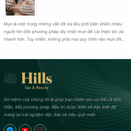
Mụn là một trong những vấn đề da liễu phổ biến khiến nhiều
người tìm đến phương pháp lấy nhân mụn để cải thiện làn da
nhanh hơn. Tuy nhiên, không phải mọi quy trình nặn mụn đều
an toàn và mang lại hiệu quả như mong muốn. Nếu thực hiện
sai kỹ thuật hoặc lấy nhân mụn không đúng thời điểm, làn da
có thể đối mặt với nguy cơ viêm nhiễm, thâm sau mụn và thậm
chí là sẹo rỗ. Vậy nặn mụn chuẩn y khoa là gì và một quy trình
đạt tiêu chuẩn cần đáp ứng những yêu cầu nào?
Sứ mệnh của chúng tôi là giúp bạn chăm sóc cơ thể và tinh
thần. Mỗi phương pháp điều trị được thiết kế đặc biệt để
mang lại trải nghiệm độc đáo và hiệu quả nhất.