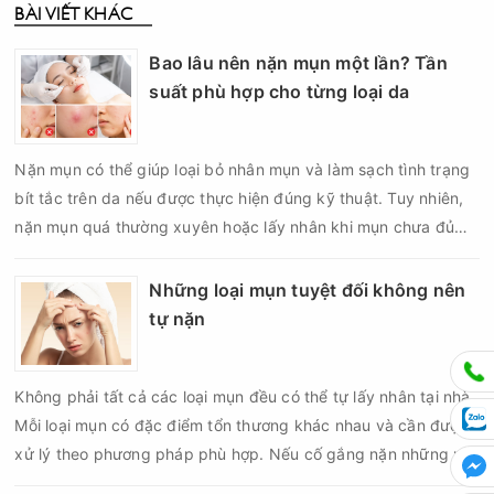
BÀI VIẾT KHÁC
Bao lâu nên nặn mụn một lần? Tần
suất phù hợp cho từng loại da
Nặn mụn có thể giúp loại bỏ nhân mụn và làm sạch tình trạng
bít tắc trên da nếu được thực hiện đúng kỹ thuật. Tuy nhiên,
nặn mụn quá thường xuyên hoặc lấy nhân khi mụn chưa đủ
điều kiện có thể khiến da tổn thương, tăng viêm và dễ để lại
thâm sẹo. Vì vậy, bao lâu nên nặn mụn một lần là vấn đề được
Những loại mụn tuyệt đối không nên
nhiều người quan tâm khi xây dựng routine chăm sóc da. Tần
tự nặn
suất lấy nhân mụn không nên áp dụng giống nhau cho mọi
người mà cần dựa trên loại da, tình trạng mụn và khả năng
Không phải tất cả các loại mụn đều có thể tự lấy nhân tại nhà.
phục hồi của da.
Mỗi loại mụn có đặc điểm tổn thương khác nhau và cần được
xử lý theo phương pháp phù hợp. Nếu cố gắng nặn những nốt
mụn không đúng chỉ định, bạn có thể khiến tình trạng viêm trở