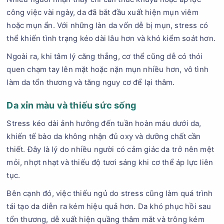
công việc vài ngày, da đã bắt đầu xuất hiện mụn viêm
hoặc mụn ẩn. Với những làn da vốn dễ bị mụn, stress có
thể khiến tình trạng kéo dài lâu hơn và khó kiểm soát hơn.
Ngoài ra, khi tâm lý căng thẳng, cơ thể cũng dễ có thói
quen chạm tay lên mặt hoặc nặn mụn nhiều hơn, vô tình
làm da tổn thương và tăng nguy cơ để lại thâm.
Da xỉn màu và thiếu sức sống
Stress kéo dài ảnh hưởng đến tuần hoàn máu dưới da,
khiến tế bào da không nhận đủ oxy và dưỡng chất cần
thiết. Đây là lý do nhiều người có cảm giác da trở nên mệt
mỏi, nhợt nhạt và thiếu độ tươi sáng khi cơ thể áp lực liên
tục.
Bên cạnh đó, việc thiếu ngủ do stress cũng làm quá trình
tái tạo da diễn ra kém hiệu quả hơn. Da khó phục hồi sau
tổn thương, dễ xuất hiện quầng thâm mắt và trông kém