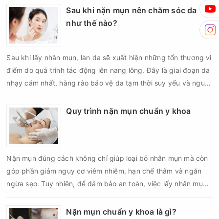
nên nghiêm trọng hơn, làm tăng nguy cơ nhiễm trùng, để lại
Sau khi nặn mụn nên chăm sóc da
thâm hoặc sẹo khó phục hồi.
như thế nào?
Sau khi lấy nhân mụn, làn da sẽ xuất hiện những tổn thương vi
điểm do quá trình tác động lên nang lông. Đây là giai đoạn da
nhạy cảm nhất, hàng rào bảo vệ da tạm thời suy yếu và nguy
cơ viêm nhiễm, thâm sau mụn hoặc hình thành sẹo sẽ tăng lên
nếu chăm sóc không đúng cách. Chính vì vậy, việc chăm sóc
Quy trình nặn mụn chuẩn y khoa
da sau nặn mụn không chỉ giúp vùng da hồi phục nhanh hơn
mà còn góp phần giảm nguy cơ tái phát mụn và hạn chế các
biến chứng về sau.
Nặn mụn đúng cách không chỉ giúp loại bỏ nhân mụn mà còn
góp phần giảm nguy cơ viêm nhiễm, hạn chế thâm và ngăn
ngừa sẹo. Tuy nhiên, để đảm bảo an toàn, việc lấy nhân mụn
cần được thực hiện theo đúng quy trình chuẩn y khoa với đầy
đủ các bước vô khuẩn và chăm sóc sau điều trị.
Nặn mụn chuẩn y khoa là gì?