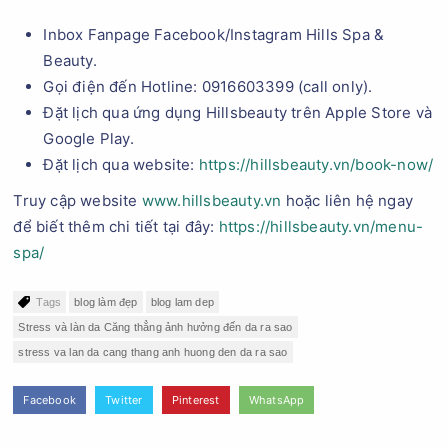
Inbox Fanpage Facebook/Instagram Hills Spa &
Beauty.
Gọi điện đến Hotline: 0916603399 (call only).
Đặt lịch qua ứng dụng Hillsbeauty trên Apple Store và
Google Play.
Đặt lịch qua website:
https://hillsbeauty.vn/book-now/
Truy cập website
www.hillsbeauty.vn
hoặc liên hệ ngay
để biết thêm chi tiết tại đây:
https://hillsbeauty.vn/menu-
spa/
Tags
blog làm đẹp
blog lam dep
Stress và làn da Căng thẳng ảnh hưởng đến da ra sao
stress va lan da cang thang anh huong den da ra sao
Facebook
Twitter
Pinterest
WhatsApp