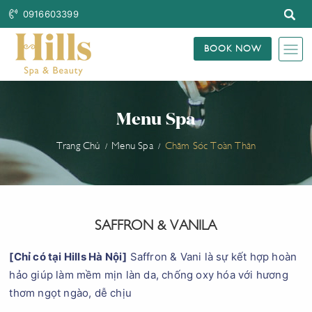
0916603399
BOOK NOW
Menu Spa
Trang Chủ
Menu Spa
Chăm Sóc Toàn Thân
SAFFRON & VANILA
[Chỉ có tại Hills Hà Nội]
Saffron & Vani là sự kết hợp hoàn
hảo giúp làm mềm mịn làn da, chống oxy hóa với hương
thơm ngọt ngào, dễ chịu