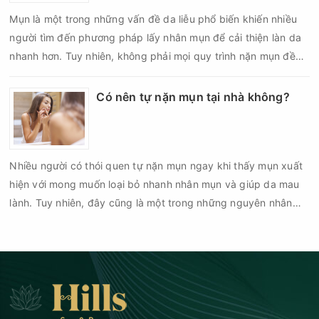
Mụn là một trong những vấn đề da liễu phổ biến khiến nhiều
người tìm đến phương pháp lấy nhân mụn để cải thiện làn da
nhanh hơn. Tuy nhiên, không phải mọi quy trình nặn mụn đều
an toàn và mang lại hiệu quả như mong muốn. Nếu thực hiện
sai kỹ thuật hoặc lấy nhân mụn không đúng thời điểm, làn da
Có nên tự nặn mụn tại nhà không?
có thể đối mặt với nguy cơ viêm nhiễm, thâm sau mụn và thậm
chí là sẹo rỗ. Vậy nặn mụn chuẩn y khoa là gì và một quy trình
đạt tiêu chuẩn cần đáp ứng những yêu cầu nào?
Nhiều người có thói quen tự nặn mụn ngay khi thấy mụn xuất
hiện với mong muốn loại bỏ nhanh nhân mụn và giúp da mau
lành. Tuy nhiên, đây cũng là một trong những nguyên nhân
phổ biến khiến tình trạng mụn trở nên nghiêm trọng hơn, làm
tăng nguy cơ viêm nhiễm, thâm và sẹo.