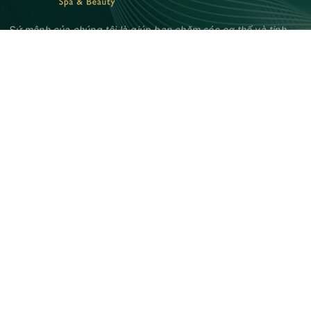
Sứ mệnh của chúng tôi là giúp bạn chăm sóc cơ thể và tinh
thần. Mỗi phương pháp điều trị được thiết kế đặc biệt để
mang lại trải nghiệm độc đáo và hiệu quả nhất.
GIỜ MỞ CỬA
Thứ 2 – Thứ 6: 9.00 am – 8.00 pm
Thứ 7: 9.00 am – 8.00 pm
Chủ nhật: 9.00 am – 8.00 pm