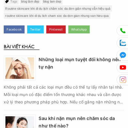
Tags
blog làm đẹp
blog lam dep
Routine skincare khi đi du lịch chăm sóc da đơn giản nhưng vẫn hiệu quả
routine skincare khi di du lich cham soc da don gian nhung van hieu qua
Facebook
Twitter
Pinterest
WhatsApp
BÀI VIẾT KHÁC
Những loại mụn tuyệt đối không nên
tự nặn
Không phải tất cả các loại mụn đều có thể tự lấy nhân tại nhà.
Mỗi loại mụn có đặc điểm tổn thương khác nhau và cần được
xử lý theo phương pháp phù hợp. Nếu cố gắng nặn những nốt
mụn không đúng chỉ định, bạn có thể khiến tình trạng viêm trở
nên nghiêm trọng hơn, làm tăng nguy cơ nhiễm trùng, để lại
Sau khi nặn mụn nên chăm sóc da
thâm hoặc sẹo khó phục hồi.
như thế nào?