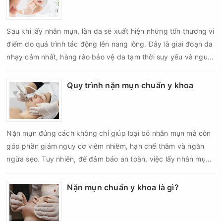
Sau khi lấy nhân mụn, làn da sẽ xuất hiện những tổn thương vi
điểm do quá trình tác động lên nang lông. Đây là giai đoạn da
nhạy cảm nhất, hàng rào bảo vệ da tạm thời suy yếu và nguy
cơ viêm nhiễm, thâm sau mụn hoặc hình thành sẹo sẽ tăng lên
nếu chăm sóc không đúng cách. Chính vì vậy, việc chăm sóc
Quy trình nặn mụn chuẩn y khoa
da sau nặn mụn không chỉ giúp vùng da hồi phục nhanh hơn
mà còn góp phần giảm nguy cơ tái phát mụn và hạn chế các
biến chứng về sau.
Nặn mụn đúng cách không chỉ giúp loại bỏ nhân mụn mà còn
góp phần giảm nguy cơ viêm nhiễm, hạn chế thâm và ngăn
ngừa sẹo. Tuy nhiên, để đảm bảo an toàn, việc lấy nhân mụn
cần được thực hiện theo đúng quy trình chuẩn y khoa với đầy
đủ các bước vô khuẩn và chăm sóc sau điều trị.
Nặn mụn chuẩn y khoa là gì?