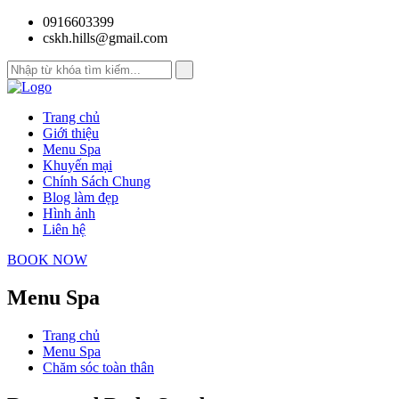
0916603399
cskh.hills@gmail.com
Trang chủ
Giới thiệu
Menu Spa
Khuyến mại
Chính Sách Chung
Blog làm đẹp
Hình ảnh
Liên hệ
BOOK NOW
Menu Spa
Trang chủ
Menu Spa
Chăm sóc toàn thân