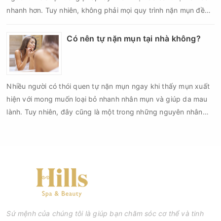
nhanh hơn. Tuy nhiên, không phải mọi quy trình nặn mụn đều
an toàn và mang lại hiệu quả như mong muốn. Nếu thực hiện
sai kỹ thuật hoặc lấy nhân mụn không đúng thời điểm, làn da
Có nên tự nặn mụn tại nhà không?
có thể đối mặt với nguy cơ viêm nhiễm, thâm sau mụn và thậm
chí là sẹo rỗ. Vậy nặn mụn chuẩn y khoa là gì và một quy trình
đạt tiêu chuẩn cần đáp ứng những yêu cầu nào?
Nhiều người có thói quen tự nặn mụn ngay khi thấy mụn xuất
hiện với mong muốn loại bỏ nhanh nhân mụn và giúp da mau
lành. Tuy nhiên, đây cũng là một trong những nguyên nhân
phổ biến khiến tình trạng mụn trở nên nghiêm trọng hơn, làm
tăng nguy cơ viêm nhiễm, thâm và sẹo.
Sứ mệnh của chúng tôi là giúp bạn chăm sóc cơ thể và tinh