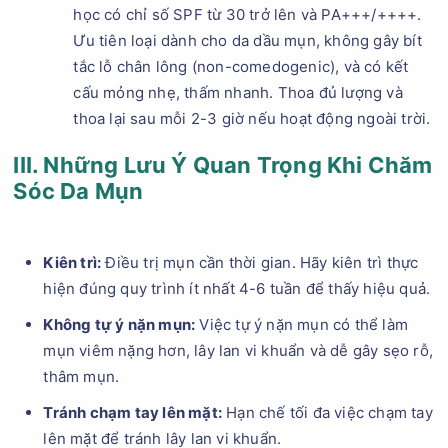
học có chỉ số SPF từ 30 trở lên và PA+++/++++.
Ưu tiên loại dành cho da dầu mụn, không gây bít
tắc lỗ chân lông (non-comedogenic), và có kết
cấu mỏng nhẹ, thấm nhanh. Thoa đủ lượng và
thoa lại sau mỗi 2-3 giờ nếu hoạt động ngoài trời.
III. Những Lưu Ý Quan Trọng Khi Chăm
Sóc Da Mụn
Kiên trì:
Điều trị mụn cần thời gian. Hãy kiên trì thực
hiện đúng quy trình ít nhất 4-6 tuần để thấy hiệu quả.
Không tự ý nặn mụn:
Việc tự ý nặn mụn có thể làm
mụn viêm nặng hơn, lây lan vi khuẩn và dễ gây sẹo rỗ,
thâm mụn.
Tránh chạm tay lên mặt:
Hạn chế tối đa việc chạm tay
lên mặt để tránh lây lan vi khuẩn.