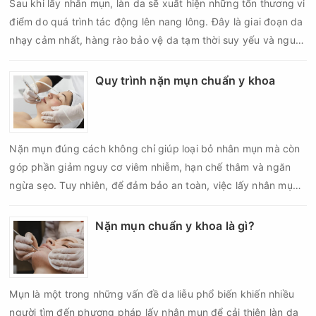
Sau khi lấy nhân mụn, làn da sẽ xuất hiện những tổn thương vi
điểm do quá trình tác động lên nang lông. Đây là giai đoạn da
nhạy cảm nhất, hàng rào bảo vệ da tạm thời suy yếu và nguy
cơ viêm nhiễm, thâm sau mụn hoặc hình thành sẹo sẽ tăng lên
nếu chăm sóc không đúng cách. Chính vì vậy, việc chăm sóc
Quy trình nặn mụn chuẩn y khoa
da sau nặn mụn không chỉ giúp vùng da hồi phục nhanh hơn
mà còn góp phần giảm nguy cơ tái phát mụn và hạn chế các
biến chứng về sau.
Nặn mụn đúng cách không chỉ giúp loại bỏ nhân mụn mà còn
góp phần giảm nguy cơ viêm nhiễm, hạn chế thâm và ngăn
ngừa sẹo. Tuy nhiên, để đảm bảo an toàn, việc lấy nhân mụn
cần được thực hiện theo đúng quy trình chuẩn y khoa với đầy
đủ các bước vô khuẩn và chăm sóc sau điều trị.
Nặn mụn chuẩn y khoa là gì?
Mụn là một trong những vấn đề da liễu phổ biến khiến nhiều
người tìm đến phương pháp lấy nhân mụn để cải thiện làn da