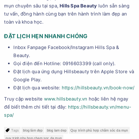
mụn chuyên sâu tại spa,
Hills Spa Beauty
luôn sẵn sàng
tư vấn, đồng hành cùng bạn trên hành trình làm đẹp an
toàn và khoa học.
ĐẶT LỊCH HẸN NHANH CHÓNG
Inbox Fanpage Facebook/Instagram Hills Spa &
Beauty.
Gọi điện đến Hotline: 0916603399 (call only).
Đặt lịch qua ứng dụng Hillsbeauty trên Apple Store và
Google Play.
Đặt lịch qua website:
https://hillsbeauty.vn/book-now/
Truy cập website
www.hillsbeauty.vn
hoặc liên hệ ngay
để biết thêm chi tiết tại đây:
https://hillsbeauty.vn/menu-
spa/
Tags
blog làm đẹp
blog lam dep
Quy trình phù hợp chăm sóc da mụn
quy trinh phu hop cham soc da mun