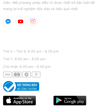
thần. Mỗi phương pháp điều trị được thiết kế đặc biệt để
mang lại trải nghiệm độc đáo và hiệu quả nhất.
GIỜ MỞ CỬA
Thứ 2 – Thứ 6: 9.00 am – 8.00 pm
Thứ 7: 9.00 am – 8.00 pm
Chủ nhật: 9.00 am – 8.00 pm