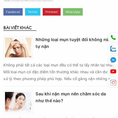
Facebook
Twitter
Pinterest
WhatsApp
BÀI VIẾT KHÁC
Những loại mụn tuyệt đối không nên
tự nặn
Không phải tất cả các loại mụn đều có thể tự lấy nhân tại nhà.
Mỗi loại mụn có đặc điểm tổn thương khác nhau và cần được
xử lý theo phương pháp phù hợp. Nếu cố gắng nặn những nốt
mụn không đúng chỉ định, bạn có thể khiến tình trạng viêm trở
nên nghiêm trọng hơn, làm tăng nguy cơ nhiễm trùng, để lại
Sau khi nặn mụn nên chăm sóc da
thâm hoặc sẹo khó phục hồi.
như thế nào?