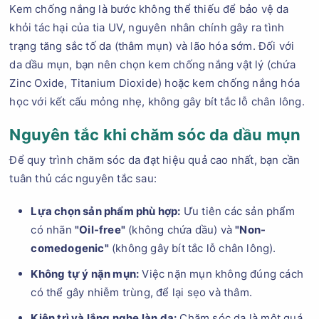
Kem chống nắng là bước không thể thiếu để bảo vệ da
khỏi tác hại của tia UV, nguyên nhân chính gây ra tình
trạng tăng sắc tố da (thâm mụn) và lão hóa sớm. Đối với
da dầu mụn, bạn nên chọn kem chống nắng vật lý (chứa
Zinc Oxide, Titanium Dioxide) hoặc kem chống nắng hóa
học với kết cấu mỏng nhẹ, không gây bít tắc lỗ chân lông.
Nguyên tắc khi chăm sóc da dầu mụn
Để quy trình chăm sóc da đạt hiệu quả cao nhất, bạn cần
tuân thủ các nguyên tắc sau:
Lựa chọn sản phẩm phù hợp:
Ưu tiên các sản phẩm
có nhãn
"Oil-free"
(không chứa dầu) và
"Non-
comedogenic"
(không gây bít tắc lỗ chân lông).
Không tự ý nặn mụn:
Việc nặn mụn không đúng cách
có thể gây nhiễm trùng, để lại sẹo và thâm.
Kiên trì và lắng nghe làn da:
Chăm sóc da là một quá