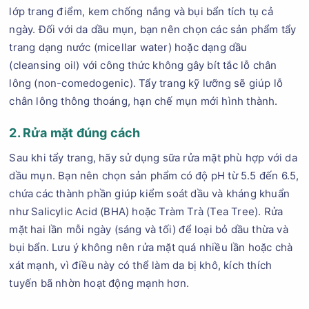
lớp trang điểm, kem chống nắng và bụi bẩn tích tụ cả
ngày. Đối với da dầu mụn, bạn nên chọn các sản phẩm tẩy
trang dạng nước (micellar water) hoặc dạng dầu
(cleansing oil) với công thức không gây bít tắc lỗ chân
lông (non-comedogenic). Tẩy trang kỹ lưỡng sẽ giúp lỗ
chân lông thông thoáng, hạn chế mụn mới hình thành.
2. Rửa mặt đúng cách
Sau khi tẩy trang, hãy sử dụng sữa rửa mặt phù hợp với da
dầu mụn. Bạn nên chọn sản phẩm có độ pH từ 5.5 đến 6.5,
chứa các thành phần giúp kiểm soát dầu và kháng khuẩn
như Salicylic Acid (BHA) hoặc Tràm Trà (Tea Tree). Rửa
mặt hai lần mỗi ngày (sáng và tối) để loại bỏ dầu thừa và
bụi bẩn. Lưu ý không nên rửa mặt quá nhiều lần hoặc chà
xát mạnh, vì điều này có thể làm da bị khô, kích thích
tuyến bã nhờn hoạt động mạnh hơn.