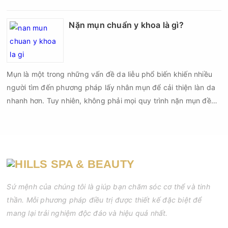
cần được thực hiện theo đúng quy trình chuẩn y khoa với đầy
đủ các bước vô khuẩn và chăm sóc sau điều trị.
Nặn mụn chuẩn y khoa là gì?
Mụn là một trong những vấn đề da liễu phổ biến khiến nhiều
người tìm đến phương pháp lấy nhân mụn để cải thiện làn da
nhanh hơn. Tuy nhiên, không phải mọi quy trình nặn mụn đều
an toàn và mang lại hiệu quả như mong muốn. Nếu thực hiện
sai kỹ thuật hoặc lấy nhân mụn không đúng thời điểm, làn da
có thể đối mặt với nguy cơ viêm nhiễm, thâm sau mụn và thậm
chí là sẹo rỗ. Vậy nặn mụn chuẩn y khoa là gì và một quy trình
đạt tiêu chuẩn cần đáp ứng những yêu cầu nào?
Sứ mệnh của chúng tôi là giúp bạn chăm sóc cơ thể và tinh
thần. Mỗi phương pháp điều trị được thiết kế đặc biệt để
mang lại trải nghiệm độc đáo và hiệu quả nhất.