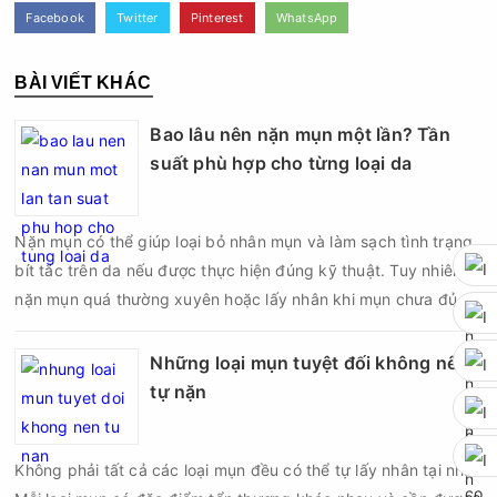
Facebook
Twitter
Pinterest
WhatsApp
BÀI VIẾT KHÁC
Bao lâu nên nặn mụn một lần? Tần
suất phù hợp cho từng loại da
Nặn mụn có thể giúp loại bỏ nhân mụn và làm sạch tình trạng
bít tắc trên da nếu được thực hiện đúng kỹ thuật. Tuy nhiên,
nặn mụn quá thường xuyên hoặc lấy nhân khi mụn chưa đủ
điều kiện có thể khiến da tổn thương, tăng viêm và dễ để lại
thâm sẹo. Vì vậy, bao lâu nên nặn mụn một lần là vấn đề được
Những loại mụn tuyệt đối không nên
nhiều người quan tâm khi xây dựng routine chăm sóc da. Tần
tự nặn
suất lấy nhân mụn không nên áp dụng giống nhau cho mọi
người mà cần dựa trên loại da, tình trạng mụn và khả năng
Không phải tất cả các loại mụn đều có thể tự lấy nhân tại nhà.
phục hồi của da.