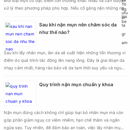
Mỗi loại mụn có đặc điểm tổn thương khác nhau và cần được
xử lý theo phương pháp phù hợp. Nếu cố gắng nặn những nốt
mụn không đúng chỉ định, bạn có thể khiến tình trạng viêm trở
nên nghiêm trọng hơn, làm tăng nguy cơ nhiễm trùng, để lại
Sau khi nặn mụn nên chăm sóc da
thâm hoặc sẹo khó phục hồi.
như thế nào?
Sau khi lấy nhân mụn, làn da sẽ xuất hiện những tổn thương vi
điểm do quá trình tác động lên nang lông. Đây là giai đoạn da
nhạy cảm nhất, hàng rào bảo vệ da tạm thời suy yếu và nguy
cơ viêm nhiễm, thâm sau mụn hoặc hình thành sẹo sẽ tăng lên
nếu chăm sóc không đúng cách. Chính vì vậy, việc chăm sóc
Quy trình nặn mụn chuẩn y khoa
da sau nặn mụn không chỉ giúp vùng da hồi phục nhanh hơn
mà còn góp phần giảm nguy cơ tái phát mụn và hạn chế các
biến chứng về sau.
Nặn mụn đúng cách không chỉ giúp loại bỏ nhân mụn mà còn
góp phần giảm nguy cơ viêm nhiễm, hạn chế thâm và ngăn
ngừa sẹo. Tuy nhiên, để đảm bảo an toàn, việc lấy nhân mụn