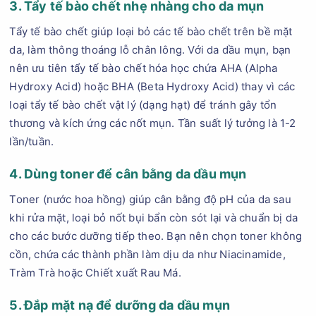
3. Tẩy tế bào chết nhẹ nhàng cho da mụn
Tẩy tế bào chết giúp loại bỏ các tế bào chết trên bề mặt
da, làm thông thoáng lỗ chân lông. Với da dầu mụn, bạn
nên ưu tiên tẩy tế bào chết hóa học chứa AHA (Alpha
Hydroxy Acid) hoặc BHA (Beta Hydroxy Acid) thay vì các
loại tẩy tế bào chết vật lý (dạng hạt) để tránh gây tổn
thương và kích ứng các nốt mụn. Tần suất lý tưởng là 1-2
lần/tuần.
4. Dùng toner để cân bằng da dầu mụn
Toner (nước hoa hồng) giúp cân bằng độ pH của da sau
khi rửa mặt, loại bỏ nốt bụi bẩn còn sót lại và chuẩn bị da
cho các bước dưỡng tiếp theo. Bạn nên chọn toner không
cồn, chứa các thành phần làm dịu da như Niacinamide,
Tràm Trà hoặc Chiết xuất Rau Má.
5. Đắp mặt nạ để dưỡng da dầu mụn