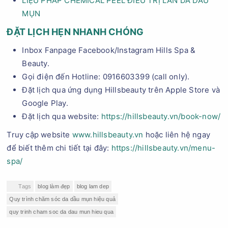
LIỆU PHÁP CHEMICAL PEEL ĐIỀU TRỊ LÀN DA DẦU
MỤN
ĐẶT LỊCH HẸN NHANH CHÓNG
Inbox Fanpage Facebook/Instagram Hills Spa &
Beauty.
Gọi điện đến Hotline: 0916603399 (call only).
Đặt lịch qua ứng dụng Hillsbeauty trên Apple Store và
Google Play.
Đặt lịch qua website:
https://hillsbeauty.vn/book-now/
Truy cập website
www.hillsbeauty.vn
hoặc liên hệ ngay
để biết thêm chi tiết tại đây:
https://hillsbeauty.vn/menu-
spa/
Tags
blog làm đẹp
blog lam dep
Quy trình chăm sóc da dầu mụn hiệu quả
quy trinh cham soc da dau mun hieu qua