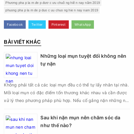
Phương pha p la m đe p đươ c ưu chuô ng hiê n nay năm 2019
phuong pha p la m de p duo c uu chuo ng hie n nay nam 2019
Facebook
Twitter
Pinterest
WhatsApp
BÀI VIẾT KHÁC
Những loại mụn tuyệt đối không nên
tự nặn
Không phải tất cả các loại mụn đều có thể tự lấy nhân tại nhà.
Mỗi loại mụn có đặc điểm tổn thương khác nhau và cần được
xử lý theo phương pháp phù hợp. Nếu cố gắng nặn những nốt
mụn không đúng chỉ định, bạn có thể khiến tình trạng viêm trở
nên nghiêm trọng hơn, làm tăng nguy cơ nhiễm trùng, để lại
Sau khi nặn mụn nên chăm sóc da
thâm hoặc sẹo khó phục hồi.
như thế nào?