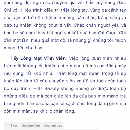
đại cùng đội ngũ các chuyên gia về thẩm mỹ hàng đầu.
Chỉ với 1 liệu trình điều trị triệt lông tay, vùng da cánh tay
của bạn sẽ trở nên thật mịn màng, săn chắc, trắng sáng và
đẹp tự nhiên không chút tì vết. Chắc chắn người yêu và
bạn bè sẽ cảm thấy bất ngờ với kết quả bạn đạt được. Chỉ
cần một lần, hiệu quả một đời là những gì chúng tôi muốn
mang đến cho bạn.
Tẩy Lông Mặt Vĩnh Viễn
: Việc lông xuất hiện nhiều
trên mặt không chỉ khiến chị em phụ nữ mà các đấng mày
râu cũng rất khó chịu. Triệt lông mặt quan trọng là sự
khéo léo tinh tế của chuyên viên và độ an toàn của toàn
bộ quy trình. Hills Beauty không những có được toàn bộ
những điều đó mà còn giúp làn da của bạn mịn màng trẻ
trung hơn. Làn da của bạn sẽ sạch đám lông đáng ghét mà
còn mịn màn, se khít lỗ chân lông.
Tags
blog làm đẹp
blog lam dep