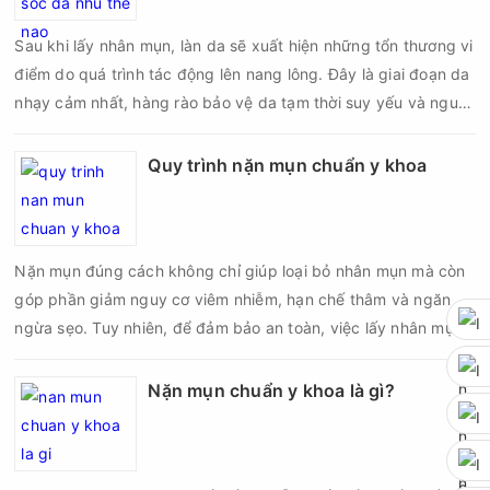
Sau khi lấy nhân mụn, làn da sẽ xuất hiện những tổn thương vi
điểm do quá trình tác động lên nang lông. Đây là giai đoạn da
nhạy cảm nhất, hàng rào bảo vệ da tạm thời suy yếu và nguy
cơ viêm nhiễm, thâm sau mụn hoặc hình thành sẹo sẽ tăng lên
nếu chăm sóc không đúng cách. Chính vì vậy, việc chăm sóc
Quy trình nặn mụn chuẩn y khoa
da sau nặn mụn không chỉ giúp vùng da hồi phục nhanh hơn
mà còn góp phần giảm nguy cơ tái phát mụn và hạn chế các
biến chứng về sau.
Nặn mụn đúng cách không chỉ giúp loại bỏ nhân mụn mà còn
góp phần giảm nguy cơ viêm nhiễm, hạn chế thâm và ngăn
ngừa sẹo. Tuy nhiên, để đảm bảo an toàn, việc lấy nhân mụn
cần được thực hiện theo đúng quy trình chuẩn y khoa với đầy
đủ các bước vô khuẩn và chăm sóc sau điều trị.
Nặn mụn chuẩn y khoa là gì?