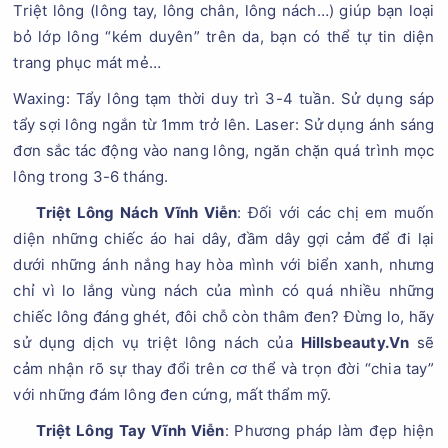
Triệt lông (lông tay, lông chân, lông nách…) giúp bạn loại
bỏ lớp lông “kém duyên” trên da, bạn có thể tự tin diện
trang phục mát mẻ…
Waxing: Tẩy lông tạm thời duy trì 3-4 tuần. Sử dụng sáp
tẩy sợi lông ngắn từ 1mm trở lên. Laser: Sử dụng ánh sáng
đơn sắc tác động vào nang lông, ngăn chặn quá trình mọc
lông trong 3-6 tháng.
Triệt Lông Nách Vĩnh Viễn
: Đối với các chị em muốn
diện những chiếc áo hai dây, đầm dây gợi cảm để đi lại
dưới những ánh nắng hay hòa mình với biển xanh, nhưng
chỉ vì lo lắng vùng nách của mình có quá nhiều những
chiếc lông đáng ghét, đôi chỗ còn thâm đen? Đừng lo, hãy
sử dụng dịch vụ triệt lông nách của
Hillsbeauty.Vn
sẽ
cảm nhận rõ sự thay đổi trên cơ thể và trọn đời “chia tay”
với những đám lông đen cứng, mất thẩm mỹ.
Triệt Lông Tay Vĩnh Viễn
: Phương pháp làm đẹp hiện