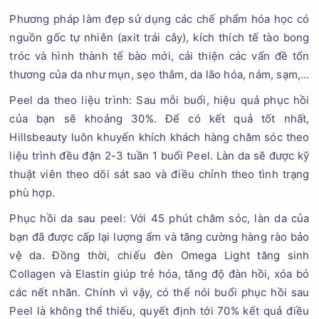
Phương pháp làm đẹp sử dụng các chế phẩm hóa học có
nguồn gốc tự nhiên (axit trái cây), kích thích tế tào bong
tróc và hình thành tế bào mới, cải thiện các vấn đề tổn
thương của da như mụn, sẹo thâm, da lão hóa, nám, sạm,…
Peel da theo liệu trình: Sau mỗi buổi, hiệu quả phục hồi
của bạn sẽ khoảng 30%. Để có kết quả tốt nhất,
Hillsbeauty luôn khuyến khích khách hàng chăm sóc theo
liệu trình đều đặn 2-3 tuần 1 buổi Peel. Làn da sẽ được kỹ
thuật viên theo dõi sát sao và điều chỉnh theo tình trạng
phù hợp.
Phục hồi da sau peel: Với 45 phút chăm sóc, làn da của
bạn đã được cấp lại lượng ẩm và tăng cường hàng rào bảo
vệ da. Đồng thời, chiếu đèn Omega Light tăng sinh
Collagen và Elastin giúp trẻ hóa, tăng độ đàn hồi, xóa bỏ
các nết nhăn. Chính vì vậy, có thể nói buổi phục hồi sau
Peel là không thể thiếu, quyết định tới 70% kết quả điều