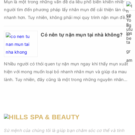
Mụn là một trong những vấn đề da liễu phổ biến khiến nhiều
người tìm đến phương pháp lấy nhân mụn để cải thiện làn da
nhanh hơn. Tuy nhiên, không phải mọi quy trình nặn mụn đều
an toàn và mang lại hiệu quả như mong muốn. Nếu thực hiện
sai kỹ thuật hoặc lấy nhân mụn không đúng thời điểm, làn da
Có nên tự nặn mụn tại nhà không?
có thể đối mặt với nguy cơ viêm nhiễm, thâm sau mụn và thậm
chí là sẹo rỗ. Vậy nặn mụn chuẩn y khoa là gì và một quy trình
đạt tiêu chuẩn cần đáp ứng những yêu cầu nào?
Nhiều người có thói quen tự nặn mụn ngay khi thấy mụn xuất
hiện với mong muốn loại bỏ nhanh nhân mụn và giúp da mau
lành. Tuy nhiên, đây cũng là một trong những nguyên nhân
phổ biến khiến tình trạng mụn trở nên nghiêm trọng hơn, làm
tăng nguy cơ viêm nhiễm, thâm và sẹo.
Sứ mệnh của chúng tôi là giúp bạn chăm sóc cơ thể và tinh