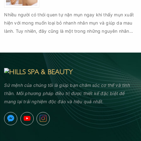
đạt tiêu chuẩn cần đáp ứng những yêu cầu nào?
Nhiều người có thói quen tự nặn mụn ngay khi thấy mụn xuất
hiện với mong muốn loại bỏ nhanh nhân mụn và giúp da mau
lành. Tuy nhiên, đây cũng là một trong những nguyên nhân
phổ biến khiến tình trạng mụn trở nên nghiêm trọng hơn, làm
tăng nguy cơ viêm nhiễm, thâm và sẹo.
Sứ mệnh của chúng tôi là giúp bạn chăm sóc cơ thể và tinh
thần. Mỗi phương pháp điều trị được thiết kế đặc biệt để
mang lại trải nghiệm độc đáo và hiệu quả nhất.