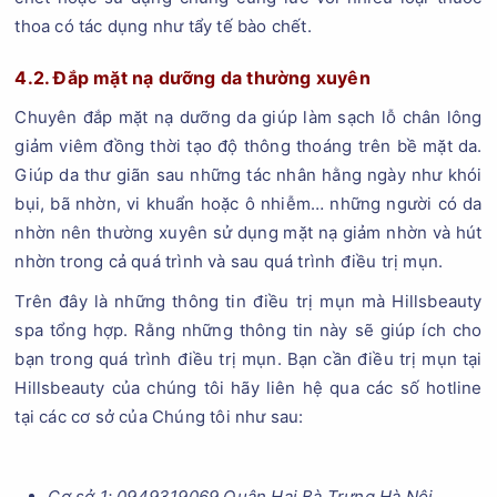
thoa có tác dụng như tẩy tế bào chết.
4.2. Đắp mặt nạ dưỡng da thường xuyên
Chuyên đắp mặt nạ dưỡng da giúp làm sạch lỗ chân lông
giảm viêm đồng thời tạo độ thông thoáng trên bề mặt da.
Giúp da thư giãn sau những tác nhân hằng ngày như khói
bụi, bã nhờn, vi khuẩn hoặc ô nhiễm… những người có da
nhờn nên thường xuyên sử dụng mặt nạ giảm nhờn và hút
nhờn trong cả quá trình và sau quá trình điều trị mụn.
Trên đây là những thông tin điều trị mụn mà Hillsbeauty
spa tổng hợp. Rằng những thông tin này sẽ giúp ích cho
bạn trong quá trình điều trị mụn. Bạn cần điều trị mụn tại
Hillsbeauty của chúng tôi hãy liên hệ qua các số hotline
tại các cơ sở của Chúng tôi như sau:
Cơ sở 1: 0949319069 Quận Hai Bà Trưng Hà Nội