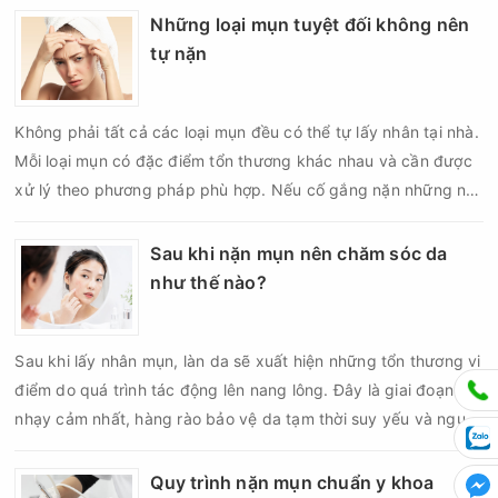
Những loại mụn tuyệt đối không nên
tự nặn
Không phải tất cả các loại mụn đều có thể tự lấy nhân tại nhà.
Mỗi loại mụn có đặc điểm tổn thương khác nhau và cần được
xử lý theo phương pháp phù hợp. Nếu cố gắng nặn những nốt
mụn không đúng chỉ định, bạn có thể khiến tình trạng viêm trở
nên nghiêm trọng hơn, làm tăng nguy cơ nhiễm trùng, để lại
Sau khi nặn mụn nên chăm sóc da
thâm hoặc sẹo khó phục hồi.
như thế nào?
Sau khi lấy nhân mụn, làn da sẽ xuất hiện những tổn thương vi
điểm do quá trình tác động lên nang lông. Đây là giai đoạn da
nhạy cảm nhất, hàng rào bảo vệ da tạm thời suy yếu và nguy
cơ viêm nhiễm, thâm sau mụn hoặc hình thành sẹo sẽ tăng lên
nếu chăm sóc không đúng cách. Chính vì vậy, việc chăm sóc
Quy trình nặn mụn chuẩn y khoa