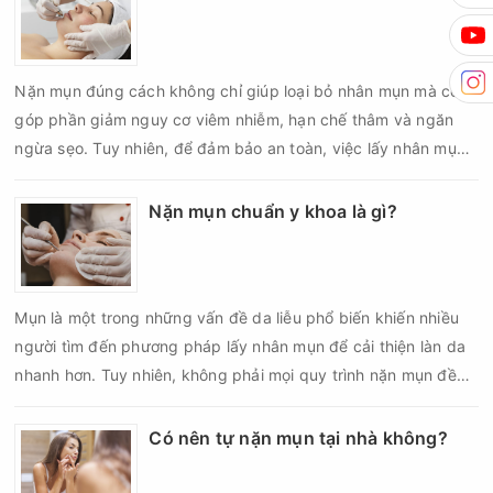
da sau nặn mụn không chỉ giúp vùng da hồi phục nhanh hơn
mà còn góp phần giảm nguy cơ tái phát mụn và hạn chế các
biến chứng về sau.
Nặn mụn đúng cách không chỉ giúp loại bỏ nhân mụn mà còn
góp phần giảm nguy cơ viêm nhiễm, hạn chế thâm và ngăn
ngừa sẹo. Tuy nhiên, để đảm bảo an toàn, việc lấy nhân mụn
cần được thực hiện theo đúng quy trình chuẩn y khoa với đầy
đủ các bước vô khuẩn và chăm sóc sau điều trị.
Nặn mụn chuẩn y khoa là gì?
Mụn là một trong những vấn đề da liễu phổ biến khiến nhiều
người tìm đến phương pháp lấy nhân mụn để cải thiện làn da
nhanh hơn. Tuy nhiên, không phải mọi quy trình nặn mụn đều
an toàn và mang lại hiệu quả như mong muốn. Nếu thực hiện
sai kỹ thuật hoặc lấy nhân mụn không đúng thời điểm, làn da
Có nên tự nặn mụn tại nhà không?
có thể đối mặt với nguy cơ viêm nhiễm, thâm sau mụn và thậm
chí là sẹo rỗ. Vậy nặn mụn chuẩn y khoa là gì và một quy trình