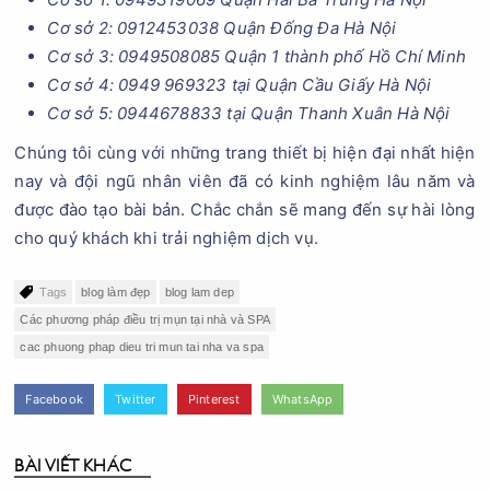
Cơ sở 2: 0912453038 Quận Đống Đa Hà Nội
Cơ sở 3: 0949508085 Quận 1 thành phố Hồ Chí Minh
Cơ sở 4: 0949 969323 tại Quận Cầu Giấy Hà Nội
Cơ sở 5: 0944678833 tại Quận Thanh Xuân Hà Nội
Chúng tôi cùng với những trang thiết bị hiện đại nhất hiện
nay và đội ngũ nhân viên đã có kinh nghiệm lâu năm và
được đào tạo bài bản. Chắc chắn sẽ mang đến sự hài lòng
cho quý khách khi trải nghiệm dịch vụ.
Tags
blog làm đẹp
blog lam dep
Các phương pháp điều trị mụn tại nhà và SPA
cac phuong phap dieu tri mun tai nha va spa
Facebook
Twitter
Pinterest
WhatsApp
BÀI VIẾT KHÁC