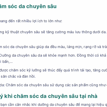
hăm sóc da chuyên sâu
ng đến rất nhiều lợi ích to lớn như:
g kỹ thuật chuyên sâu sẽ tăng cường máu lưu thông dưới da. T
 sóc da chuyên sâu giúp da đều màu, láng mịn, rạng rỡ và trà
Dưỡng da chuyên sâu da sẽ khỏe mạnh hơn. Đồng thời có khả n
 bẩn,...
 được chăm sóc kỹ lưỡng sẽ thúc đẩy quá trình tái tạo, tăng cư
 săn chắc và đàn hồi.
ề da: Chăm sóc da chuyên sâu sử dụng các sản phẩm cũng như c
 ý khi chăm sóc da chuyên sâu tại nhà
 bạn cần cân nhắc khi dưỡng da chuyên sâu để mang lại hiệu q