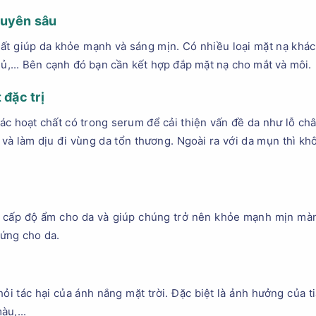
huyên sâu
ất giúp da khỏe mạnh và sáng mịn. Có nhiều loại mặt nạ khá
gủ,... Bên cạnh đó bạn cần kết hợp đắp mặt nạ cho mắt và môi.
 đặc trị
ác hoạt chất có trong serum để cải thiện vấn đề da như lỗ ch
à làm dịu đi vùng da tổn thương. Ngoài ra với da mụn thì khô
g cấp độ ẩm cho da và giúp chúng trở nên khỏe mạnh mịn màn
 ứng cho da.
ỏi tác hại của ánh nắng mặt trời. Đặc biệt là ảnh hưởng của t
àu,...