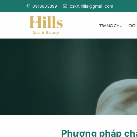
cskh.hills@gmail.com
0916603399
TRANG CHỦ
GIỚI
Phương pháp chă