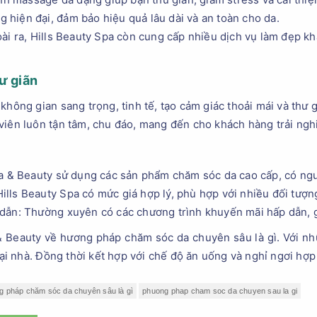
ng hiện đại, đảm bảo hiệu quả lâu dài và an toàn cho da.
ài ra, Hills Beauty Spa còn cung cấp nhiều dịch vụ làm đẹp k
ư giãn
không gian sang trọng, tinh tế, tạo cảm giác thoải mái và thư 
iên luôn tận tâm, chu đáo, mang đến cho khách hàng trải nghi
pa & Beauty sử dụng các sản phẩm chăm sóc da cao cấp, có ngu
 Hills Beauty Spa có mức giá hợp lý, phù hợp với nhiều đối tượ
ẫn: Thường xuyên có các chương trình khuyến mãi hấp dẫn, gi
 & Beauty về hương pháp chăm sóc da chuyên sâu là gì. Với nhữ
 nhà. Đồng thời kết hợp với chế độ ăn uống và nghỉ ngơi hợp l
 pháp chăm sóc da chuyên sâu là gì
phuong phap cham soc da chuyen sau la gi