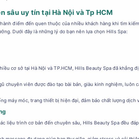
n sâu uy tín tại Hà Nội và Tp HCM
ở thành điểm đến quen thuộc của nhiều khách hàng khi tìm kiế
ưởng. Dưới đây là những lý do bạn nên lựa chọn Hills Spa:
hiều cơ sở tại Hà Nội và TP.HCM, Hills Beauty Spa đã khẳng đị
gũ chuyên viên được đào tạo bài bản, giàu kinh nghiệm, luôn
ống máy móc, trang thiết bị hiện đại, đảm bảo chất lượng dịch v
ng
c liệu trình cơ bản đến chuyên sâu, Hills Beauty Spa đều đáp
ình massage đa dạng giúp bạn thư giãn, giảm stress và cải thiệ