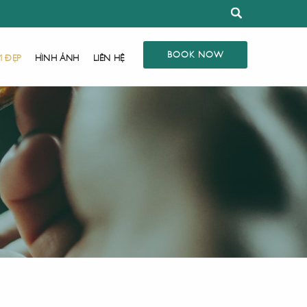
BOOK NOW
M ĐẸP
HÌNH ẢNH
LIÊN HỆ