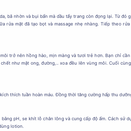
da, bã nhờn và bụi bẩn mà dầu tẩy trang còn đọng lại. Từ đó 
sữa rửa mặt đã tạo bọt và massage nhẹ nhàng. Tiếp theo rửa 
môi trở nên hồng hào, mịn màng và tươi trẻ hơn. Bạn chỉ cần
chết như mật ong, đường,.. xoa đều lên vùng môi. Cuối cùn
 kích thích tuần hoàn máu. Đồng thời tăng cường hấp thu dưỡng
 bằng pH, se khít lỗ chân lông và cung cấp độ ẩm. Cách sử d
dùng lotion.