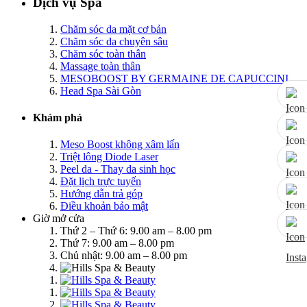
Dịch vụ Spa
Chăm sóc da mặt cơ bản
Chăm sóc da chuyên sâu
Chăm sóc toàn thân
Massage toàn thân
MESOBOOST BY GERMAINE DE CAPUCCINI
Head Spa Sài Gòn
Khám phá
Meso Boost không xâm lấn
Triệt lông Diode Laser
Peel da - Thay da sinh học
Đặt lịch trực tuyến
Hướng dẫn trả góp
Điều khoản bảo mật
Giờ mở cửa
Thứ 2 – Thứ 6: 9.00 am – 8.00 pm
Thứ 7: 9.00 am – 8.00 pm
Chủ nhật: 9.00 am – 8.00 pm