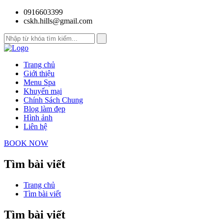
0916603399
cskh.hills@gmail.com
Trang chủ
Giới thiệu
Menu Spa
Khuyến mại
Chính Sách Chung
Blog làm đẹp
Hình ảnh
Liên hệ
BOOK NOW
Tìm bài viết
Trang chủ
Tìm bài viết
Tìm bài viết