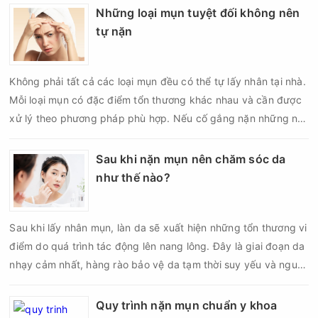
Những loại mụn tuyệt đối không nên
tự nặn
Không phải tất cả các loại mụn đều có thể tự lấy nhân tại nhà.
Mỗi loại mụn có đặc điểm tổn thương khác nhau và cần được
xử lý theo phương pháp phù hợp. Nếu cố gắng nặn những nốt
mụn không đúng chỉ định, bạn có thể khiến tình trạng viêm trở
nên nghiêm trọng hơn, làm tăng nguy cơ nhiễm trùng, để lại
Sau khi nặn mụn nên chăm sóc da
thâm hoặc sẹo khó phục hồi.
như thế nào?
Sau khi lấy nhân mụn, làn da sẽ xuất hiện những tổn thương vi
điểm do quá trình tác động lên nang lông. Đây là giai đoạn da
nhạy cảm nhất, hàng rào bảo vệ da tạm thời suy yếu và nguy
cơ viêm nhiễm, thâm sau mụn hoặc hình thành sẹo sẽ tăng lên
nếu chăm sóc không đúng cách. Chính vì vậy, việc chăm sóc
Quy trình nặn mụn chuẩn y khoa