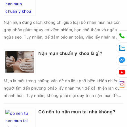
da sau nặn mụn không chỉ giúp vùng da hồi phục nhanh hơn
mà còn góp phần giảm nguy cơ tái phát mụn và hạn chế các
biến chứng về sau.
Nặn mụn đúng cách không chỉ giúp loại bỏ nhân mụn mà còn
góp phần giảm nguy cơ viêm nhiễm, hạn chế thâm và ngăn
ngừa sẹo. Tuy nhiên, để đảm bảo an toàn, việc lấy nhân mụn
cần được thực hiện theo đúng quy trình chuẩn y khoa với đầy
đủ các bước vô khuẩn và chăm sóc sau điều trị.
Nặn mụn chuẩn y khoa là gì?
Mụn là một trong những vấn đề da liễu phổ biến khiến nhiều
người tìm đến phương pháp lấy nhân mụn để cải thiện làn da
nhanh hơn. Tuy nhiên, không phải mọi quy trình nặn mụn đều
an toàn và mang lại hiệu quả như mong muốn. Nếu thực hiện
sai kỹ thuật hoặc lấy nhân mụn không đúng thời điểm, làn da
Có nên tự nặn mụn tại nhà không?
có thể đối mặt với nguy cơ viêm nhiễm, thâm sau mụn và thậm
chí là sẹo rỗ. Vậy nặn mụn chuẩn y khoa là gì và một quy trình