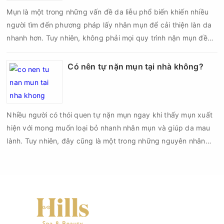
Mụn là một trong những vấn đề da liễu phổ biến khiến nhiều
người tìm đến phương pháp lấy nhân mụn để cải thiện làn da
nhanh hơn. Tuy nhiên, không phải mọi quy trình nặn mụn đều
an toàn và mang lại hiệu quả như mong muốn. Nếu thực hiện
sai kỹ thuật hoặc lấy nhân mụn không đúng thời điểm, làn da
Có nên tự nặn mụn tại nhà không?
có thể đối mặt với nguy cơ viêm nhiễm, thâm sau mụn và thậm
chí là sẹo rỗ. Vậy nặn mụn chuẩn y khoa là gì và một quy trình
đạt tiêu chuẩn cần đáp ứng những yêu cầu nào?
Nhiều người có thói quen tự nặn mụn ngay khi thấy mụn xuất
hiện với mong muốn loại bỏ nhanh nhân mụn và giúp da mau
lành. Tuy nhiên, đây cũng là một trong những nguyên nhân
phổ biến khiến tình trạng mụn trở nên nghiêm trọng hơn, làm
tăng nguy cơ viêm nhiễm, thâm và sẹo.