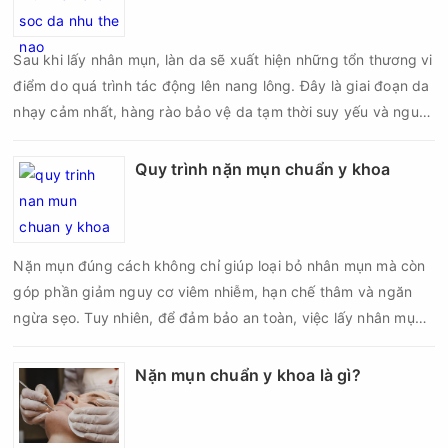
Sau khi lấy nhân mụn, làn da sẽ xuất hiện những tổn thương vi
điểm do quá trình tác động lên nang lông. Đây là giai đoạn da
nhạy cảm nhất, hàng rào bảo vệ da tạm thời suy yếu và nguy
cơ viêm nhiễm, thâm sau mụn hoặc hình thành sẹo sẽ tăng lên
nếu chăm sóc không đúng cách. Chính vì vậy, việc chăm sóc
Quy trình nặn mụn chuẩn y khoa
da sau nặn mụn không chỉ giúp vùng da hồi phục nhanh hơn
mà còn góp phần giảm nguy cơ tái phát mụn và hạn chế các
biến chứng về sau.
Nặn mụn đúng cách không chỉ giúp loại bỏ nhân mụn mà còn
góp phần giảm nguy cơ viêm nhiễm, hạn chế thâm và ngăn
ngừa sẹo. Tuy nhiên, để đảm bảo an toàn, việc lấy nhân mụn
cần được thực hiện theo đúng quy trình chuẩn y khoa với đầy
đủ các bước vô khuẩn và chăm sóc sau điều trị.
Nặn mụn chuẩn y khoa là gì?