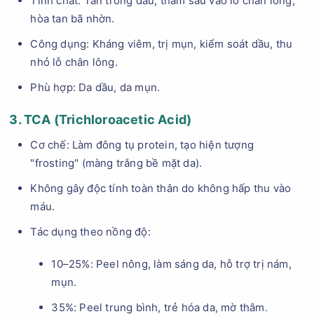
Tính chất: Tan trong dầu, thấm sâu vào lỗ chân lông,
hòa tan bã nhờn.
Công dụng: Kháng viêm, trị mụn, kiểm soát dầu, thu
nhỏ lỗ chân lông.
Phù hợp: Da dầu, da mụn.
3. TCA (Trichloroacetic Acid)
Cơ chế: Làm đông tụ protein, tạo hiện tượng
"frosting" (màng trắng bề mặt da).
Không gây độc tính toàn thân do không hấp thu vào
máu.
Tác dụng theo nồng độ:
10–25%: Peel nông, làm sáng da, hỗ trợ trị nám,
mụn.
35%: Peel trung bình, trẻ hóa da, mờ thâm.