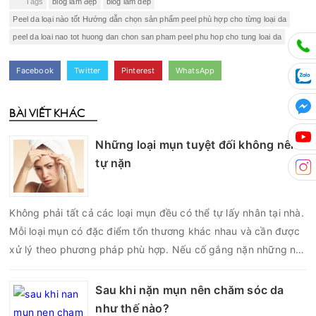
Tags
blog làm đẹp
blog lam dep
Peel da loại nào tốt Hướng dẫn chọn sản phẩm peel phù hợp cho từng loại da
peel da loai nao tot huong dan chon san pham peel phu hop cho tung loai da
Facebook
Twitter
Pinterest
WhatsApp
BÀI VIẾT KHÁC
Những loại mụn tuyệt đối không nên
tự nặn
Không phải tất cả các loại mụn đều có thể tự lấy nhân tại nhà.
Mỗi loại mụn có đặc điểm tổn thương khác nhau và cần được
xử lý theo phương pháp phù hợp. Nếu cố gắng nặn những nốt
mụn không đúng chỉ định, bạn có thể khiến tình trạng viêm trở
nên nghiêm trọng hơn, làm tăng nguy cơ nhiễm trùng, để lại
Sau khi nặn mụn nên chăm sóc da
thâm hoặc sẹo khó phục hồi.
như thế nào?