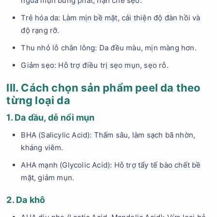
ngừa mụn bùng phát, hạn chế sẹo.
Trẻ hóa da: Làm mịn bề mặt, cải thiện độ đàn hồi và
độ rạng rỡ.
Thu nhỏ lỗ chân lông: Da đều màu, mịn màng hơn.
Giảm sẹo: Hỗ trợ điều trị sẹo mụn, sẹo rỗ.
III. Cách chọn sản phẩm peel da theo
từng loại da
1. Da dầu, dễ nổi mụn
BHA (Salicylic Acid): Thấm sâu, làm sạch bã nhờn,
kháng viêm.
AHA mạnh (Glycolic Acid): Hỗ trợ tẩy tế bào chết bề
mặt, giảm mụn.
2. Da khô