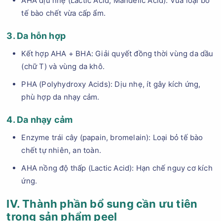
AHA dịu nhẹ (Lactic Acid, Mandelic Acid): Vừa loại bỏ
tế bào chết vừa cấp ẩm.
3. Da hỗn hợp
Kết hợp AHA + BHA: Giải quyết đồng thời vùng da dầu
(chữ T) và vùng da khô.
PHA (Polyhydroxy Acids): Dịu nhẹ, ít gây kích ứng,
phù hợp da nhạy cảm.
4. Da nhạy cảm
Enzyme trái cây (papain, bromelain): Loại bỏ tế bào
chết tự nhiên, an toàn.
AHA nồng độ thấp (Lactic Acid): Hạn chế nguy cơ kích
ứng.
IV. Thành phần bổ sung cần ưu tiên
trong sản phẩm peel