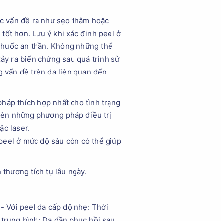
các vấn đề ra như sẹo thâm hoặc
tốt hơn. Lưu ý khi xác định peel ở
i thuốc an thần. Không những thế
xảy ra biến chứng sau quá trình sử
 vấn đề trên da liên quan đến
háp thích hợp nhất cho tình trạng
 nên những phương pháp điều trị
ặc laser.
peel ở mức độ sâu còn có thể giúp
 thương tích tụ lâu ngày.
 - Với peel da cấp độ nhẹ: Thời
 trung bình: Da dần phục hồi sau