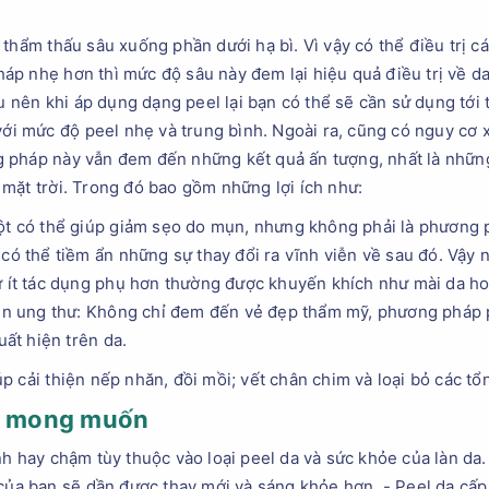
 thẩm thấu sâu xuống phần dưới hạ bì. Vì vậy có thể điều trị 
p nhẹ hơn thì mức độ sâu này đem lại hiệu quả điều trị về da 
âu nên khi áp dụng dạng peel lại bạn có thể sẽ cần sử dụng tớ
với mức độ peel nhẹ và trung bình. Ngoài ra, cũng có nguy cơ 
 pháp này vẫn đem đến những kết quả ấn tượng, nhất là những
mặt trời. Trong đó bao gồm những lợi ích như:
ột có thể giúp giảm sẹo do mụn, nhưng không phải là phương p
 có thể tiềm ẩn những sự thay đổi ra vĩnh viễn về sau đó. Vậy
ự ít tác dụng phụ hơn thường được khuyến khích như mài da ho
tiền ung thư: Không chỉ đem đến vẻ đẹp thẩm mỹ, phương pháp 
uất hiện trên da.
 cải thiện nếp nhăn, đồi mồi; vết chân chim và loại bỏ các tổn
uả mong muốn
h hay chậm tùy thuộc vào loại peel da và sức khỏe của làn da.
 của bạn sẽ dần được thay mới và sáng khỏe hơn. - Peel da cấp