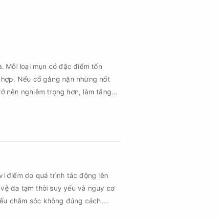
à. Mỗi loại mụn có đặc điểm tổn
 hợp. Nếu cố gắng nặn những nốt
rở nên nghiêm trọng hơn, làm tăng
vi điểm do quá trình tác động lên
 vệ da tạm thời suy yếu và nguy cơ
 nếu chăm sóc không đúng cách.
 vùng da hồi phục nhanh hơn mà còn