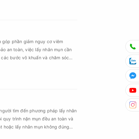
hứng về sau.
n góp phần giảm nguy cơ viêm
ảo an toàn, việc lấy nhân mụn cần
ủ các bước vô khuẩn và chăm sóc
 người tìm đến phương pháp lấy nhân
ọi quy trình nặn mụn đều an toàn và
uật hoặc lấy nhân mụn không đúng
m sau mụn và thậm chí là sẹo rỗ. Vậy