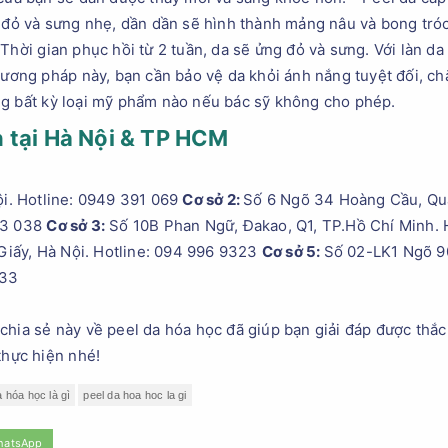
 đỏ và sưng nhẹ, dần dần sẽ hình thành mảng nâu và bong tróc 
Thời gian phục hồi từ 2 tuần, da sẽ ửng đỏ và sưng. Với làn d
hương pháp này, bạn cần bảo vệ da khỏi ánh nắng tuyệt đối, ch
ng bất kỳ loại mỹ phẩm nào nếu bác sỹ không cho phép.
ín tại Hà Nội & TP HCM
ội. Hotline: 0949 391 069
Cơ sở 2:
Số 6 Ngõ 34 Hoàng Cầu, Quậ
53 038
Cơ sở 3:
Số 10B Phan Ngữ, Đakao, Q1, TP.Hồ Chí Minh. 
iấy, Hà Nội. Hotline: 094 996 9323
Cơ sở 5:
Số 02-LK1 Ngõ 9
833
chia sẻ này về peel da hóa học đã giúp bạn giải đáp được thắ
thực hiện nhé!
a hóa học là gì
peel da hoa hoc la gi
hatsApp