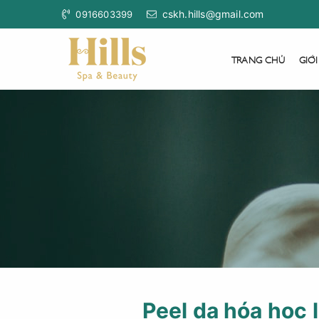
cskh.hills@gmail.com
0916603399
TRANG CHỦ
GIỚI
Peel da hóa học l