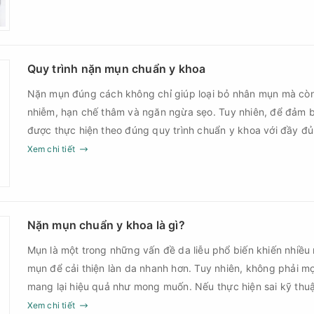
góp phần giảm nguy cơ tái phát mụn và hạn chế các biến c
Quy trình nặn mụn chuẩn y khoa
Nặn mụn đúng cách không chỉ giúp loại bỏ nhân mụn mà cò
nhiễm, hạn chế thâm và ngăn ngừa sẹo. Tuy nhiên, để đảm b
được thực hiện theo đúng quy trình chuẩn y khoa với đầy đ
sau điều trị.
Xem chi tiết
Nặn mụn chuẩn y khoa là gì?
Mụn là một trong những vấn đề da liễu phổ biến khiến nhiều
mụn để cải thiện làn da nhanh hơn. Tuy nhiên, không phải m
mang lại hiệu quả như mong muốn. Nếu thực hiện sai kỹ th
thời điểm, làn da có thể đối mặt với nguy cơ viêm nhiễm, thâ
Xem chi tiết