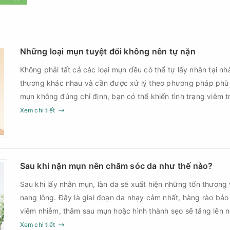
Những loại mụn tuyệt đối không nên tự nặn
Không phải tất cả các loại mụn đều có thể tự lấy nhân tại nh
thương khác nhau và cần được xử lý theo phương pháp phù
mụn không đúng chỉ định, bạn có thể khiến tình trạng viêm t
nguy cơ nhiễm trùng, để lại thâm hoặc sẹo khó phục hồi.
Xem chi tiết
Sau khi nặn mụn nên chăm sóc da như thế nào?
Sau khi lấy nhân mụn, làn da sẽ xuất hiện những tổn thương 
nang lông. Đây là giai đoạn da nhạy cảm nhất, hàng rào bảo
viêm nhiễm, thâm sau mụn hoặc hình thành sẹo sẽ tăng lên
Chính vì vậy, việc chăm sóc da sau nặn mụn không chỉ giúp
Xem chi tiết