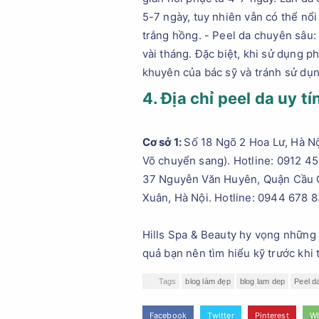
5-7 ngày, tuy nhiên vẫn có thể nổi
trắng hồng. - Peel da chuyên sâu: 
vài tháng. Đặc biệt, khi sử dụng p
khuyên của bác sỹ và tránh sử dụ
4. Địa chỉ peel da uy t
Cơ sở 1:
Số 18 Ngõ 2 Hoa Lư, Hà N
Võ chuyển sang). Hotline: 0912 4
37 Nguyễn Văn Huyên, Quận Cầu G
Xuân, Hà Nội. Hotline: 0944 678 
Hills Spa & Beauty hy vọng những 
quả bạn nên tìm hiểu kỹ trước khi 
Tags
blog làm đẹp
blog lam dep
Peel d
Facebook
Twitter
Pinterest
W