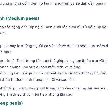
 dụng những đốm đen nó tàn nhang trên da sẽ dần dần biến mấ
nh (
Medium peels)
ó tác động đến lớp hạ bì, bên dưới lớp biểu bì. Từ đó giúp để 
ược.
pháp này là những người có vấn đề về da như sẹo mụn,
nám 
nh như:
ện sắc tố: Peel trung bình có thể giúp làm giảm thiểu các vết 
 nhăn những khu vực quanh mắt, trán và miệng.
ộ trung bình sẽ giúp cho các vết sẹo hoặc tổn thương từ mụn 
điều trị được tình trạng sẹo lồi và sẹo lõm.
nhất thì phương pháp peel trung bình cần được lập lại sau vài
để giảm thiểu thực hiện tiếp những lần sau.
eep peels)