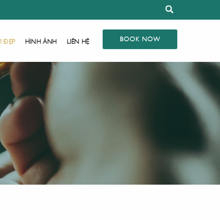
BOOK NOW
M ĐẸP
HÌNH ẢNH
LIÊN HỆ