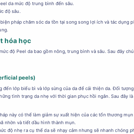
peel da mức độ trung bình đến sâu.
c độ sâu.
 biện pháp chăm sóc da tồn tại song song lợi ích và tác dụng p
ụng.
ặt hóa học
 mức độ Peel da bao gồm nông, trung bình và sâu. Sau đây chún
rficial peels
)
 đến lớp biểu bì và lớp sừng của da để cải thiện da. Đối tượ
 những tình trạng da nhẹ với thời gian phục hồi ngắn. Sau đây
háp này có thể làm giảm sự xuất hiện của các tổn thương mụn 
ã nhờn và tiết dầu hình thành mụn.
mức độ nhẹ ra cụ thể da sẽ nhạy cảm nhưng sẽ nhanh chóng ph