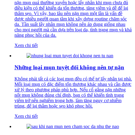
nặn mụn quá thường xuyên hoặc lấy nhân khi mụn chưa đủ
điều kiện có thể khiến da tổn thương, tăng viêm và dễ để lại
thâm sẹo. Vì vậy, bao lâu nên nặn mụn một lần là vấn đề
được nhiều người quan tâm khi xây dựng routine chăm sóc
da. Tần suất lấy nhân mụn không nên áp dụng giống nhau
cho mọi người mà cần dựa trên loại da, tình trạng mụn và khả
năng phục hồi của da.
Xem chi tiết
Những loại mụn tuyệt đối không nên tự nặn
Không phải tất cả các loại mụn đều có thể tự lấy nhân tại nhà.
Mỗi loại mụn có đặc điểm tổn thương khác nhau và cần được
xử lý theo phương pháp phù hợp. Nếu cố gắng nặn những
nốt mụn không đúng chỉ định, bạn có thể khiến tình trạng
viêm trở nên nghiêm trọng hơn, làm tăng nguy cơ nhiễm
trùng, để lại thâm hoặc sẹo khó phục hồi.
Xem chi tiết