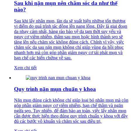
Sau khi nặn mụn nên chăm sóc da như thế
nào?
Sau khi lấy nhân mụn, làn da sẽ xuất hiện những tổn thương
vi điểm do quá trình tác động lên nang lông. Đây là giai đoạn
da nhạy cảm nhất, hàng rào bảo vệ da tạm thời suy yếu và
nguy cơ viêm nhiễm, thâm sau mụn hoặc hình thành sẹo sẽ
tăng lên nếu chăm sóc không đúng cách. Chính vì vậy, việc
chăm sóc da sau nặn mụn không chỉ giúp vùng da hồi phục
nhanh hơn mà còn góp phần giảm nguy cơ tái phát mụn và
hạn chế các biến chứng về sau.
Xem chi tiết
Quy trình nặn mụn chuẩn y khoa
Nặn mụn đúng cách không chỉ giúp loại bỏ nhân mụn mà còn
góp phần giảm nguy cơ viêm nhiễm, hạn chế thâm và ngăn
ngừa sẹo. Tuy nhiên, để đảm bảo an toàn, việc lấy nhân mụn
cần được thực hiện theo đúng quy trình chuẩn y khoa với đầy
đủ các bước vô khuẩn và chăm sóc sau điều trị.