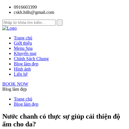
0916603399
cskh.hills@gmail.com
Trang chủ
Giới thiệu
Menu Spa
Khuyến mại
Chính Sách Chung
Blog làm đẹp
Hình ảnh
Liên hệ
BOOK NOW
Blog làm đẹp
Trang chủ
Blog làm đẹp
Nước chanh có thực sự giúp cải thiện độ
ẩm cho da?