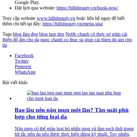
Google Play.
Đặt lịch qua website:
https://hillsbeauty.vn/book-now/
Truy cập website
www.hillsbeauty.vn
hoặc liên hệ ngay để biết
thêm chi tiết tại đây:
https://hillsbeauty.vn/menu-spa/
Tags
blog làm đẹp
blog lam dep
Nước chanh có thực sự giúp cải
thiện độ ẩm cho da
nuoc chanh co thuc su giup cai thien do am cho
da
Facebook
Twitter
Pinterest
WhatsApp
Bài viết khác
Bao lâu nên nặn mụn một lần? Tần suất phù
hợp cho từng loại da
Nặn mụn có thể giúp loại bỏ nhân mụn và làm sạch tình trạng
bít tắc trên da nếu được thực hiện đúng kỹ thuật. Tuy nhiên,