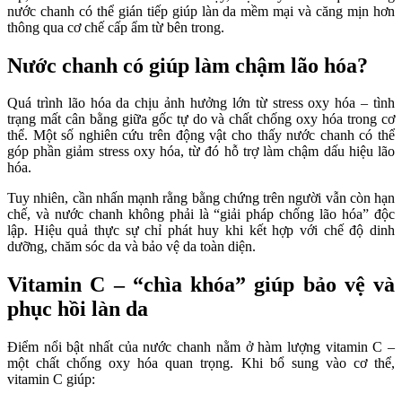
nước chanh có thể gián tiếp giúp làn da mềm mại và căng mịn hơn
thông qua cơ chế cấp ẩm từ bên trong.
Nước chanh có giúp làm chậm lão hóa?
Quá trình lão hóa da chịu ảnh hưởng lớn từ stress oxy hóa – tình
trạng mất cân bằng giữa gốc tự do và chất chống oxy hóa trong cơ
thể. Một số nghiên cứu trên động vật cho thấy nước chanh có thể
góp phần giảm stress oxy hóa, từ đó hỗ trợ làm chậm dấu hiệu lão
hóa.
Tuy nhiên, cần nhấn mạnh rằng bằng chứng trên người vẫn còn hạn
chế, và nước chanh không phải là “giải pháp chống lão hóa” độc
lập. Hiệu quả thực sự chỉ phát huy khi kết hợp với chế độ dinh
dưỡng, chăm sóc da và bảo vệ da toàn diện.
Vitamin C – “chìa khóa” giúp bảo vệ và
phục hồi làn da
Điểm nổi bật nhất của nước chanh nằm ở hàm lượng vitamin C –
một chất chống oxy hóa quan trọng. Khi bổ sung vào cơ thể,
vitamin C giúp: