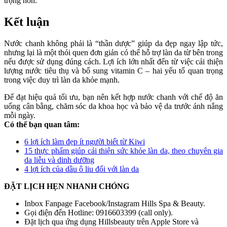
trọng hơn.
Kết luận
Nước chanh không phải là “thần dược” giúp da đẹp ngay lập tức,
nhưng lại là một thói quen đơn giản có thể hỗ trợ làn da từ bên trong
nếu được sử dụng đúng cách. Lợi ích lớn nhất đến từ việc cải thiện
lượng nước tiêu thụ và bổ sung vitamin C – hai yếu tố quan trọng
trong việc duy trì làn da khỏe mạnh.
Để đạt hiệu quả tối ưu, bạn nên kết hợp nước chanh với chế độ ăn
uống cân bằng, chăm sóc da khoa học và bảo vệ da trước ánh nắng
mỗi ngày.
Có thể bạn quan tâm:
6 lợi ích làm đẹp ít người biết từ Kiwi
15 thực phẩm giúp cải thiện sức khỏe làn da, theo chuyên gia
da liễu và dinh dưỡng
4 lợi ích của dầu ô liu đối với làn da
ĐẶT LỊCH HẸN NHANH CHÓNG
Inbox Fanpage Facebook/Instagram Hills Spa & Beauty.
Gọi điện đến Hotline: 0916603399 (call only).
Đặt lịch qua ứng dụng Hillsbeauty trên Apple Store và