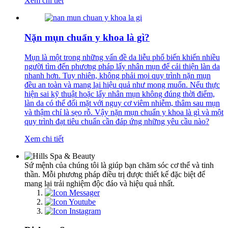
Xem chi tiết
Nặn mụn chuẩn y khoa là gì?
Mụn là một trong những vấn đề da liễu phổ biến khiến nhiều
người tìm đến phương pháp lấy nhân mụn để cải thiện làn da
nhanh hơn. Tuy nhiên, không phải mọi quy trình nặn mụn
đều an toàn và mang lại hiệu quả như mong muốn. Nếu thực
hiện sai kỹ thuật hoặc lấy nhân mụn không đúng thời điểm,
làn da có thể đối mặt với nguy cơ viêm nhiễm, thâm sau mụn
và thậm chí là sẹo rỗ. Vậy nặn mụn chuẩn y khoa là gì và một
quy trình đạt tiêu chuẩn cần đáp ứng những yêu cầu nào?
Xem chi tiết
Sứ mệnh của chúng tôi là giúp bạn chăm sóc cơ thể và tinh
thần. Mỗi phương pháp điều trị được thiết kế đặc biệt để
mang lại trải nghiệm độc đáo và hiệu quả nhất.