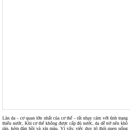
Làn da - cơ quan lớn nhất của cơ thể - rất nhạy cảm với tình trạng
thiếu nước. Khi cơ thể không được cấp đủ nước, da dễ trở nên khô
ráp, kém đàn hồi và xỉn màu. Vì vậy, việc duy trì thói quen uống