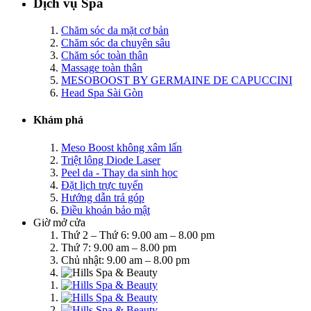
Dịch vụ Spa
Chăm sóc da mặt cơ bản
Chăm sóc da chuyên sâu
Chăm sóc toàn thân
Massage toàn thân
MESOBOOST BY GERMAINE DE CAPUCCINI
Head Spa Sài Gòn
Khám phá
Meso Boost không xâm lấn
Triệt lông Diode Laser
Peel da - Thay da sinh học
Đặt lịch trực tuyến
Hướng dẫn trả góp
Điều khoản bảo mật
Giờ mở cửa
Thứ 2 – Thứ 6: 9.00 am – 8.00 pm
Thứ 7: 9.00 am – 8.00 pm
Chủ nhật: 9.00 am – 8.00 pm