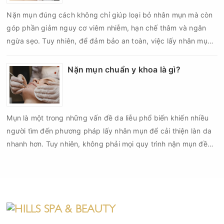
biến chứng về sau.
Nặn mụn đúng cách không chỉ giúp loại bỏ nhân mụn mà còn
góp phần giảm nguy cơ viêm nhiễm, hạn chế thâm và ngăn
ngừa sẹo. Tuy nhiên, để đảm bảo an toàn, việc lấy nhân mụn
cần được thực hiện theo đúng quy trình chuẩn y khoa với đầy
đủ các bước vô khuẩn và chăm sóc sau điều trị.
Nặn mụn chuẩn y khoa là gì?
Mụn là một trong những vấn đề da liễu phổ biến khiến nhiều
người tìm đến phương pháp lấy nhân mụn để cải thiện làn da
nhanh hơn. Tuy nhiên, không phải mọi quy trình nặn mụn đều
an toàn và mang lại hiệu quả như mong muốn. Nếu thực hiện
sai kỹ thuật hoặc lấy nhân mụn không đúng thời điểm, làn da
có thể đối mặt với nguy cơ viêm nhiễm, thâm sau mụn và thậm
chí là sẹo rỗ. Vậy nặn mụn chuẩn y khoa là gì và một quy trình
đạt tiêu chuẩn cần đáp ứng những yêu cầu nào?