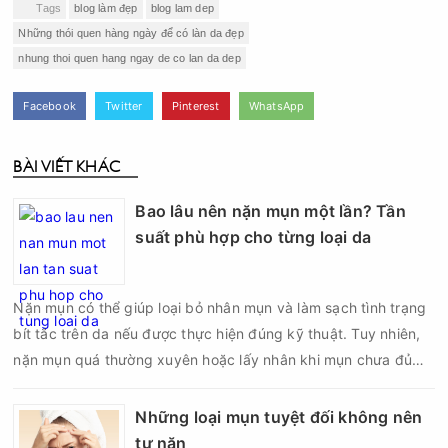
Tags
blog làm đẹp
blog lam dep
Những thói quen hàng ngày để có làn da đẹp
nhung thoi quen hang ngay de co lan da dep
Facebook
Twitter
Pinterest
WhatsApp
BÀI VIẾT KHÁC
Bao lâu nên nặn mụn một lần? Tần
suất phù hợp cho từng loại da
Nặn mụn có thể giúp loại bỏ nhân mụn và làm sạch tình trạng
bít tắc trên da nếu được thực hiện đúng kỹ thuật. Tuy nhiên,
nặn mụn quá thường xuyên hoặc lấy nhân khi mụn chưa đủ
điều kiện có thể khiến da tổn thương, tăng viêm và dễ để lại
thâm sẹo. Vì vậy, bao lâu nên nặn mụn một lần là vấn đề được
Những loại mụn tuyệt đối không nên
nhiều người quan tâm khi xây dựng routine chăm sóc da. Tần
tự nặn