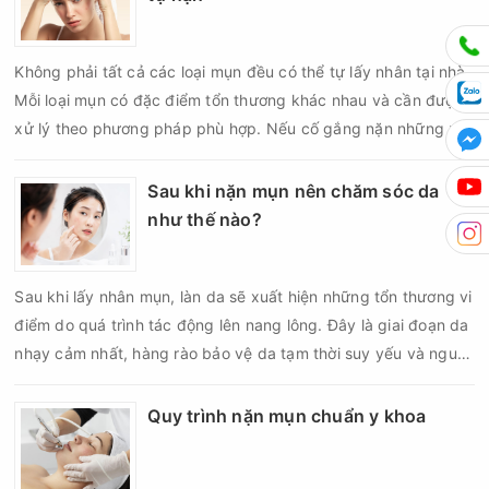
suất lấy nhân mụn không nên áp dụng giống nhau cho mọi
người mà cần dựa trên loại da, tình trạng mụn và khả năng
Không phải tất cả các loại mụn đều có thể tự lấy nhân tại nhà.
phục hồi của da.
Mỗi loại mụn có đặc điểm tổn thương khác nhau và cần được
xử lý theo phương pháp phù hợp. Nếu cố gắng nặn những nốt
mụn không đúng chỉ định, bạn có thể khiến tình trạng viêm trở
nên nghiêm trọng hơn, làm tăng nguy cơ nhiễm trùng, để lại
Sau khi nặn mụn nên chăm sóc da
thâm hoặc sẹo khó phục hồi.
như thế nào?
Sau khi lấy nhân mụn, làn da sẽ xuất hiện những tổn thương vi
điểm do quá trình tác động lên nang lông. Đây là giai đoạn da
nhạy cảm nhất, hàng rào bảo vệ da tạm thời suy yếu và nguy
cơ viêm nhiễm, thâm sau mụn hoặc hình thành sẹo sẽ tăng lên
nếu chăm sóc không đúng cách. Chính vì vậy, việc chăm sóc
Quy trình nặn mụn chuẩn y khoa
da sau nặn mụn không chỉ giúp vùng da hồi phục nhanh hơn
mà còn góp phần giảm nguy cơ tái phát mụn và hạn chế các