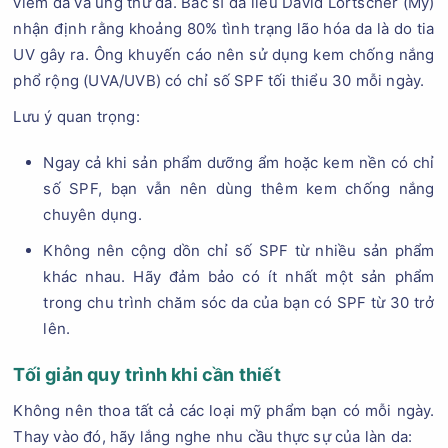
viêm da và ung thư da. Bác sĩ da liễu David Lortscher (Mỹ)
nhận định rằng khoảng 80% tình trạng lão hóa da là do tia
UV gây ra. Ông khuyến cáo nên sử dụng kem chống nắng
phổ rộng (UVA/UVB) có chỉ số SPF tối thiểu 30 mỗi ngày.
Lưu ý quan trọng:
Ngay cả khi sản phẩm dưỡng ẩm hoặc kem nền có chỉ
số SPF, bạn vẫn nên dùng thêm kem chống nắng
chuyên dụng.
Không nên cộng dồn chỉ số SPF từ nhiều sản phẩm
khác nhau. Hãy đảm bảo có ít nhất một sản phẩm
trong chu trình chăm sóc da của bạn có SPF từ 30 trở
lên.
Tối giản quy trình khi cần thiết
Không nên thoa tất cả các loại mỹ phẩm bạn có mỗi ngày.
Thay vào đó, hãy lắng nghe nhu cầu thực sự của làn da: