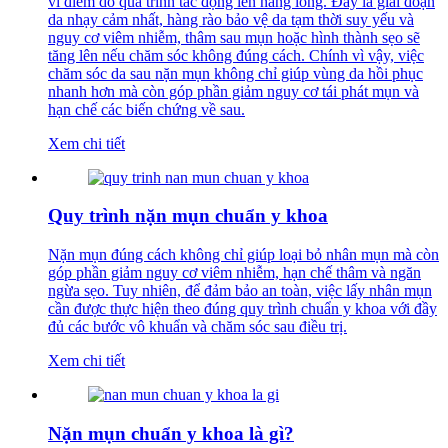
vi điểm do quá trình tác động lên nang lông. Đây là giai đoạn
da nhạy cảm nhất, hàng rào bảo vệ da tạm thời suy yếu và
nguy cơ viêm nhiễm, thâm sau mụn hoặc hình thành sẹo sẽ
tăng lên nếu chăm sóc không đúng cách. Chính vì vậy, việc
chăm sóc da sau nặn mụn không chỉ giúp vùng da hồi phục
nhanh hơn mà còn góp phần giảm nguy cơ tái phát mụn và
hạn chế các biến chứng về sau.
Xem chi tiết
Quy trình nặn mụn chuẩn y khoa
Nặn mụn đúng cách không chỉ giúp loại bỏ nhân mụn mà còn
góp phần giảm nguy cơ viêm nhiễm, hạn chế thâm và ngăn
ngừa sẹo. Tuy nhiên, để đảm bảo an toàn, việc lấy nhân mụn
cần được thực hiện theo đúng quy trình chuẩn y khoa với đầy
đủ các bước vô khuẩn và chăm sóc sau điều trị.
Xem chi tiết
Nặn mụn chuẩn y khoa là gì?