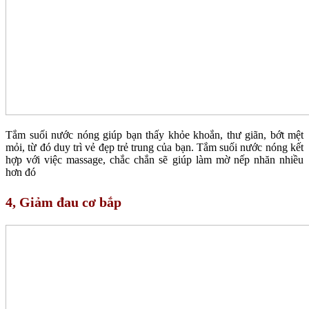
Tắm suối nước nóng giúp bạn thấy khỏe khoắn, thư giãn, bớt mệt
mỏi, từ đó duy trì vẻ đẹp trẻ trung của bạn. Tắm suối nước nóng kết
hợp với việc massage, chắc chắn sẽ giúp làm mờ nếp nhăn nhiều
hơn đó
4, Giảm đau cơ bắp