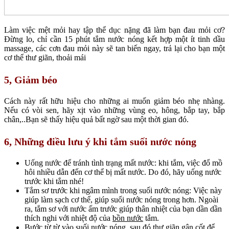
Làm việc mệt mỏi hay tập thể dục nặng đã làm bạn đau mỏi cơ?
Đừng lo, chỉ cần 15 phút tắm nước nóng kết hợp một ít tinh dầu
massage, các cơn đau mỏi này sẽ tan biến ngay, trả lại cho bạn một
cơ thể thư giãn, thoải mái
5, Giảm béo
Cách này rất hữu hiệu cho những ai muốn giảm béo nhẹ nhàng.
Nếu có vòi sen, hãy xịt vào những vùng eo, hông, bắp tay, bắp
chân,..Bạn sẽ thấy hiệu quả bất ngờ sau một thời gian đó.
6, Những điều lưu ý khi tắm suối nước nóng
Uống nước để tránh tình trạng mất nước: khi tắm, việc đổ mồ
hôi nhiều dẫn đến cơ thể bị mất nước. Do đó, hãy uống nước
trước khi tắm nhé!
Tắm sơ trước khi ngâm mình trong suối nước nóng: Việc này
giúp làm sạch cơ thể, giúp suối nước nóng trong hơn. Ngoài
ra, tắm sơ với nước ấm trước giúp thân nhiệt của bạn dần dần
thích nghi với nhiệt độ của
bồn nước
tắm.
Bước từ từ vào suối nước nóng, sau đó thư giãn gân cốt để