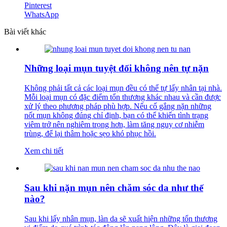
Pinterest
WhatsApp
Bài viết khác
Những loại mụn tuyệt đối không nên tự nặn
Không phải tất cả các loại mụn đều có thể tự lấy nhân tại nhà.
Mỗi loại mụn có đặc điểm tổn thương khác nhau và cần được
xử lý theo phương pháp phù hợp. Nếu cố gắng nặn những
nốt mụn không đúng chỉ định, bạn có thể khiến tình trạng
viêm trở nên nghiêm trọng hơn, làm tăng nguy cơ nhiễm
trùng, để lại thâm hoặc sẹo khó phục hồi.
Xem chi tiết
Sau khi nặn mụn nên chăm sóc da như thế
nào?
Sau khi lấy nhân mụn, làn da sẽ xuất hiện những tổn thương