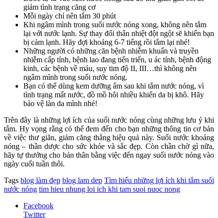
giảm tình trạng căng cơ
Mỗi ngày chỉ nên tắm 30 phút
Khi ngâm mình trong suối nước nóng xong, không nên tắm
lại với nước lạnh. Sự thay đổi thân nhiệt đột ngột sẽ khiến bạn
bị cảm lạnh. Hãy đợi khoảng 6-7 tiếng rồi tắm lại nhé!
Những người có những căn bệnh nhiễm khuẩn và truyền
nhiễm cấp tính, bệnh lao đang tiến triển, u ác tính, bệnh động
kinh, các bệnh về máu, suy tim độ II, III…thì không nên
ngâm mình trong suối nước nóng.
Bạn có thể dùng kem dưỡng ẩm sau khi tắm nước nóng, vì
tình trạng mất nước, đồ mồ hôi nhiều khiến da bị khô. Hãy
bảo vệ làn da mình nhé!
Trên đây là những lợi ích của suối nước nóng cùng những lưu ý khi
tắm. Hy vọng rằng có thể đem đến cho bạn những thông tin cơ bản
về việc thư giãn, giảm căng thẳng hiệu quả này. Suối nước khoáng
nóng – thần dược cho sức khỏe và sắc đẹp. Còn chần chờ gì nữa,
hãy tự thưởng cho bản thân bằng việc đến ngay suối nước nóng vào
ngày cuối tuần thôi.
Tags
blog làm đẹp
blog lam dep
Tìm hiểu những lợi ích khi tắm suối
nước nóng
tim hieu nhung loi ich khi tam suoi nuoc nong
Facebook
Twitter