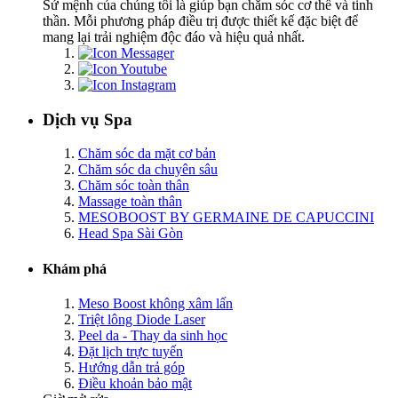
Sứ mệnh của chúng tôi là giúp bạn chăm sóc cơ thể và tinh
thần. Mỗi phương pháp điều trị được thiết kế đặc biệt để
mang lại trải nghiệm độc đáo và hiệu quả nhất.
Dịch vụ Spa
Chăm sóc da mặt cơ bản
Chăm sóc da chuyên sâu
Chăm sóc toàn thân
Massage toàn thân
MESOBOOST BY GERMAINE DE CAPUCCINI
Head Spa Sài Gòn
Khám phá
Meso Boost không xâm lấn
Triệt lông Diode Laser
Peel da - Thay da sinh học
Đặt lịch trực tuyến
Hướng dẫn trả góp
Điều khoản bảo mật