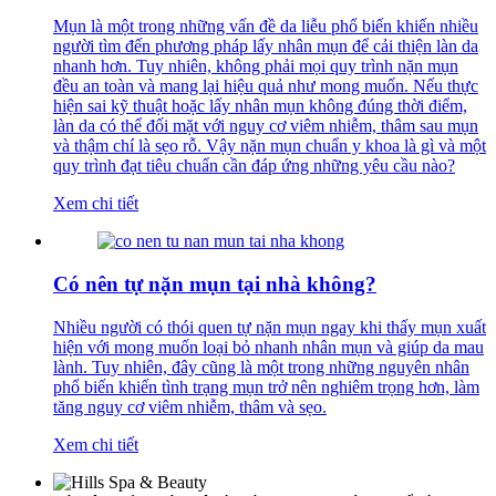
Mụn là một trong những vấn đề da liễu phổ biến khiến nhiều
người tìm đến phương pháp lấy nhân mụn để cải thiện làn da
nhanh hơn. Tuy nhiên, không phải mọi quy trình nặn mụn
đều an toàn và mang lại hiệu quả như mong muốn. Nếu thực
hiện sai kỹ thuật hoặc lấy nhân mụn không đúng thời điểm,
làn da có thể đối mặt với nguy cơ viêm nhiễm, thâm sau mụn
và thậm chí là sẹo rỗ. Vậy nặn mụn chuẩn y khoa là gì và một
quy trình đạt tiêu chuẩn cần đáp ứng những yêu cầu nào?
Xem chi tiết
Có nên tự nặn mụn tại nhà không?
Nhiều người có thói quen tự nặn mụn ngay khi thấy mụn xuất
hiện với mong muốn loại bỏ nhanh nhân mụn và giúp da mau
lành. Tuy nhiên, đây cũng là một trong những nguyên nhân
phổ biến khiến tình trạng mụn trở nên nghiêm trọng hơn, làm
tăng nguy cơ viêm nhiễm, thâm và sẹo.
Xem chi tiết