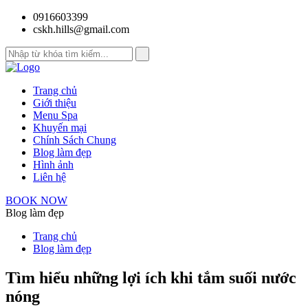
0916603399
cskh.hills@gmail.com
Trang chủ
Giới thiệu
Menu Spa
Khuyến mại
Chính Sách Chung
Blog làm đẹp
Hình ảnh
Liên hệ
BOOK NOW
Blog làm đẹp
Trang chủ
Blog làm đẹp
Tìm hiểu những lợi ích khi tắm suối nước
nóng