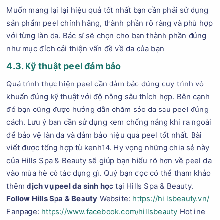
Muốn mang lại lại hiệu quả tốt nhất bạn cần phải sử dụng
sản phẩm peel chính hãng, thành phần rõ ràng và phù hợp
với từng làn da. Bác sĩ sẽ chọn cho bạn thành phần đúng
như mục đích cải thiện vấn đề về da của bạn.
4.3. Kỹ thuật peel đảm bảo
Quá trình thực hiện peel cần đảm bảo đúng quy trình vô
khuẩn đúng kỹ thuật với độ nông sâu thích hợp. Bên cạnh
đó bạn cũng được hướng dẫn chăm sóc da sau peel đúng
cách. Lưu ý bạn cần sử dụng kem chống nắng khi ra ngoài
để bảo vệ làn da và đảm bảo hiệu quả peel tốt nhất. Bài
viết được tổng hợp từ kenh14. Hy vọng những chia sẻ này
của Hills Spa & Beauty sẽ giúp bạn hiểu rõ hơn về peel da
vào mùa hè có tác dụng gì. Quý bạn đọc có thể tham khảo
thêm
dịch vụ peel da sinh học
tại Hills Spa & Beauty.
Follow Hills Spa & Beauty
Website:
https://hillsbeauty.vn/
Fanpage:
https://www.facebook.com/hillsbeauty
Hotline