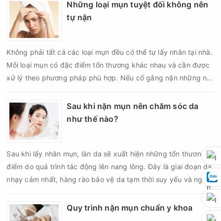
thâm sẹo. Vì vậy, bao lâu nên nặn mụn một lần là vấn đề được
Những loại mụn tuyệt đối không nên
nhiều người quan tâm khi xây dựng routine chăm sóc da. Tần
tự nặn
suất lấy nhân mụn không nên áp dụng giống nhau cho mọi
người mà cần dựa trên loại da, tình trạng mụn và khả năng
Không phải tất cả các loại mụn đều có thể tự lấy nhân tại nhà.
phục hồi của da.
Mỗi loại mụn có đặc điểm tổn thương khác nhau và cần được
xử lý theo phương pháp phù hợp. Nếu cố gắng nặn những nốt
mụn không đúng chỉ định, bạn có thể khiến tình trạng viêm trở
nên nghiêm trọng hơn, làm tăng nguy cơ nhiễm trùng, để lại
Sau khi nặn mụn nên chăm sóc da
thâm hoặc sẹo khó phục hồi.
như thế nào?
Sau khi lấy nhân mụn, làn da sẽ xuất hiện những tổn thương vi
điểm do quá trình tác động lên nang lông. Đây là giai đoạn da
nhạy cảm nhất, hàng rào bảo vệ da tạm thời suy yếu và nguy
cơ viêm nhiễm, thâm sau mụn hoặc hình thành sẹo sẽ tăng lên
nếu chăm sóc không đúng cách. Chính vì vậy, việc chăm sóc
Quy trình nặn mụn chuẩn y khoa
da sau nặn mụn không chỉ giúp vùng da hồi phục nhanh hơn