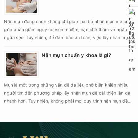
mà còn góp phần giảm nguy cơ tái phát mụn và hạn chế các
biến chứng về sau.
Nặn mụn đúng cách không chỉ giúp loại bỏ nhân mụn mà còn
góp phần giảm nguy cơ viêm nhiễm, hạn chế thâm và ngăn
ngừa sẹo. Tuy nhiên, để đảm bảo an toàn, việc lấy nhân mụn
cần được thực hiện theo đúng quy trình chuẩn y khoa với đầy
đủ các bước vô khuẩn và chăm sóc sau điều trị.
Nặn mụn chuẩn y khoa là gì?
Mụn là một trong những vấn đề da liễu phổ biến khiến nhiều
người tìm đến phương pháp lấy nhân mụn để cải thiện làn da
nhanh hơn. Tuy nhiên, không phải mọi quy trình nặn mụn đều
an toàn và mang lại hiệu quả như mong muốn. Nếu thực hiện
sai kỹ thuật hoặc lấy nhân mụn không đúng thời điểm, làn da
có thể đối mặt với nguy cơ viêm nhiễm, thâm sau mụn và thậm
chí là sẹo rỗ. Vậy nặn mụn chuẩn y khoa là gì và một quy trình