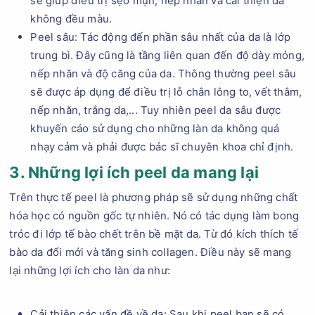
sẽ giúp điều trị sẹo mụn, nếp nhăn và cải thiện da
không đều màu.
Peel sâu: Tác động đến phần sâu nhất của da là lớp
trung bì. Đây cũng là tầng liên quan đến độ dày mỏng,
nếp nhăn và độ căng của da. Thông thường peel sâu
sẽ được áp dụng để điều trị lỗ chân lông to, vết thâm,
nếp nhăn, trắng da,... Tuy nhiên peel da sâu được
khuyến cáo sử dụng cho những làn da không quá
nhạy cảm và phải được bác sĩ chuyên khoa chỉ định.
3. Những lợi ích peel da mang lại
Trên thực tế peel là phương pháp sẽ sử dụng những chất
hóa học có nguồn gốc tự nhiên. Nó có tác dụng làm bong
tróc đi lớp tế bào chết trên bề mặt da. Từ đó kích thích tế
bào da đổi mới và tăng sinh collagen. Điều này sẽ mang
lại những lợi ích cho làn da như:
Cải thiện các vấn đề về da: Sau khi peel bạn sẽ có