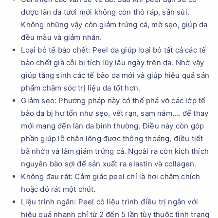
được làn da tươi mới không còn thô ráp, sần sùi.
Không những vậy còn giảm trứng cá, mờ sẹo, giúp da
đều màu và giảm nhăn.
Loại bỏ tế bào chết: Peel da giúp loại bỏ tất cả các tế
bào chết già cỗi bị tích lũy lâu ngày trên da. Nhờ vậy
giúp tăng sinh các tế bào da mới và giúp hiệu quả sản
phẩm chăm sóc trị liệu da tốt hơn.
Giảm sẹo: Phương pháp này có thể phá vỡ các lớp tế
bào da bị hư tổn như sẹo, vết rạn, sạm nám,... để thay
mới mang đến làn da bình thường. Điều này còn góp
phần giúp lỗ chân lông được thông thoáng, điều tiết
bã nhờn và làm giảm trứng cá. Ngoài ra còn kích thích
nguyên bào sợi để sản xuất ra elastin và collagen.
Không đau rát: Cảm giác peel chỉ là hơi châm chích
hoặc đỏ rát một chút.
Liệu trình ngắn: Peel có liệu trình điều trị ngắn với
hiệu quả nhanh chỉ từ 2 đến 5 lần tùy thuộc tình trạng