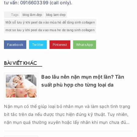
tư vấn: 0916603399 (call only).
Tags
blog làm đẹp
blog lam dep
Một số lưu ý khi peel da vào mùa hè để tăng sinh collagen
mot so luu y khi peel da vao mua he de tang sinh collagen
Facebook
Twitter
Pinterest
WhatsApp
BÀI VIẾT KHÁC
Bao lâu nên nặn mụn một lần? Tần
suất phù hợp cho từng loại da
Nặn mụn có thể giúp loại bỏ nhân mụn và làm sạch tình trạng
bít tắc trên da nếu được thực hiện đúng kỹ thuật. Tuy nhiên,
nặn mụn quá thường xuyên hoặc lấy nhân khi mụn chưa đủ
điều kiện có thể khiến da tổn thương, tăng viêm và dễ để lại