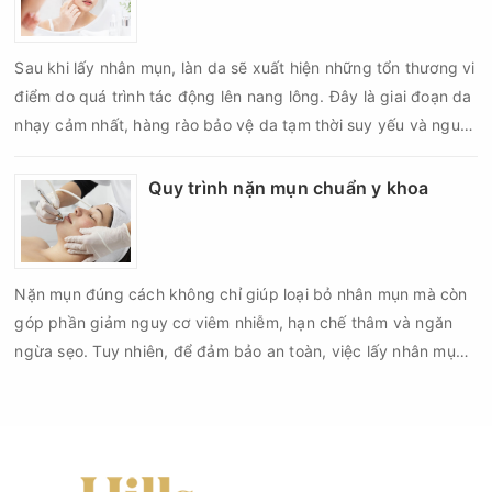
Sau khi lấy nhân mụn, làn da sẽ xuất hiện những tổn thương vi
điểm do quá trình tác động lên nang lông. Đây là giai đoạn da
nhạy cảm nhất, hàng rào bảo vệ da tạm thời suy yếu và nguy
cơ viêm nhiễm, thâm sau mụn hoặc hình thành sẹo sẽ tăng lên
nếu chăm sóc không đúng cách. Chính vì vậy, việc chăm sóc
Quy trình nặn mụn chuẩn y khoa
da sau nặn mụn không chỉ giúp vùng da hồi phục nhanh hơn
mà còn góp phần giảm nguy cơ tái phát mụn và hạn chế các
biến chứng về sau.
Nặn mụn đúng cách không chỉ giúp loại bỏ nhân mụn mà còn
góp phần giảm nguy cơ viêm nhiễm, hạn chế thâm và ngăn
ngừa sẹo. Tuy nhiên, để đảm bảo an toàn, việc lấy nhân mụn
cần được thực hiện theo đúng quy trình chuẩn y khoa với đầy
đủ các bước vô khuẩn và chăm sóc sau điều trị.