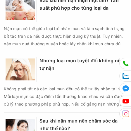
Bao lâu nên nặn mụn một lần? Tần
tay có thể làm tổn thương cấu trúc da thay vì giúp mụn nhanh
suất phù hợp cho từng loại da
lành. Vậy nặn mụn có để lại sẹo không, đâu là nguyên nhân
khiến da bị sẹo sau nặn và làm thế nào để hạn chế biến
Nặn mụn có thể giúp loại bỏ nhân mụn và làm sạch tình trạng
chứng?
bít tắc trên da nếu được thực hiện đúng kỹ thuật. Tuy nhiên,
nặn mụn quá thường xuyên hoặc lấy nhân khi mụn chưa đủ
điều kiện có thể khiến da tổn thương, tăng viêm và dễ để lại
thâm sẹo. Vì vậy, bao lâu nên nặn mụn một lần là vấn đề được
Những loại mụn tuyệt đối không nên
nhiều người quan tâm khi xây dựng routine chăm sóc da. Tần
tự nặn
suất lấy nhân mụn không nên áp dụng giống nhau cho mọi
người mà cần dựa trên loại da, tình trạng mụn và khả năng
Không phải tất cả các loại mụn đều có thể tự lấy nhân tại nhà.
phục hồi của da.
Mỗi loại mụn có đặc điểm tổn thương khác nhau và cần được
xử lý theo phương pháp phù hợp. Nếu cố gắng nặn những nốt
mụn không đúng chỉ định, bạn có thể khiến tình trạng viêm trở
nên nghiêm trọng hơn, làm tăng nguy cơ nhiễm trùng, để lại
Sau khi nặn mụn nên chăm sóc da
thâm hoặc sẹo khó phục hồi.
như thế nào?