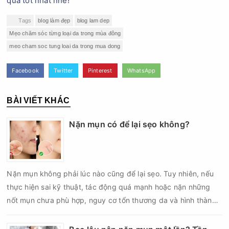
quả tốt nhất nhé!
Tags
blog làm đẹp
blog lam dep
Mẹo chăm sóc từng loại da trong mùa đông
meo cham soc tung loai da trong mua dong
Facebook
Twitter
Pinterest
WhatsApp
BÀI VIẾT KHÁC
Nặn mụn có để lại sẹo không?
Nặn mụn không phải lúc nào cũng để lại sẹo. Tuy nhiên, nếu
thực hiện sai kỹ thuật, tác động quá mạnh hoặc nặn những
nốt mụn chưa phù hợp, nguy cơ tổn thương da và hình thành
sẹo có thể tăng lên đáng kể. Đặc biệt, với mụn viêm, mụn bọc
hoặc mụn nang nằm sâu dưới da, việc cố gắng lấy nhân bằng