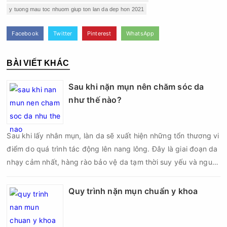
y tuong mau toc nhuom giup ton lan da dep hon 2021
Facebook
Twitter
Pinterest
WhatsApp
BÀI VIẾT KHÁC
Sau khi nặn mụn nên chăm sóc da
như thế nào?
Sau khi lấy nhân mụn, làn da sẽ xuất hiện những tổn thương vi
điểm do quá trình tác động lên nang lông. Đây là giai đoạn da
nhạy cảm nhất, hàng rào bảo vệ da tạm thời suy yếu và nguy
cơ viêm nhiễm, thâm sau mụn hoặc hình thành sẹo sẽ tăng lên
nếu chăm sóc không đúng cách. Chính vì vậy, việc chăm sóc
Quy trình nặn mụn chuẩn y khoa
da sau nặn mụn không chỉ giúp vùng da hồi phục nhanh hơn
mà còn góp phần giảm nguy cơ tái phát mụn và hạn chế các