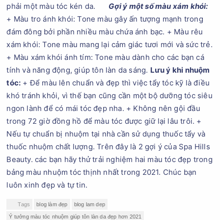
phải một màu tóc kén da.
Gợi ý một số màu xám khói:
+ Màu tro ánh khói: Tone màu gây ấn tượng mạnh trong
đám đông bởi phần nhiều màu chứa ánh bạc. + Màu rêu
xám khói: Tone màu mang lại cảm giác tươi mới và sức trẻ.
+ Màu xám khói ánh tím: Tone màu dành cho các bạn cá
tính và năng động, giúp tôn làn da sáng.
Lưu ý khi nhuộm
tóc:
+ Để màu lên chuẩn và đẹp thì việc tẩy tóc kỹ là điều
khó tránh khỏi, vì thế bạn cũng cần một bộ dưỡng tóc siêu
ngon lành để có mái tóc đẹp nha. + Không nên gội đầu
trong 72 giờ đồng hồ để màu tóc được giữ lại lâu trôi. +
Nếu tự chuẩn bị nhuộm tại nhà cần sử dụng thuốc tẩy và
thuốc nhuộm chất lượng. Trên đây là 2 gợi ý của Spa Hills
Beauty. các bạn hãy thử trải nghiệm hai màu tóc đẹp trong
bảng màu nhuộm tóc thịnh nhất trong 2021. Chúc bạn
luôn xinh đẹp và tự tin.
Tags
blog làm đẹp
blog lam dep
Ý tưởng màu tóc nhuộm giúp tôn làn da đẹp hơn 2021