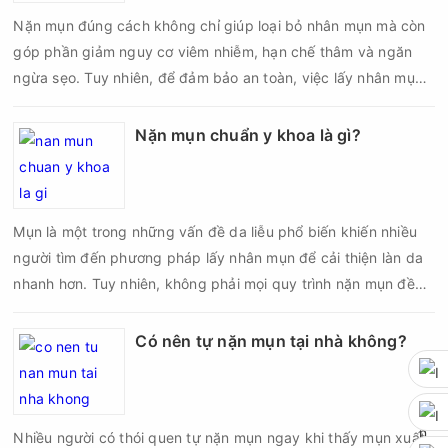
biến chứng về sau.
Nặn mụn đúng cách không chỉ giúp loại bỏ nhân mụn mà còn
góp phần giảm nguy cơ viêm nhiễm, hạn chế thâm và ngăn
ngừa sẹo. Tuy nhiên, để đảm bảo an toàn, việc lấy nhân mụn
cần được thực hiện theo đúng quy trình chuẩn y khoa với đầy
đủ các bước vô khuẩn và chăm sóc sau điều trị.
Nặn mụn chuẩn y khoa là gì?
Mụn là một trong những vấn đề da liễu phổ biến khiến nhiều
người tìm đến phương pháp lấy nhân mụn để cải thiện làn da
nhanh hơn. Tuy nhiên, không phải mọi quy trình nặn mụn đều
an toàn và mang lại hiệu quả như mong muốn. Nếu thực hiện
sai kỹ thuật hoặc lấy nhân mụn không đúng thời điểm, làn da
Có nên tự nặn mụn tại nhà không?
có thể đối mặt với nguy cơ viêm nhiễm, thâm sau mụn và thậm
chí là sẹo rỗ. Vậy nặn mụn chuẩn y khoa là gì và một quy trình
đạt tiêu chuẩn cần đáp ứng những yêu cầu nào?
Nhiều người có thói quen tự nặn mụn ngay khi thấy mụn xuất