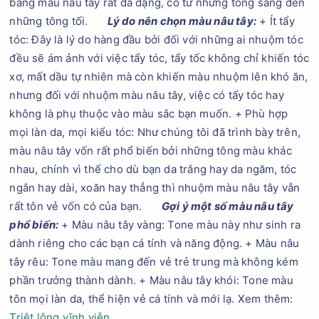
bảng màu nâu tây rất đa dạng, có từ những tông sáng đến
những tông tối.
Lý do nên chọn màu nâu tây:
+ Ít tẩy
tóc: Đây là lý do hàng đầu bởi đối với những ai nhuộm tóc
đều sẽ ám ảnh với việc tẩy tóc, tẩy tốc không chỉ khiến tóc
xơ, mất dầu tự nhiên mà còn khiến màu nhuộm lên khó ăn,
nhưng đối với nhuộm màu nâu tây, việc có tẩy tóc hay
không là phụ thuộc vào màu sắc bạn muốn. + Phù hợp
mọi làn da, mọi kiểu tóc: Như chúng tôi đã trình bày trên,
màu nâu tây vốn rất phổ biến bởi những tông màu khác
nhau, chính vì thế cho dù bạn da trắng hay da ngăm, tóc
ngắn hay dài, xoăn hay thẳng thì nhuộm màu nâu tây vẫn
rất tôn vẻ vốn có của bạn.
Gợi ý một số màu nâu tây
phổ biến:
+ Màu nâu tây vàng: Tone màu này như sinh ra
dành riêng cho các bạn cá tính và năng động. + Màu nâu
tây rêu: Tone màu mang đến vẻ trẻ trung mà không kém
phần trưởng thành dành. + Màu nâu tây khói: Tone màu
tôn mọi làn da, thể hiện vẻ cá tính và mới lạ. Xem thêm:
Triệt lông vĩnh viễn