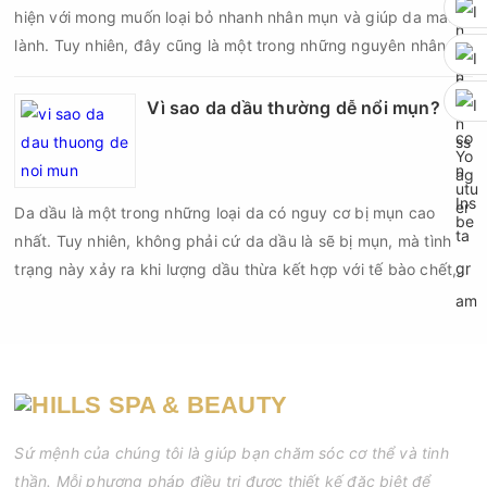
hiện với mong muốn loại bỏ nhanh nhân mụn và giúp da mau
lành. Tuy nhiên, đây cũng là một trong những nguyên nhân
phổ biến khiến tình trạng mụn trở nên nghiêm trọng hơn, làm
tăng nguy cơ viêm nhiễm, thâm và sẹo.
Vì sao da dầu thường dễ nổi mụn?
Da dầu là một trong những loại da có nguy cơ bị mụn cao
nhất. Tuy nhiên, không phải cứ da dầu là sẽ bị mụn, mà tình
trạng này xảy ra khi lượng dầu thừa kết hợp với tế bào chết,
bụi bẩn và vi khuẩn gây bít tắc lỗ chân lông. Nếu không được
chăm sóc đúng cách, các nốt mụn đầu đen, mụn đầu trắng,
mụn viêm hay mụn mủ sẽ xuất hiện ngày càng nhiều.
Sứ mệnh của chúng tôi là giúp bạn chăm sóc cơ thể và tinh
thần. Mỗi phương pháp điều trị được thiết kế đặc biệt để