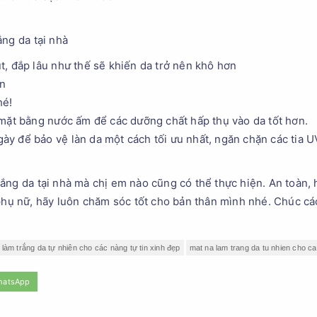
ắng da tại nhà
, đắp lâu như thế sẽ khiến da trở nên khô hơn
ần
hé!
mặt bằng nước ấm để các dưỡng chất hấp thụ vào da tốt hơn.
 để bảo vệ làn da một cách tối ưu nhất, ngăn chặn các tia UV
ng da tại nhà mà chị em nào cũng có thể thực hiện. An toàn, hi
 phụ nữ, hãy luôn chăm sóc tốt cho bản thân mình nhé. Chúc cá
 làm trắng da tự nhiên cho các nàng tự tin xinh đẹp
mat na lam trang da tu nhien cho ca
hatsApp