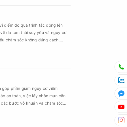
vi điểm do quá trình tác động lên
 vệ da tạm thời suy yếu và nguy cơ
 nếu chăm sóc không đúng cách.
 vùng da hồi phục nhanh hơn mà còn
hứng về sau.
n góp phần giảm nguy cơ viêm
ảo an toàn, việc lấy nhân mụn cần
ủ các bước vô khuẩn và chăm sóc