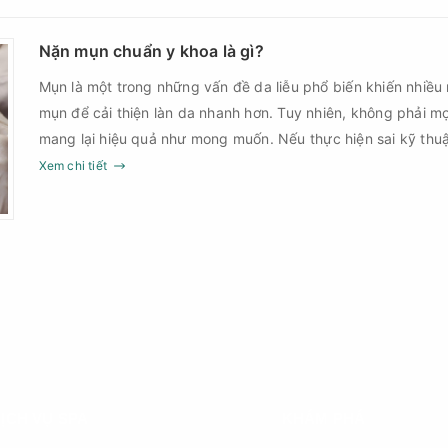
Nặn mụn chuẩn y khoa là gì?
Mụn là một trong những vấn đề da liễu phổ biến khiến nhiều
mụn để cải thiện làn da nhanh hơn. Tuy nhiên, không phải m
mang lại hiệu quả như mong muốn. Nếu thực hiện sai kỹ th
thời điểm, làn da có thể đối mặt với nguy cơ viêm nhiễm, thâ
Xem chi tiết
nặn mụn chuẩn y khoa là gì và một quy trình đạt tiêu chuẩ
ỊCH VỤ SPA
KHÁM PHÁ