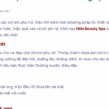
em: 917
 các chị em phụ nữ. Việc tìm kiếm một phương pháp ổn nhất v
n toàn, hiệu quả cao và chi phí rẻ, hôm nay
Hills Beauty Spa
s
o dõi nhé!
anh
 cho vẻ đẹp của chị em phụ nữ. Trong chanh chứa axit citric l
ng cường độ đàn hồi, dưỡng ẩm, kháng viêm, trị mụn cho làn d
ất nếu bạn thực hiện thường xuyên, điều đặn.
mật ong, trộn đều rồi thoa lên da mặt
da mặt với nước
t ong