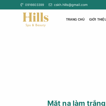
cskh.hills@gmail.com
0916603399
TRANG CHỦ
GIỚI THIỆ
Mặt nạ làm trắng