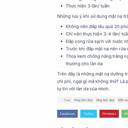
Thực hiện 3 lần/ tuần
Những lưu ý khi sử dụng mặt nạ tr
Không nên đắp lâu quá 20 phút
Chỉ nên thực hiện 3-4 lần/ tu
Đắp xong rửa sạch với nước n
Trước khi đắp mặt nạ nên rửa 
Thoa kem chống nắng hằng ngày
thương cho làn da
Trên đây là những mặt nạ dưỡng trắ
chi phí, ngại gì mà không thử? Là
tự tin với làn da của mình.
Tags
blog làm đẹp
blog lam dep
Mặt nạ
Facebook
Twitter
Pinterest
W