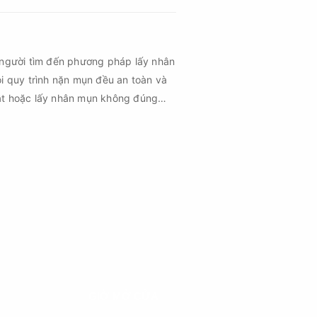
 người tìm đến phương pháp lấy nhân
ọi quy trình nặn mụn đều an toàn và
uật hoặc lấy nhân mụn không đúng
m sau mụn và thậm chí là sẹo rỗ. Vậy
n cần đáp ứng những yêu cầu nào?
GIỜ MỞ CỬA