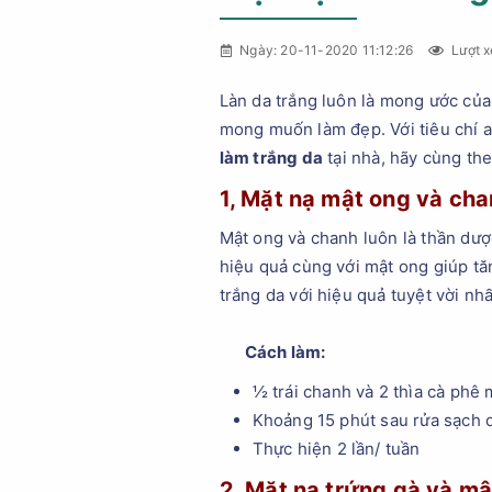
Ngày: 20-11-2020 11:12:26
Lượt x
Làn da trắng luôn là mong ước của
mong muốn làm đẹp. Với tiêu chí a
làm trắng da
tại nhà, hãy cùng the
1, Mặt nạ mật ong và ch
Mật ong và chanh luôn là thần dược
hiệu quả cùng với mật ong giúp tă
trắng da với hiệu quả tuyệt vời nh
Cách làm:
½ trái chanh và 2 thìa cà phê 
Khoảng 15 phút sau rửa sạch 
Thực hiện 2 lần/ tuần
2, Mặt nạ trứng gà và mậ