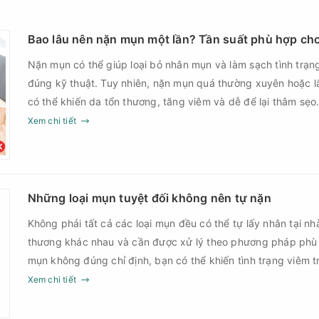
Bao lâu nên nặn mụn một lần? Tần suất phù hợp cho
Nặn mụn có thể giúp loại bỏ nhân mụn và làm sạch tình trạng
đúng kỹ thuật. Tuy nhiên, nặn mụn quá thường xuyên hoặc l
có thể khiến da tổn thương, tăng viêm và dễ để lại thâm sẹo
là vấn đề được nhiều người quan tâm khi xây dựng routine chăm sóc da. Tần s
Xem chi tiết
không nên áp dụng giống nhau cho mọi người mà cần dựa trê
năng phục hồi của da.
Những loại mụn tuyệt đối không nên tự nặn
Không phải tất cả các loại mụn đều có thể tự lấy nhân tại nh
thương khác nhau và cần được xử lý theo phương pháp phù
mụn không đúng chỉ định, bạn có thể khiến tình trạng viêm t
nguy cơ nhiễm trùng, để lại thâm hoặc sẹo khó phục hồi.
Xem chi tiết