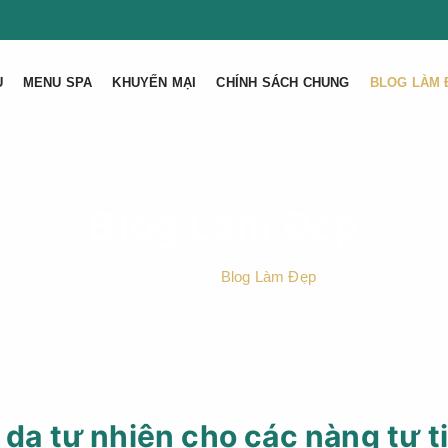
U
MENU SPA
KHUYẾN MẠI
CHÍNH SÁCH CHUNG
BLOG LÀM 
Blog Làm Đẹp
Trang Chủ
Blog Làm Đẹp
 da tự nhiên cho các nàng tự t