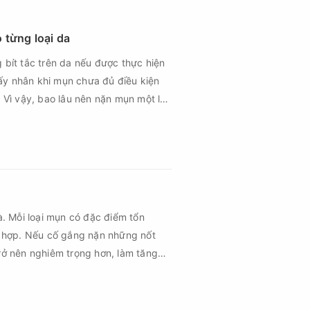
 từng loại da
 bít tắc trên da nếu được thực hiện
ấy nhân khi mụn chưa đủ điều kiện
. Vì vậy, bao lâu nên nặn mụn một lần
uất lấy nhân mụn
n loại da, tình trạng mụn và khả
à. Mỗi loại mụn có đặc điểm tổn
 hợp. Nếu cố gắng nặn những nốt
rở nên nghiêm trọng hơn, làm tăng