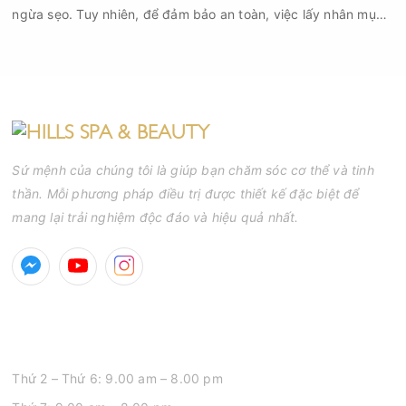
ngừa sẹo. Tuy nhiên, để đảm bảo an toàn, việc lấy nhân mụn
cần được thực hiện theo đúng quy trình chuẩn y khoa với đầy
đủ các bước vô khuẩn và chăm sóc sau điều trị.
Sứ mệnh của chúng tôi là giúp bạn chăm sóc cơ thể và tinh
thần. Mỗi phương pháp điều trị được thiết kế đặc biệt để
mang lại trải nghiệm độc đáo và hiệu quả nhất.
GIỜ MỞ CỬA
Thứ 2 – Thứ 6: 9.00 am – 8.00 pm