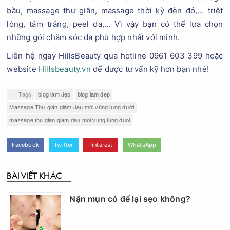
bầu, massage thư giãn, massage thời kỳ đèn đỏ,... triệt
lông, tắm trắng, peel da,... Vì vậy bạn có thể lựa chọn
những gói chăm sóc da phù hợp nhất với mình.
Liên hệ ngay HillsBeauty qua hotline 0961 603 399 hoặc
website
Hillsbeauty.vn
để được tư vấn kỹ hơn bạn nhé!
Tags
blog làm đẹp
blog lam dep
Massage Thư giãn giảm đau mỏi vùng lưng dưới
massage thu gian giam dau moi vung lung duoi
Facebook
Twitter
Pinterest
WhatsApp
BÀI VIẾT KHÁC
Nặn mụn có để lại sẹo không?