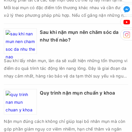
phục hồi của da.
Mỗi loại mụn có đặc điểm tổn thương khác nhau và cần được
xử lý theo phương pháp phù hợp. Nếu cố gắng nặn những nốt
mụn không đúng chỉ định, bạn có thể khiến tình trạng viêm trở
nên nghiêm trọng hơn, làm tăng nguy cơ nhiễm trùng, để lại
Sau khi nặn mụn nên chăm sóc da
thâm hoặc sẹo khó phục hồi.
như thế nào?
Sau khi lấy nhân mụn, làn da sẽ xuất hiện những tổn thương vi
điểm do quá trình tác động lên nang lông. Đây là giai đoạn da
nhạy cảm nhất, hàng rào bảo vệ da tạm thời suy yếu và nguy
cơ viêm nhiễm, thâm sau mụn hoặc hình thành sẹo sẽ tăng lên
nếu chăm sóc không đúng cách. Chính vì vậy, việc chăm sóc
Quy trình nặn mụn chuẩn y khoa
da sau nặn mụn không chỉ giúp vùng da hồi phục nhanh hơn
mà còn góp phần giảm nguy cơ tái phát mụn và hạn chế các
biến chứng về sau.
Nặn mụn đúng cách không chỉ giúp loại bỏ nhân mụn mà còn
góp phần giảm nguy cơ viêm nhiễm, hạn chế thâm và ngăn