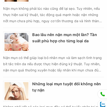
Nặn mụn không phải lúc nào cũng để lại sẹo. Tuy nhiên, nếu
thực hiện sai kỹ thuật, tác động quá mạnh hoặc nặn những
nốt mụn chưa phù hợp, nguy cơ tổn thương da và hình thành
sẹo có thể tăng lên đáng kể. Đặc biệt, với mụn viêm, mụn bọc
hoặc mụn nang nằm sâu dưới da, việc cố gắng lấy nhân bằng
Bao lâu nên nặn mụn một lần? Tần
tay có thể làm tổn thương cấu trúc da thay vì giúp mụn nhanh
suất phù hợp cho từng loại da
lành. Vậy nặn mụn có để lại sẹo không, đâu là nguyên nhân
khiến da bị sẹo sau nặn và làm thế nào để hạn chế biến
Nặn mụn có thể giúp loại bỏ nhân mụn và làm sạch tình trạng
chứng?
bít tắc trên da nếu được thực hiện đúng kỹ thuật. Tuy nhiên,
nặn mụn quá thường xuyên hoặc lấy nhân khi mụn chưa đủ
điều kiện có thể khiến da tổn thương, tăng viêm và dễ để lại
thâm sẹo. Vì vậy, bao lâu nên nặn mụn một lần là vấn đề được
Những loại mụn tuyệt đối không nên
nhiều người quan tâm khi xây dựng routine chăm sóc da. Tần
tự nặn
suất lấy nhân mụn không nên áp dụng giống nhau cho mọi
người mà cần dựa trên loại da, tình trạng mụn và khả năng
Không phải tất cả các loại mụn đều có thể tự lấy nhân tại nhà.