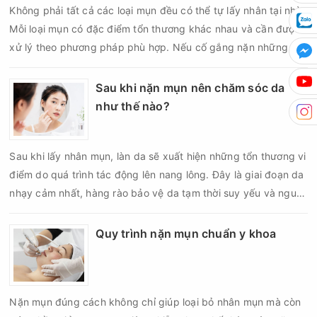
Không phải tất cả các loại mụn đều có thể tự lấy nhân tại nhà.
phục hồi của da.
Mỗi loại mụn có đặc điểm tổn thương khác nhau và cần được
xử lý theo phương pháp phù hợp. Nếu cố gắng nặn những nốt
mụn không đúng chỉ định, bạn có thể khiến tình trạng viêm trở
nên nghiêm trọng hơn, làm tăng nguy cơ nhiễm trùng, để lại
Sau khi nặn mụn nên chăm sóc da
thâm hoặc sẹo khó phục hồi.
như thế nào?
Sau khi lấy nhân mụn, làn da sẽ xuất hiện những tổn thương vi
điểm do quá trình tác động lên nang lông. Đây là giai đoạn da
nhạy cảm nhất, hàng rào bảo vệ da tạm thời suy yếu và nguy
cơ viêm nhiễm, thâm sau mụn hoặc hình thành sẹo sẽ tăng lên
nếu chăm sóc không đúng cách. Chính vì vậy, việc chăm sóc
Quy trình nặn mụn chuẩn y khoa
da sau nặn mụn không chỉ giúp vùng da hồi phục nhanh hơn
mà còn góp phần giảm nguy cơ tái phát mụn và hạn chế các
biến chứng về sau.
Nặn mụn đúng cách không chỉ giúp loại bỏ nhân mụn mà còn