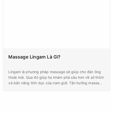
Massage Lingam Là Gì?
Lingam là phương pháp massage sẽ giúp cho đàn ông
thoải mái. Qua đó giúp họ khám phá sâu hơn về sở thích
và bản năng tình dục của nam giới. Tận hưởng massage
lingam giúp cho đàn ông có thể tự bồi dưỡng năng lực
tình dục của mình.