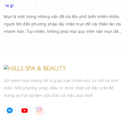
Mụn là một trong những vấn đề da liễu phổ biến khiến nhiều
người tìm đến phương pháp lấy nhân mụn để cải thiện làn da
nhanh hơn. Tuy nhiên, không phải mọi quy trình nặn mụn đều
an toàn và mang lại hiệu quả như mong muốn. Nếu thực hiện
sai kỹ thuật hoặc lấy nhân mụn không đúng thời điểm, làn da
có thể đối mặt với nguy cơ viêm nhiễm, thâm sau mụn và thậm
chí là sẹo rỗ. Vậy nặn mụn chuẩn y khoa là gì và một quy trình
đạt tiêu chuẩn cần đáp ứng những yêu cầu nào?
Sứ mệnh của chúng tôi là giúp bạn chăm sóc cơ thể và tinh
thần. Mỗi phương pháp điều trị được thiết kế đặc biệt để
mang lại trải nghiệm độc đáo và hiệu quả nhất.