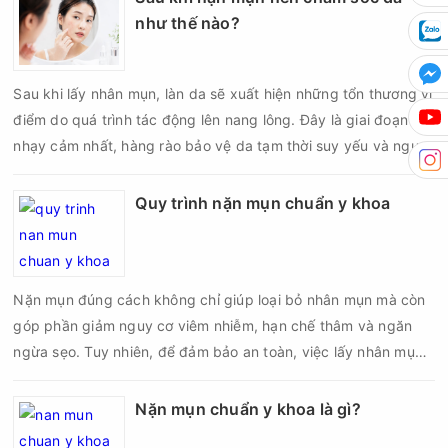
thâm hoặc sẹo khó phục hồi.
như thế nào?
Sau khi lấy nhân mụn, làn da sẽ xuất hiện những tổn thương vi
điểm do quá trình tác động lên nang lông. Đây là giai đoạn da
nhạy cảm nhất, hàng rào bảo vệ da tạm thời suy yếu và nguy
cơ viêm nhiễm, thâm sau mụn hoặc hình thành sẹo sẽ tăng lên
nếu chăm sóc không đúng cách. Chính vì vậy, việc chăm sóc
Quy trình nặn mụn chuẩn y khoa
da sau nặn mụn không chỉ giúp vùng da hồi phục nhanh hơn
mà còn góp phần giảm nguy cơ tái phát mụn và hạn chế các
biến chứng về sau.
Nặn mụn đúng cách không chỉ giúp loại bỏ nhân mụn mà còn
góp phần giảm nguy cơ viêm nhiễm, hạn chế thâm và ngăn
ngừa sẹo. Tuy nhiên, để đảm bảo an toàn, việc lấy nhân mụn
cần được thực hiện theo đúng quy trình chuẩn y khoa với đầy
đủ các bước vô khuẩn và chăm sóc sau điều trị.
Nặn mụn chuẩn y khoa là gì?