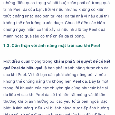
những điều quan trọng và bắt buộc cần phải có trong quá
trình Peel da của bạn. Bởi vì nếu như họ không có kiến
thức chẳng khác nào bạn tự Peel da tại nhà vì hậu quả thì
không thể nào lường trước được. Chưa kể đến các biến
chứng nguy hiểm có thể xảy ra nếu như lỡ tay Peel quá
mạnh hoặc quá sâu có thể khiến da bị bỏng.
1.3. Cẩn thận với ánh nắng mặt trời sau khi Peel
Một điều quan trọng trong
khám phá 5 bí quyết để có kết
quả Peel da hiệu quả
là bạn phải tránh nắng được cho da
sau khi Peel. Vì thế bạn cần phải chống nắng bởi vì nếu
không thể chống nắng thì không nên Peel da. Đây là một
trong lời khuyên của các chuyên gia cũng như các bác sĩ
da liễu vì sau khi Peel da sẽ trở nên rất mỏng và dễ tổn
thương khi bị ảnh hưởng bởi các yếu tố từ bên ngoài đặc
biệt là ánh nắng. nếu khi bị ánh nắng trực tiếp ảnh hưởng
thì ra sẽ trở nên đen sạm hơn so với lúc ban đầu. Đồng