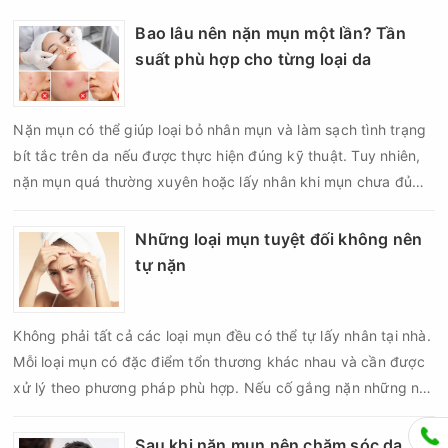
Bao lâu nên nặn mụn một lần? Tần
suất phù hợp cho từng loại da
Nặn mụn có thể giúp loại bỏ nhân mụn và làm sạch tình trạng
bít tắc trên da nếu được thực hiện đúng kỹ thuật. Tuy nhiên,
nặn mụn quá thường xuyên hoặc lấy nhân khi mụn chưa đủ
điều kiện có thể khiến da tổn thương, tăng viêm và dễ để lại
thâm sẹo. Vì vậy, bao lâu nên nặn mụn một lần là vấn đề được
Những loại mụn tuyệt đối không nên
nhiều người quan tâm khi xây dựng routine chăm sóc da. Tần
tự nặn
suất lấy nhân mụn không nên áp dụng giống nhau cho mọi
người mà cần dựa trên loại da, tình trạng mụn và khả năng
Không phải tất cả các loại mụn đều có thể tự lấy nhân tại nhà.
phục hồi của da.
Mỗi loại mụn có đặc điểm tổn thương khác nhau và cần được
xử lý theo phương pháp phù hợp. Nếu cố gắng nặn những nốt
mụn không đúng chỉ định, bạn có thể khiến tình trạng viêm trở
nên nghiêm trọng hơn, làm tăng nguy cơ nhiễm trùng, để lại
Sau khi nặn mụn nên chăm sóc da