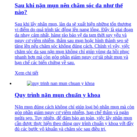
Sau khi nặn mụn nên chăm sóc da như thế
nào?
Sau khi lấy nhân mụn, làn da sẽ xuất hiện những tổn thương
vi điểm do quá trình tác động lên nang lông. Đây là giai đoạn
da nhạy cảm nhất, hàng rào bảo vệ da tạm thời suy yếu và
nguy cơ viêm nhiễm, thâm sau mụn hoặc hình thành sẹo sẽ
tăng lên nếu chăm sóc không đúng cách. Chính vì vậy, việc
chăm sóc da sau nặn mụn không chỉ giúp vùng da hồi phục
nhanh hơn mà còn góp phần giảm nguy cơ tái phát mụn và
hạn chế các biến chứng về sau.
Xem chi tiết
Quy trình nặn mụn chuẩn y khoa
Nặn mụn đúng cách không chỉ giúp loại bỏ nhân mụn mà còn
góp phần giảm nguy cơ viêm nhiễm, hạn chế thâm và ngăn
ngừa sẹo. Tuy nhiên, để đảm bảo an toàn, việc lấy nhân mụn
cần được thực hiện theo đúng quy trình chuẩn y khoa với đầy
đủ các bước vô khuẩn và chăm sóc sau điều trị.