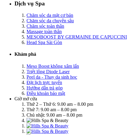
Dịch vụ Spa
Chăm sóc da mặt cơ bản
Chăm sóc da chuyên sâu
Chăm sóc toàn thân
Massage toàn thân
MESOBOOST BY GERMAINE DE CAPUCCINI
Head Spa Sài Gòn
Khám phá
Meso Boost không xâm lấn
Triệt lông Diode Laser
Peel da - Thay da sinh học
Đặt lịch trực tuyến
Hướng dẫn trả góp
Điều khoản bảo mật
Giờ mở cửa
Thứ 2 – Thứ 6: 9.00 am – 8.00 pm
Thứ 7: 9.00 am – 8.00 pm
Chủ nhật: 9.00 am – 8.00 pm