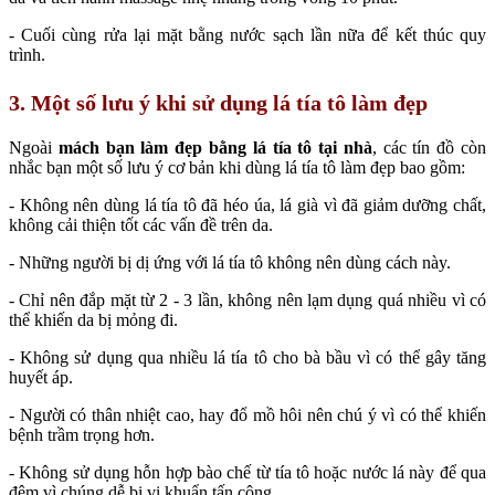
- Cuối cùng rửa lại mặt bằng nước sạch lần nữa để kết thúc quy
trình.
3. Một số lưu ý khi sử dụng lá tía tô làm đẹp
Ngoài
mách bạn làm đẹp bằng lá tía tô tại nhà
, các tín đồ còn
nhắc bạn một số lưu ý cơ bản khi dùng lá tía tô làm đẹp bao gồm:
- Không nên dùng lá tía tô đã héo úa, lá già vì đã giảm dưỡng chất,
không cải thiện tốt các vấn đề trên da.
- Những người bị dị ứng với lá tía tô không nên dùng cách này.
- Chỉ nên đắp mặt từ 2 - 3 lần, không nên lạm dụng quá nhiều vì có
thể khiến da bị mỏng đi.
- Không sử dụng qua nhiều lá tía tô cho bà bầu vì có thể gây tăng
huyết áp.
- Người có thân nhiệt cao, hay đổ mồ hôi nên chú ý vì có thể khiến
bệnh trầm trọng hơn.
- Không sử dụng hỗn hợp bào chế từ tía tô hoặc nước lá này để qua
đêm vì chúng dễ bị vi khuẩn tấn công.