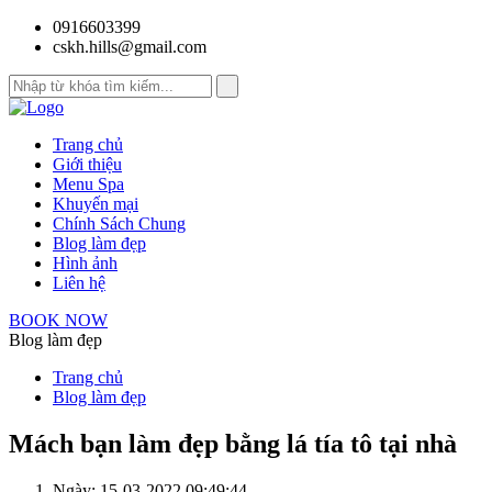
0916603399
cskh.hills@gmail.com
Trang chủ
Giới thiệu
Menu Spa
Khuyến mại
Chính Sách Chung
Blog làm đẹp
Hình ảnh
Liên hệ
BOOK NOW
Blog làm đẹp
Trang chủ
Blog làm đẹp
Mách bạn làm đẹp bằng lá tía tô tại nhà
Ngày: 15-03-2022 09:49:44