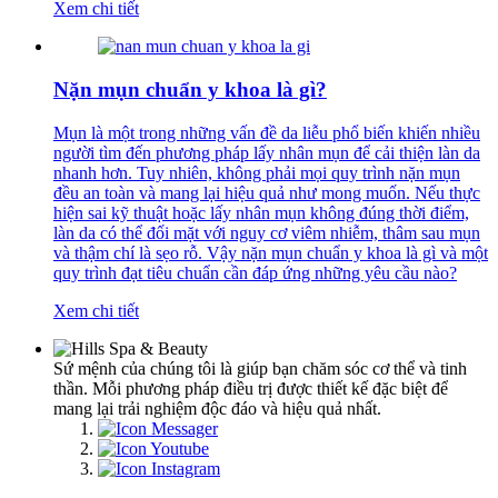
Xem chi tiết
Nặn mụn chuẩn y khoa là gì?
Mụn là một trong những vấn đề da liễu phổ biến khiến nhiều
người tìm đến phương pháp lấy nhân mụn để cải thiện làn da
nhanh hơn. Tuy nhiên, không phải mọi quy trình nặn mụn
đều an toàn và mang lại hiệu quả như mong muốn. Nếu thực
hiện sai kỹ thuật hoặc lấy nhân mụn không đúng thời điểm,
làn da có thể đối mặt với nguy cơ viêm nhiễm, thâm sau mụn
và thậm chí là sẹo rỗ. Vậy nặn mụn chuẩn y khoa là gì và một
quy trình đạt tiêu chuẩn cần đáp ứng những yêu cầu nào?
Xem chi tiết
Sứ mệnh của chúng tôi là giúp bạn chăm sóc cơ thể và tinh
thần. Mỗi phương pháp điều trị được thiết kế đặc biệt để
mang lại trải nghiệm độc đáo và hiệu quả nhất.