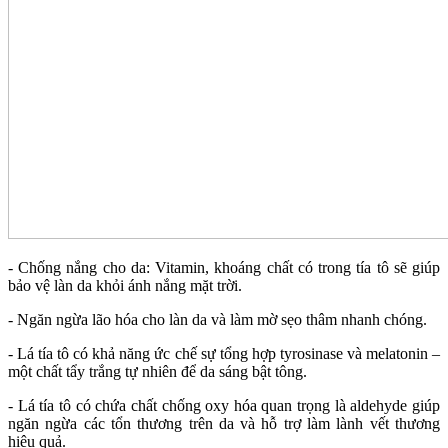
- Chống nắng cho da: Vitamin, khoáng chất có trong tía tô sẽ giúp
bảo vệ làn da khỏi ánh nắng mặt trời.
- Ngăn ngừa lão hóa cho làn da và làm mờ sẹo thâm nhanh chóng.
- Lá tía tô có khả năng ức chế sự tổng hợp tyrosinase và melatonin –
một chất tẩy trắng tự nhiên để da sáng bật tông.
- Lá tía tô có chứa chất chống oxy hóa quan trọng là aldehyde giúp
ngăn ngừa các tổn thương trên da và hỗ trợ làm lành vết thương
hiệu quả.