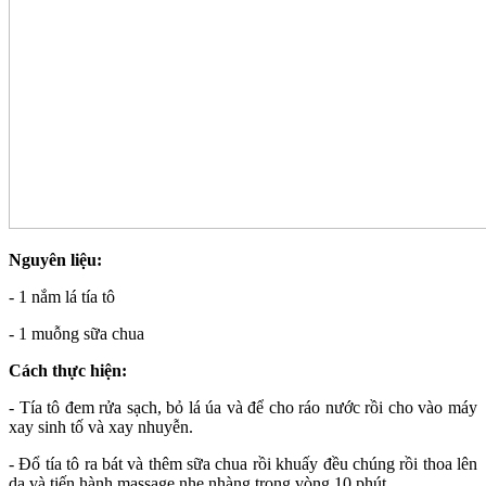
Nguyên liệu:
- 1 nắm lá tía tô
- 1 muỗng sữa chua
Cách thực hiện:
- Tía tô đem rửa sạch, bỏ lá úa và để cho ráo nước rồi cho vào máy
xay sinh tố và xay nhuyễn.
- Đổ tía tô ra bát và thêm sữa chua rồi khuấy đều chúng rồi thoa lên
da và tiến hành massage nhẹ nhàng trong vòng 10 phút.