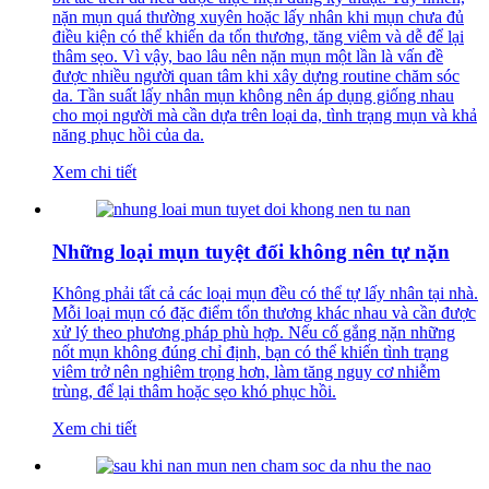
nặn mụn quá thường xuyên hoặc lấy nhân khi mụn chưa đủ
điều kiện có thể khiến da tổn thương, tăng viêm và dễ để lại
thâm sẹo. Vì vậy, bao lâu nên nặn mụn một lần là vấn đề
được nhiều người quan tâm khi xây dựng routine chăm sóc
da. Tần suất lấy nhân mụn không nên áp dụng giống nhau
cho mọi người mà cần dựa trên loại da, tình trạng mụn và khả
năng phục hồi của da.
Xem chi tiết
Những loại mụn tuyệt đối không nên tự nặn
Không phải tất cả các loại mụn đều có thể tự lấy nhân tại nhà.
Mỗi loại mụn có đặc điểm tổn thương khác nhau và cần được
xử lý theo phương pháp phù hợp. Nếu cố gắng nặn những
nốt mụn không đúng chỉ định, bạn có thể khiến tình trạng
viêm trở nên nghiêm trọng hơn, làm tăng nguy cơ nhiễm
trùng, để lại thâm hoặc sẹo khó phục hồi.
Xem chi tiết