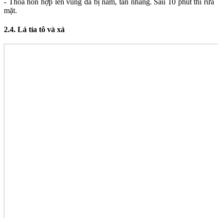
- Thoa hỗn hợp lên vùng da bị nám, tàn nhang. Sau 10 phút thì rửa
mặt.
2.4. Lá tía tô và xả