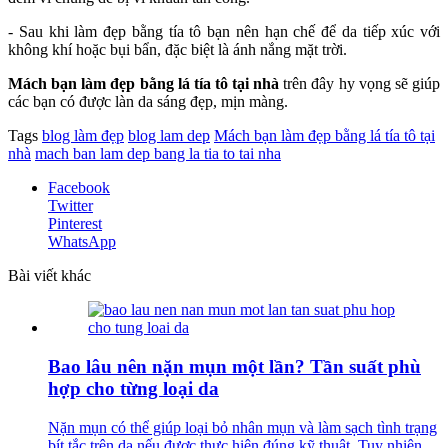
- Sau khi làm đẹp bằng tía tô bạn nên hạn chế để da tiếp xúc với
không khí hoặc bụi bẩn, đặc biệt là ánh nắng mặt trời.
Mách bạn làm đẹp bằng lá tía tô tại nhà
trên đây hy vọng sẽ giúp
các bạn có được làn da sáng đẹp, mịn màng.
Tags
blog làm đẹp
blog lam dep
Mách bạn làm đẹp bằng lá tía tô tại
nhà
mach ban lam dep bang la tia to tai nha
Facebook
Twitter
Pinterest
WhatsApp
Bài viết khác
Bao lâu nên nặn mụn một lần? Tần suất phù
hợp cho từng loại da
Nặn mụn có thể giúp loại bỏ nhân mụn và làm sạch tình trạng
bít tắc trên da nếu được thực hiện đúng kỹ thuật. Tuy nhiên,