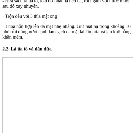
- Rửa sạch lá tía tô, loại bỏ phần lá héo úa, rồi ngâm với nước muối,
sau đó xay nhuyễn.
- Trộn đều với 3 thìa mật ong
- Thoa hỗn hợp lên da mặt nhẹ nhàng. Giữ mặt nạ trong khoảng 10
phút rồi dùng nước lạnh làm sạch da mặt lại lần nữa và lau khô bằng
khăn mềm.
2.2. Lá tía tô và dầu dừa