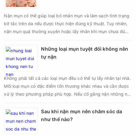
Nặn mụn có thể giúp loại bỏ nhân mụn và làm sạch tình trạng
bít tắc trên da nếu được thực hiện đúng kỹ thuật. Tuy nhiên,
nặn mụn quá thường xuyên hoặc lấy nhân khi mụn chưa đủ
điều kiện có thể khiến da tổn thương, tăng viêm và dễ để lại
thâm sẹo. Vì vậy, bao lâu nên nặn mụn một lần là vấn đề được
Những loại mụn tuyệt đối không nên
nhiều người quan tâm khi xây dựng routine chăm sóc da. Tần
tự nặn
suất lấy nhân mụn không nên áp dụng giống nhau cho mọi
người mà cần dựa trên loại da, tình trạng mụn và khả năng
Không phải tất cả các loại mụn đều có thể tự lấy nhân tại nhà.
phục hồi của da.
Mỗi loại mụn có đặc điểm tổn thương khác nhau và cần được
xử lý theo phương pháp phù hợp. Nếu cố gắng nặn những nốt
mụn không đúng chỉ định, bạn có thể khiến tình trạng viêm trở
nên nghiêm trọng hơn, làm tăng nguy cơ nhiễm trùng, để lại
Sau khi nặn mụn nên chăm sóc da
thâm hoặc sẹo khó phục hồi.
như thế nào?