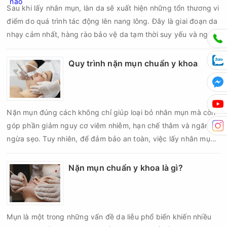
Sau khi lấy nhân mụn, làn da sẽ xuất hiện những tổn thương vi
điểm do quá trình tác động lên nang lông. Đây là giai đoạn da
nhạy cảm nhất, hàng rào bảo vệ da tạm thời suy yếu và nguy
cơ viêm nhiễm, thâm sau mụn hoặc hình thành sẹo sẽ tăng lên
nếu chăm sóc không đúng cách. Chính vì vậy, việc chăm sóc
Quy trình nặn mụn chuẩn y khoa
da sau nặn mụn không chỉ giúp vùng da hồi phục nhanh hơn
mà còn góp phần giảm nguy cơ tái phát mụn và hạn chế các
biến chứng về sau.
Nặn mụn đúng cách không chỉ giúp loại bỏ nhân mụn mà còn
góp phần giảm nguy cơ viêm nhiễm, hạn chế thâm và ngăn
ngừa sẹo. Tuy nhiên, để đảm bảo an toàn, việc lấy nhân mụn
cần được thực hiện theo đúng quy trình chuẩn y khoa với đầy
đủ các bước vô khuẩn và chăm sóc sau điều trị.
Nặn mụn chuẩn y khoa là gì?
Mụn là một trong những vấn đề da liễu phổ biến khiến nhiều