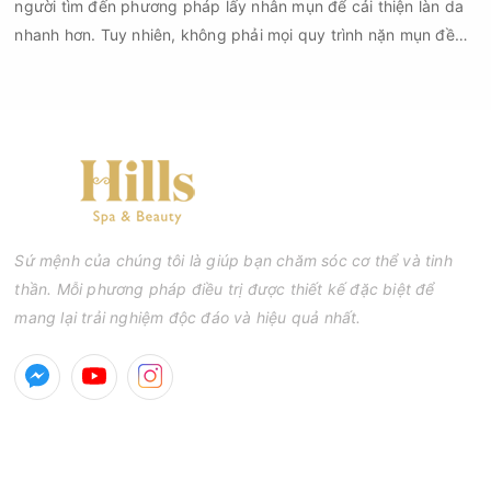
người tìm đến phương pháp lấy nhân mụn để cải thiện làn da
nhanh hơn. Tuy nhiên, không phải mọi quy trình nặn mụn đều
an toàn và mang lại hiệu quả như mong muốn. Nếu thực hiện
sai kỹ thuật hoặc lấy nhân mụn không đúng thời điểm, làn da
có thể đối mặt với nguy cơ viêm nhiễm, thâm sau mụn và thậm
chí là sẹo rỗ. Vậy nặn mụn chuẩn y khoa là gì và một quy trình
đạt tiêu chuẩn cần đáp ứng những yêu cầu nào?
Sứ mệnh của chúng tôi là giúp bạn chăm sóc cơ thể và tinh
thần. Mỗi phương pháp điều trị được thiết kế đặc biệt để
mang lại trải nghiệm độc đáo và hiệu quả nhất.
GIỜ MỞ CỬA