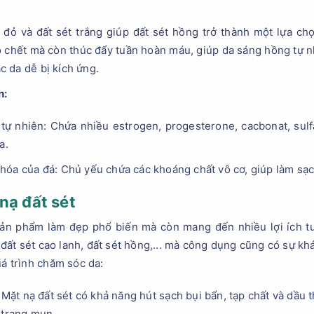
 đỏ và đất sét trắng giúp đất sét hồng trở thành một lựa chọ
ào chết mà còn thúc đẩy tuần hoàn máu, giúp da sáng hồng tự 
 da dễ bị kích ứng.
h:
tự nhiên: Chứa nhiều estrogen, progesterone, cacbonat, sulf
a.
hóa của đá: Chủ yếu chứa các khoáng chất vô cơ, giúp làm sạc
nạ đất sét
sản phẩm làm đẹp phổ biến mà còn mang đến nhiều lợi ích tu
, đất sét cao lanh, đất sét hồng,... mà công dụng cũng có sự kh
uá trình chăm sóc da:
 Mặt nạ đất sét có khả năng hút sạch bụi bẩn, tạp chất và dầu t
 trạng mụn.