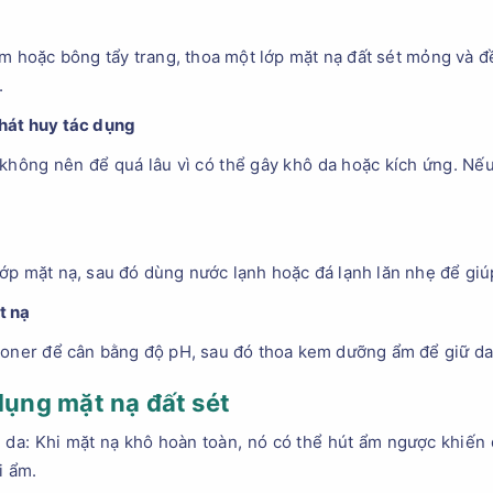
 hoặc bông tẩy trang, thoa một lớp mặt nạ đất sét mỏng và đề
.
hát huy tác dụng
, không nên để quá lâu vì có thể gây khô da hoặc kích ứng. Nế
ớp mặt nạ, sau đó dùng nước lạnh hoặc đá lạnh lăn nhẹ để giúp
t nạ
 toner để cân bằng độ pH, sau đó thoa kem dưỡng ẩm để giữ d
 dụng mặt nạ đất sét
da: Khi mặt nạ khô hoàn toàn, nó có thể hút ẩm ngược khiến 
i ẩm.