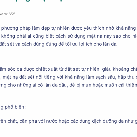
xem: 655
g phương pháp làm đẹp tự nhiên được yêu thích nhờ khả năng
n, không phải ai cũng biết cách sử dụng mặt nạ này sao cho 
đất sét và cách dùng đúng để tối ưu lợi ích cho làn da.
m sóc da được chiết xuất từ đất sét tự nhiên, giàu khoáng chất 
mặt nạ đất sét nổi tiếng với khả năng làm sạch sâu, hấp thụ d
ưởng cho những ai có làn da dầu, dễ bị mụn hoặc muốn cải thiện
ng phổ biến:
ên chất, cần pha với nước hoặc các dung dịch dưỡng da như g