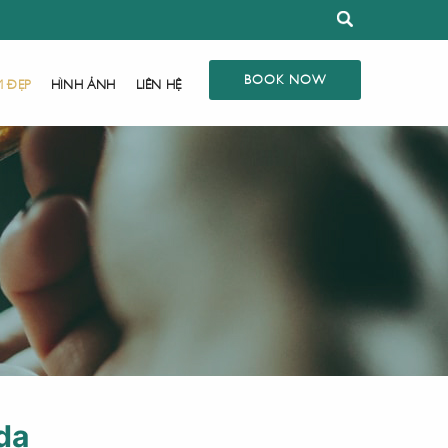
BOOK NOW
M ĐẸP
HÌNH ẢNH
LIÊN HỆ
da