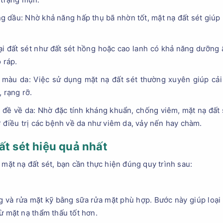
 dầu: Nhờ khả năng hấp thụ bã nhờn tốt, mặt nạ đất sét giúp 
ại đất sét như đất sét hồng hoặc cao lanh có khả năng dưỡn
 ráp.
u màu da: Việc sử dụng mặt nạ đất sét thường xuyên giúp cải 
, rạng rỡ.
n đề về da: Nhờ đặc tính kháng khuẩn, chống viêm, mặt nạ đất
ợ điều trị các bệnh về da như viêm da, vảy nến hay chàm.
ất sét hiệu quả nhất
 mặt nạ đất sét, bạn cần thực hiện đúng quy trình sau:
ng và rửa mặt kỹ bằng sữa rửa mặt phù hợp. Bước này giúp loại 
ừ mặt nạ thẩm thấu tốt hơn.