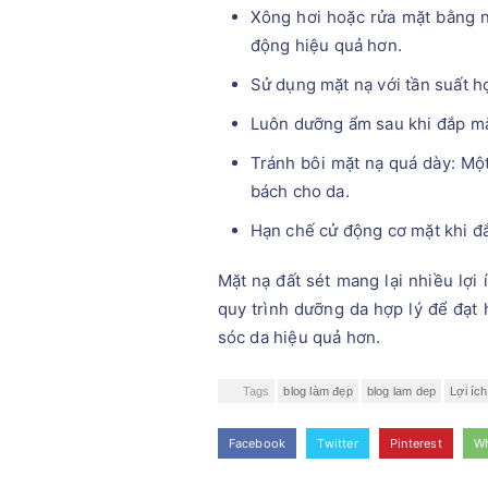
Xông hơi hoặc rửa mặt bằng n
động hiệu quả hơn.
Sử dụng mặt nạ với tần suất hợ
Luôn dưỡng ẩm sau khi đắp mặt
Tránh bôi mặt nạ quá dày: Một
bách cho da.
Hạn chế cử động cơ mặt khi đắ
Mặt nạ đất sét mang lại nhiều lợi
quy trình dưỡng da hợp lý để đạt 
sóc da hiệu quả hơn.
Tags
blog làm đẹp
blog lam dep
Lợi íc
Facebook
Twitter
Pinterest
W