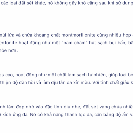
 các loại đất sét khác, nó không gây khô căng sau khi sử dụn
o núi lửa và chứa khoáng chất montmorillonite cùng nhiều hợp c
Bentonite hoạt động như một "nam châm" hút sạch bụi bẩn, b
hỏe hơn.
s cao, hoạt động như một chất làm sạch tự nhiên, giúp loại bỏ
 thiện độ đàn hồi và làm dịu làn da xỉn màu. Với tính chất giàu
h làm đẹp nhờ vào đặc tính dịu nhẹ, đất sét vàng chứa nhi
 kích ứng da. Nó có khả năng thanh lọc da, cân bằng độ ẩm và