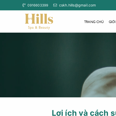
cskh.hills@gmail.com
0916603399
TRANG CHỦ
GIỚI
Lợi ích và cách 