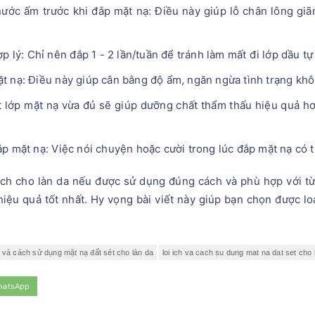
ước ấm trước khi đắp mặt nạ: Điều này giúp lỗ chân lông giãn
p lý: Chỉ nên đắp 1 - 2 lần/tuần để tránh làm mất đi lớp dầu tự
 nạ: Điều này giúp cân bằng độ ẩm, ngăn ngừa tình trạng khô
 lớp mặt nạ vừa đủ sẽ giúp dưỡng chất thẩm thấu hiệu quả hơ
p mặt nạ: Việc nói chuyện hoặc cười trong lúc đắp mặt nạ có 
 ích cho làn da nếu được sử dụng đúng cách và phù hợp với t
hiệu quả tốt nhất. Hy vọng bài viết này giúp bạn chọn được l
h và cách sử dụng mặt nạ đất sét cho làn da
loi ich va cach su dung mat na dat set cho 
hatsApp