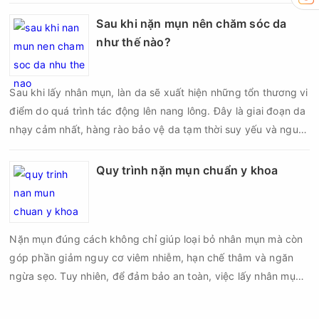
mụn không đúng chỉ định, bạn có thể khiến tình trạng viêm trở
nên nghiêm trọng hơn, làm tăng nguy cơ nhiễm trùng, để lại
Sau khi nặn mụn nên chăm sóc da
thâm hoặc sẹo khó phục hồi.
như thế nào?
Sau khi lấy nhân mụn, làn da sẽ xuất hiện những tổn thương vi
điểm do quá trình tác động lên nang lông. Đây là giai đoạn da
nhạy cảm nhất, hàng rào bảo vệ da tạm thời suy yếu và nguy
cơ viêm nhiễm, thâm sau mụn hoặc hình thành sẹo sẽ tăng lên
nếu chăm sóc không đúng cách. Chính vì vậy, việc chăm sóc
Quy trình nặn mụn chuẩn y khoa
da sau nặn mụn không chỉ giúp vùng da hồi phục nhanh hơn
mà còn góp phần giảm nguy cơ tái phát mụn và hạn chế các
biến chứng về sau.
Nặn mụn đúng cách không chỉ giúp loại bỏ nhân mụn mà còn
góp phần giảm nguy cơ viêm nhiễm, hạn chế thâm và ngăn
ngừa sẹo. Tuy nhiên, để đảm bảo an toàn, việc lấy nhân mụn
cần được thực hiện theo đúng quy trình chuẩn y khoa với đầy
đủ các bước vô khuẩn và chăm sóc sau điều trị.