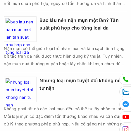
nốt mụn chưa phù hợp, nguy cơ tổn thương da và hình thành
sẹo có thể tăng lên đáng kể. Đặc biệt, với mụn viêm, mụn bọc
hoặc mụn nang nằm sâu dưới da, việc cố gắng lấy nhân bằng
Bao lâu nên nặn mụn một lần? Tần
tay có thể làm tổn thương cấu trúc da thay vì giúp mụn nhanh
suất phù hợp cho từng loại da
lành. Vậy nặn mụn có để lại sẹo không, đâu là nguyên nhân
khiến da bị sẹo sau nặn và làm thế nào để hạn chế biến
Nặn mụn có thể giúp loại bỏ nhân mụn và làm sạch tình trạng
chứng?
bít tắc trên da nếu được thực hiện đúng kỹ thuật. Tuy nhiên,
nặn mụn quá thường xuyên hoặc lấy nhân khi mụn chưa đủ
điều kiện có thể khiến da tổn thương, tăng viêm và dễ để lại
thâm sẹo. Vì vậy, bao lâu nên nặn mụn một lần là vấn đề được
Những loại mụn tuyệt đối không nên
nhiều người quan tâm khi xây dựng routine chăm sóc da. Tần
tự nặn
suất lấy nhân mụn không nên áp dụng giống nhau cho mọi
người mà cần dựa trên loại da, tình trạng mụn và khả năng
Không phải tất cả các loại mụn đều có thể tự lấy nhân tại nhà.
phục hồi của da.
Mỗi loại mụn có đặc điểm tổn thương khác nhau và cần được
xử lý theo phương pháp phù hợp. Nếu cố gắng nặn những nốt