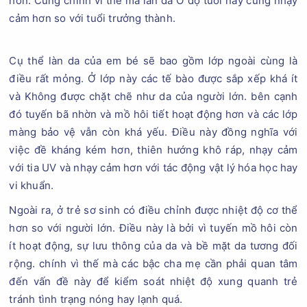
hơn. Cũng chính vì thế mà làn da Ở độ tuổi này cũng nhạy
cảm hơn so với tuổi trưởng thành.
Cụ thể làn da của em bé sẽ bao gồm lớp ngoài cùng là
điều rất mỏng. Ở lớp này các tế bào được sắp xếp khá ít
và Không được chặt chẽ như da của người lớn. bên cạnh
đó tuyến bã nhờn và mồ hôi tiết hoạt động hơn và các lớp
màng bảo vệ vẫn còn khá yếu. Điều này đồng nghĩa với
việc đề kháng kém hơn, thiên hướng khô ráp, nhạy cảm
với tia UV và nhạy cảm hơn với tác động vật lý hóa học hay
vi khuẩn.
Ngoài ra, ở trẻ sơ sinh có điều chỉnh được nhiệt độ cơ thể
hơn so với người lớn. Điều này là bởi vì tuyến mồ hôi còn
ít hoạt động, sự lưu thông của da và bề mặt da tương đối
rộng. chính vì thế mà các bậc cha mẹ cần phải quan tâm
đến vấn đề này để kiểm soát nhiệt độ xung quanh trẻ
tránh tình trạng nóng hay lạnh quá.