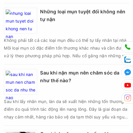
điều kiện có thể khiến da tổn thương, tăng viêm và dễ để lại
thâm sẹo. Vì vậy, bao lâu nên nặn mụn một lần là vấn đề được
Những loại mụn tuyệt đối không nên
nhiều người quan tâm khi xây dựng routine chăm sóc da. Tần
tự nặn
suất lấy nhân mụn không nên áp dụng giống nhau cho mọi
người mà cần dựa trên loại da, tình trạng mụn và khả năng
Không phải tất cả các loại mụn đều có thể tự lấy nhân tại nhà.
phục hồi của da.
Mỗi loại mụn có đặc điểm tổn thương khác nhau và cần được
xử lý theo phương pháp phù hợp. Nếu cố gắng nặn những nốt
mụn không đúng chỉ định, bạn có thể khiến tình trạng viêm trở
nên nghiêm trọng hơn, làm tăng nguy cơ nhiễm trùng, để lại
Sau khi nặn mụn nên chăm sóc da
thâm hoặc sẹo khó phục hồi.
như thế nào?
Sau khi lấy nhân mụn, làn da sẽ xuất hiện những tổn thương vi
điểm do quá trình tác động lên nang lông. Đây là giai đoạn da
nhạy cảm nhất, hàng rào bảo vệ da tạm thời suy yếu và nguy
cơ viêm nhiễm, thâm sau mụn hoặc hình thành sẹo sẽ tăng lên
nếu chăm sóc không đúng cách. Chính vì vậy, việc chăm sóc