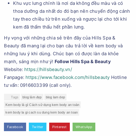
Khu vực lưng chính là nơi da không đều màu và có
thoa dưỡng da nhất do đó bạn nên chuyển động cánh
tay theo chiều từ trên xuống và ngược lại cho tới khi
kem đã thẩm thấu hết phần lưng.
Hy vọng với những chia sẻ trên đây của Hills Spa &
Beauty đã mang lại cho bạn câu trả lời về kem body và
những lưu ý khi dùng. Chúc bạn có được làn da khỏe
mạnh, sáng mịn như ý!
Follow Hills Spa & Beauty
Website:
https://hillsbeauty.vn/
Fanpage:
https://www.facebook.com/hillsbeauty
Hotline
tư vấn: 0916603399 (call only).
Tags
blog làm đẹp
blog lam dep
Kem body là gì Cách sử dụng kem body an toàn
kem body la gi cach su dung kem body an toan
Facebook
Twitter
Pinterest
WhatsApp