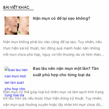
BÀI VIẾT KHÁC
Nặn mụn có để lại sẹo không?
Nặn mụn không phải lúc nào cũng để lại sẹo. Tuy nhiên, nếu
thực hiện sai kỹ thuật, tác động quá mạnh hoặc nặn những
nốt mụn chưa phù hợp, nguy cơ tổn thương da và hình thành
sẹo có thể tăng lên đáng kể. Đặc biệt, với mụn viêm, mụn bọc
hoặc mụn nang nằm sâu dưới da, việc cố gắng lấy nhân bằng
Bao lâu nên nặn mụn một lần? Tần
tay có thể làm tổn thương cấu trúc da thay vì giúp mụn nhanh
suất phù hợp cho từng loại da
lành. Vậy nặn mụn có để lại sẹo không, đâu là nguyên nhân
khiến da bị sẹo sau nặn và làm thế nào để hạn chế biến
Nặn mụn có thể giúp loại bỏ nhân mụn và làm sạch tình trạng
chứng?
bít tắc trên da nếu được thực hiện đúng kỹ thuật. Tuy nhiên,
nặn mụn quá thường xuyên hoặc lấy nhân khi mụn chưa đủ