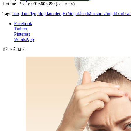
Hotline tư vấn: 0916603399 (call only).
Tags
blog làm đẹp
blog lam dep
Hướng dẫn chăm sóc vùng bikini sau
Facebook
Twitter
Pinterest
WhatsApp
Bài viết khác