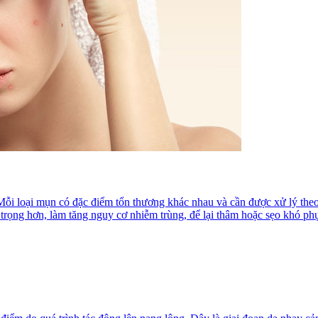
hà. Mỗi loại mụn có đặc điểm tổn thương khác nhau và cần được xử lý 
 trọng hơn, làm tăng nguy cơ nhiễm trùng, để lại thâm hoặc sẹo khó phụ