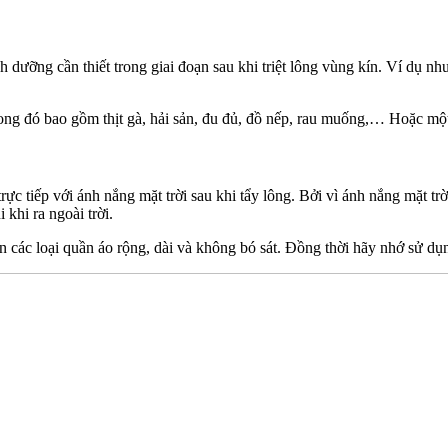
h dưỡng cần thiết trong giai đoạn sau khi triệt lông vùng kín. Ví dụ n
ong đó bao gồm thịt gà, hải sản, đu đủ, đồ nếp, rau muống,… Hoặc một
rực tiếp với ánh nắng mặt trời sau khi tẩy lông. Bởi vì ánh nắng mặt tr
khi ra ngoài trời.
n các loại quần áo rộng, dài và không bó sát. Đồng thời hãy nhớ sử dụ