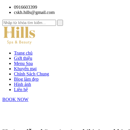
0916603399
cskh.hills@gmail.com
Trang chủ
Giới thiệu
Menu Spa
Khuyến mại
Chính Sách Chung
Blog làm đẹp
Hình ảnh
Liên hệ
BOOK NOW
Trang chủ
Blog làm đẹp