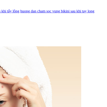
 khi tẩy lông
huong dan cham soc vung bikini sau khi tay long