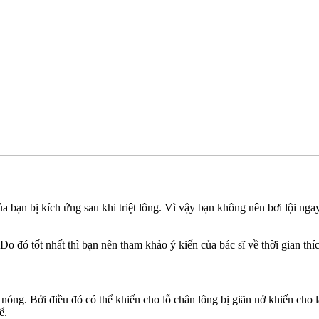
a bạn bị kích ứng sau khi triệt lông. Vì vậy bạn không nên bơi lội nga
 đó tốt nhất thì bạn nên tham khảo ý kiến của bác sĩ về thời gian thíc
óng. Bởi điều đó có thể khiến cho lỗ chân lông bị giãn nở khiến cho là
ể.