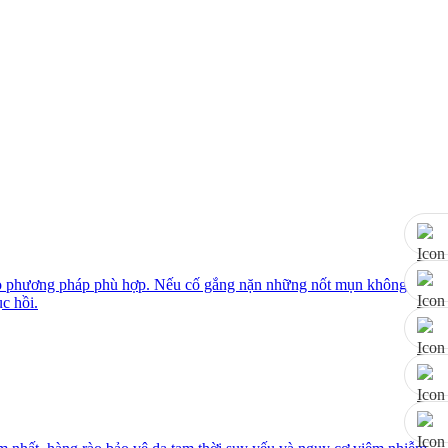
theo phương pháp phù hợp. Nếu cố gắng nặn những nốt mụn không
c hồi.