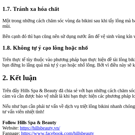
1.7. Tránh xa hóa chất
Một trong những cách chăm sóc vùng da bikini sau khi tẩy lông mà bạ
mùi.
Bên cạnh đó thì bạn cũng nên sử dụng nước ấm để vệ sinh vùng kín v
1.8. Không tự ý cạo lông hoặc nhổ
Trên thực tế tùy thuộc vào phương pháp bạn thực hiện đề tài lông bik
bạn đừng lo lắng quá mà tự ý cạo hoặc nhổ lông. Bởi vì điều này sẽ 
2. Kết luận
Trên đây Hills Spa & Beauty đã chia sẻ với bạn những cách chăm sóc 
cảm và cần được bảo vệ nhất là khi bạn thực hiện các phương pháp lo
Nếu như bạn cần phải tư vấn về dịch vụ triệt lông bikini nhanh chón
tư vấn viên nhiệt tình!
Follow Hills Spa & Beauty
Website:
https://hillsbeauty.vn/
Fanpage:
https://www.facebook.com/hillsbeauty