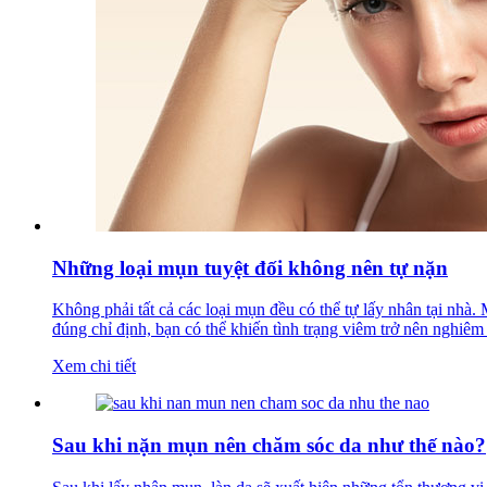
Những loại mụn tuyệt đối không nên tự nặn
Không phải tất cả các loại mụn đều có thể tự lấy nhân tại n
đúng chỉ định, bạn có thể khiến tình trạng viêm trở nên nghiêm
Xem chi tiết
Sau khi nặn mụn nên chăm sóc da như thế nào?