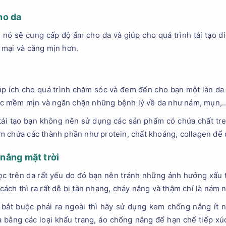
ho da
 nó sẽ cung cấp độ ẩm cho da và giúp cho quá trình tái tạo d
 mại và căng mịn hơn.
p ích cho quá trình chăm sóc và đem đến cho bạn một làn da
c mềm mịn và ngăn chặn những bệnh lý về da như nám, mụn,..
 tái tạo bạn không nên sử dụng các sản phẩm có chứa chất treat
m chứa các thành phần như protein, chất khoáng, collagen để
 nắng mặt trời
c trên da rất yếu do đó bạn nên tránh những ảnh hưởng xấu từ
ách thì ra rất dễ bị tàn nhang, cháy nắng và thậm chí là nám 
 bắt buộc phải ra ngoài thì hãy sử dụng kem chống nắng ít nh
bằng các loại khẩu trang, áo chống nắng để hạn chế tiếp xúc 