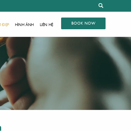
BOOK NOW
M ĐẸP
HÌNH ẢNH
LIÊN HỆ
n