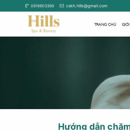
cskh.hills@gmail.com
0916603399
TRANG CHỦ
GIỚI
Hướng dẫn chăm 