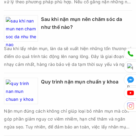
xử lý theo phương pháp phù hợp. Nếu cố gắng nặn những nốt
mụn không đúng chỉ định, bạn có thể khiến tình trạng viêm trở
nên nghiêm trọng hơn, làm tăng nguy cơ nhiễm trùng, để lại
Sau khi nặn mụn nên chăm sóc da
thâm hoặc sẹo khó phục hồi.
như thế nào?
Sau khi lấy nhân mụn, làn da sẽ xuất hiện những tổn thương vi
điểm do quá trình tác động lên nang lông. Đây là giai đoạn da
nhạy cảm nhất, hàng rào bảo vệ da tạm thời suy yếu và nguy
cơ viêm nhiễm, thâm sau mụn hoặc hình thành sẹo sẽ tăng lên
nếu chăm sóc không đúng cách. Chính vì vậy, việc chăm sóc
Quy trình nặn mụn chuẩn y khoa
da sau nặn mụn không chỉ giúp vùng da hồi phục nhanh hơn
mà còn góp phần giảm nguy cơ tái phát mụn và hạn chế các
biến chứng về sau.
Nặn mụn đúng cách không chỉ giúp loại bỏ nhân mụn mà còn
góp phần giảm nguy cơ viêm nhiễm, hạn chế thâm và ngăn
ngừa sẹo. Tuy nhiên, để đảm bảo an toàn, việc lấy nhân mụn
cần được thực hiện theo đúng quy trình chuẩn y khoa với đầy