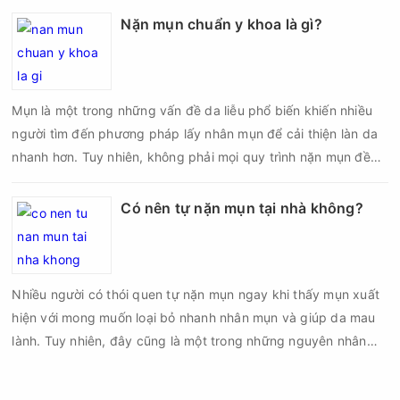
đủ các bước vô khuẩn và chăm sóc sau điều trị.
Nặn mụn chuẩn y khoa là gì?
Mụn là một trong những vấn đề da liễu phổ biến khiến nhiều
người tìm đến phương pháp lấy nhân mụn để cải thiện làn da
nhanh hơn. Tuy nhiên, không phải mọi quy trình nặn mụn đều
an toàn và mang lại hiệu quả như mong muốn. Nếu thực hiện
sai kỹ thuật hoặc lấy nhân mụn không đúng thời điểm, làn da
Có nên tự nặn mụn tại nhà không?
có thể đối mặt với nguy cơ viêm nhiễm, thâm sau mụn và thậm
chí là sẹo rỗ. Vậy nặn mụn chuẩn y khoa là gì và một quy trình
đạt tiêu chuẩn cần đáp ứng những yêu cầu nào?
Nhiều người có thói quen tự nặn mụn ngay khi thấy mụn xuất
hiện với mong muốn loại bỏ nhanh nhân mụn và giúp da mau
lành. Tuy nhiên, đây cũng là một trong những nguyên nhân
phổ biến khiến tình trạng mụn trở nên nghiêm trọng hơn, làm
tăng nguy cơ viêm nhiễm, thâm và sẹo.