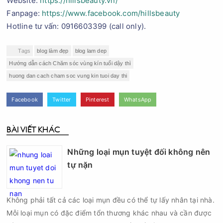
Website:
https://hillsbeauty.vn/
Fanpage:
https://www.facebook.com/hillsbeauty
Hotline tư vấn: 0916603399 (call only).
Tags
blog làm đẹp
blog lam dep
Hướng dẫn cách Chăm sóc vùng kín tuổi dậy thì
huong dan cach cham soc vung kin tuoi day thi
Facebook
Twitter
Pinterest
WhatsApp
BÀI VIẾT KHÁC
Những loại mụn tuyệt đối không nên
tự nặn
Không phải tất cả các loại mụn đều có thể tự lấy nhân tại nhà.
Mỗi loại mụn có đặc điểm tổn thương khác nhau và cần được