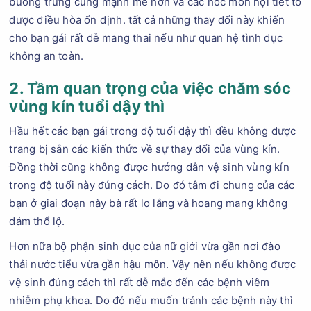
buồng trứng cũng mạnh mẽ hơn và các hoc môn nội tiết tố
được điều hòa ổn định. tất cả những thay đổi này khiến
cho bạn gái rất dễ mang thai nếu như quan hệ tình dục
không an toàn.
2. Tầm quan trọng của việc chăm sóc
vùng kín tuổi dậy thì
Hầu hết các bạn gái trong độ tuổi dậy thì đều không được
trang bị sẵn các kiến thức về sự thay đổi của vùng kín.
Đồng thời cũng không được hướng dẫn vệ sinh vùng kín
trong độ tuổi này đúng cách. Do đó tâm đi chung của các
bạn ở giai đoạn này bà rất lo lắng và hoang mang không
dám thổ lộ.
Hơn nữa bộ phận sinh dục của nữ giới vừa gần nơi đào
thải nước tiểu vừa gần hậu môn. Vậy nên nếu không được
vệ sinh đúng cách thì rất dễ mắc đến các bệnh viêm
nhiễm phụ khoa. Do đó nếu muốn tránh các bệnh này thì