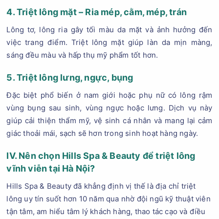
4. Triệt lông mặt – Ria mép, cằm, mép, trán
Lông tơ, lông ria gây tối màu da mặt và ảnh hưởng đến
việc trang điểm. Triệt lông mặt giúp làn da mịn màng,
sáng đều màu và hấp thụ mỹ phẩm tốt hơn.
5. Triệt lông lưng, ngực, bụng
Đặc biệt phổ biến ở nam giới hoặc phụ nữ có lông rậm
vùng bụng sau sinh, vùng ngực hoặc lưng. Dịch vụ này
giúp cải thiện thẩm mỹ, vệ sinh cá nhân và mang lại cảm
giác thoải mái, sạch sẽ hơn trong sinh hoạt hàng ngày.
IV. Nên chọn Hills Spa & Beauty để triệt lông
vĩnh viễn tại Hà Nội?
Hills Spa & Beauty đã khẳng định vị thế là địa chỉ triệt
lông uy tín suốt hơn 10 năm qua nhờ đội ngũ kỹ thuật viên
tận tâm, am hiểu tâm lý khách hàng, thao tác cạo và điều