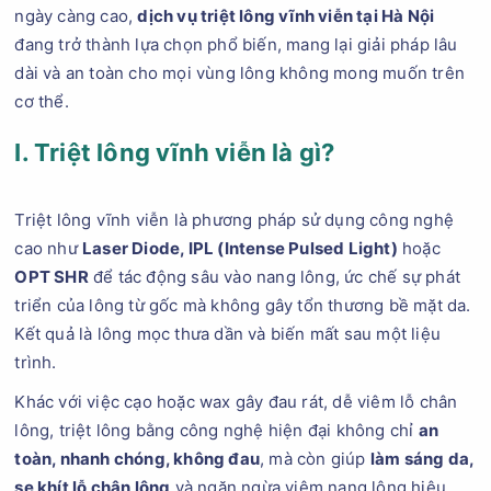
ngày càng cao,
dịch vụ triệt lông vĩnh viễn tại Hà Nội
đang trở thành lựa chọn phổ biến, mang lại giải pháp lâu
dài và an toàn cho mọi vùng lông không mong muốn trên
cơ thể.
I. Triệt lông vĩnh viễn là gì?
Triệt lông vĩnh viễn là phương pháp sử dụng công nghệ
cao như
Laser Diode, IPL (Intense Pulsed Light)
hoặc
OPT SHR
để tác động sâu vào nang lông, ức chế sự phát
triển của lông từ gốc mà không gây tổn thương bề mặt da.
Kết quả là lông mọc thưa dần và biến mất sau một liệu
trình.
Khác với việc cạo hoặc wax gây đau rát, dễ viêm lỗ chân
lông, triệt lông bằng công nghệ hiện đại không chỉ
an
toàn, nhanh chóng, không đau
, mà còn giúp
làm sáng da,
se khít lỗ chân lông
và ngăn ngừa viêm nang lông hiệu