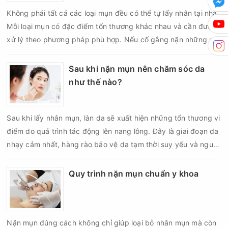
Không phải tất cả các loại mụn đều có thể tự lấy nhân tại nhà.
Mỗi loại mụn có đặc điểm tổn thương khác nhau và cần được
xử lý theo phương pháp phù hợp. Nếu cố gắng nặn những nốt
mụn không đúng chỉ định, bạn có thể khiến tình trạng viêm trở
nên nghiêm trọng hơn, làm tăng nguy cơ nhiễm trùng, để lại
Sau khi nặn mụn nên chăm sóc da
thâm hoặc sẹo khó phục hồi.
như thế nào?
Sau khi lấy nhân mụn, làn da sẽ xuất hiện những tổn thương vi
điểm do quá trình tác động lên nang lông. Đây là giai đoạn da
nhạy cảm nhất, hàng rào bảo vệ da tạm thời suy yếu và nguy
cơ viêm nhiễm, thâm sau mụn hoặc hình thành sẹo sẽ tăng lên
nếu chăm sóc không đúng cách. Chính vì vậy, việc chăm sóc
Quy trình nặn mụn chuẩn y khoa
da sau nặn mụn không chỉ giúp vùng da hồi phục nhanh hơn
mà còn góp phần giảm nguy cơ tái phát mụn và hạn chế các
biến chứng về sau.
Nặn mụn đúng cách không chỉ giúp loại bỏ nhân mụn mà còn