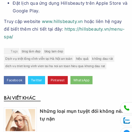
Đặt lịch qua ứng dụng Hillsbeauty trên Apple Store và
Google Play.
Truy cập website
www.hillsbeauty.vn
hoặc liên hệ ngay
để biết thêm chi tiết tại đây:
https://hillsbeauty.vn/menu-
spa/
Tags
blog làm đẹp
blog lam dep
Dịch vụ triệt lông vĩnh viễn tại Hà Nội an toàn
hiệu quả
không đau rát
dich vu triet long vinh vien tai ha noi an toan hieu qua khong dau rat
Facebook
Twitter
Pinterest
WhatsApp
BÀI VIẾT KHÁC
Những loại mụn tuyệt đối không nên
tự nặn