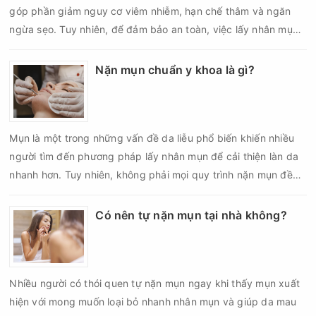
góp phần giảm nguy cơ viêm nhiễm, hạn chế thâm và ngăn
ngừa sẹo. Tuy nhiên, để đảm bảo an toàn, việc lấy nhân mụn
cần được thực hiện theo đúng quy trình chuẩn y khoa với đầy
đủ các bước vô khuẩn và chăm sóc sau điều trị.
Nặn mụn chuẩn y khoa là gì?
Mụn là một trong những vấn đề da liễu phổ biến khiến nhiều
người tìm đến phương pháp lấy nhân mụn để cải thiện làn da
nhanh hơn. Tuy nhiên, không phải mọi quy trình nặn mụn đều
an toàn và mang lại hiệu quả như mong muốn. Nếu thực hiện
sai kỹ thuật hoặc lấy nhân mụn không đúng thời điểm, làn da
Có nên tự nặn mụn tại nhà không?
có thể đối mặt với nguy cơ viêm nhiễm, thâm sau mụn và thậm
chí là sẹo rỗ. Vậy nặn mụn chuẩn y khoa là gì và một quy trình
đạt tiêu chuẩn cần đáp ứng những yêu cầu nào?
Nhiều người có thói quen tự nặn mụn ngay khi thấy mụn xuất
hiện với mong muốn loại bỏ nhanh nhân mụn và giúp da mau