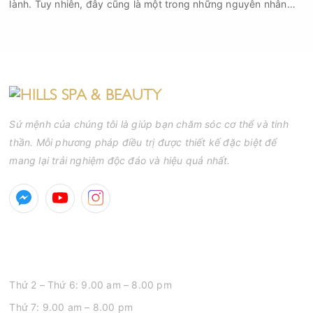
lành. Tuy nhiên, đây cũng là một trong những nguyên nhân
phổ biến khiến tình trạng mụn trở nên nghiêm trọng hơn, làm
tăng nguy cơ viêm nhiễm, thâm và sẹo.
Sứ mệnh của chúng tôi là giúp bạn chăm sóc cơ thể và tinh
thần. Mỗi phương pháp điều trị được thiết kế đặc biệt để
mang lại trải nghiệm độc đáo và hiệu quả nhất.
GIỜ MỞ CỬA
Thứ 2 – Thứ 6: 9.00 am – 8.00 pm
Thứ 7: 9.00 am – 8.00 pm