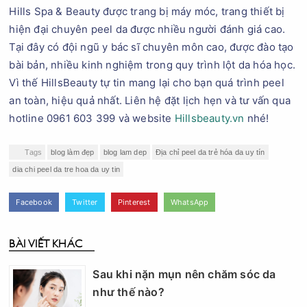
Hills Spa & Beauty được trang bị máy móc, trang thiết bị
hiện đại chuyên peel da được nhiều người đánh giá cao.
Tại đây có đội ngũ y bác sĩ chuyên môn cao, được đào tạo
bài bản, nhiều kinh nghiệm trong quy trình lột da hóa học.
Vì thế HillsBeauty tự tin mang lại cho bạn quá trình peel
an toàn, hiệu quả nhất. Liên hệ đặt lịch hẹn và tư vấn qua
hotline 0961 603 399 và website
Hillsbeauty.vn
nhé!
Tags
blog làm đẹp
blog lam dep
Địa chỉ peel da trẻ hóa da uy tín
dia chi peel da tre hoa da uy tin
Facebook
Twitter
Pinterest
WhatsApp
BÀI VIẾT KHÁC
Sau khi nặn mụn nên chăm sóc da
như thế nào?