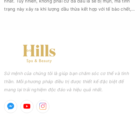
nhất. Tuy nhiên, không phải cứ da dầu là sẽ bị mụn, mà tình
trạng này xảy ra khi lượng dầu thừa kết hợp với tế bào chết,
bụi bẩn và vi khuẩn gây bít tắc lỗ chân lông. Nếu không được
chăm sóc đúng cách, các nốt mụn đầu đen, mụn đầu trắng,
mụn viêm hay mụn mủ sẽ xuất hiện ngày càng nhiều.
Sứ mệnh của chúng tôi là giúp bạn chăm sóc cơ thể và tinh
thần. Mỗi phương pháp điều trị được thiết kế đặc biệt để
mang lại trải nghiệm độc đáo và hiệu quả nhất.
GIỜ MỞ CỬA