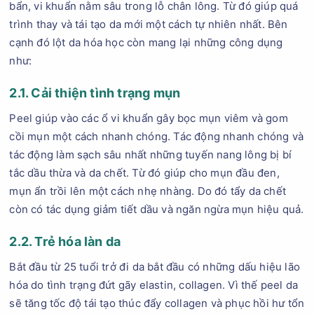
bẩn, vi khuẩn nằm sâu trong lỗ chân lông. Từ đó giúp quá
trình thay và tái tạo da mới một cách tự nhiên nhất. Bên
cạnh đó lột da hóa học còn mang lại những công dụng
như:
2.1. Cải thiện tình trạng mụn
Peel giúp vào các ổ vi khuẩn gây bọc mụn viêm và gom
cồi mụn một cách nhanh chóng. Tác động nhanh chóng và
tác động làm sạch sâu nhất những tuyến nang lông bị bí
tắc dầu thừa và da chết. Từ đó giúp cho mụn đầu đen,
mụn ẩn trồi lên một cách nhẹ nhàng. Do đó tẩy da chết
còn có tác dụng giảm tiết dầu và ngăn ngừa mụn hiệu quả.
2.2. Trẻ hóa làn da
Bắt đầu từ 25 tuổi trở đi da bắt đầu có những dấu hiệu lão
hóa do tình trạng đứt gãy elastin, collagen. Vì thế peel da
sẽ tăng tốc độ tái tạo thúc đẩy collagen và phục hồi hư tổn