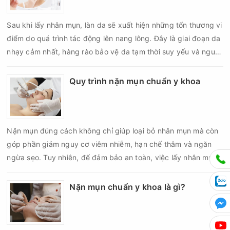
Sau khi lấy nhân mụn, làn da sẽ xuất hiện những tổn thương vi
điểm do quá trình tác động lên nang lông. Đây là giai đoạn da
nhạy cảm nhất, hàng rào bảo vệ da tạm thời suy yếu và nguy
cơ viêm nhiễm, thâm sau mụn hoặc hình thành sẹo sẽ tăng lên
nếu chăm sóc không đúng cách. Chính vì vậy, việc chăm sóc
Quy trình nặn mụn chuẩn y khoa
da sau nặn mụn không chỉ giúp vùng da hồi phục nhanh hơn
mà còn góp phần giảm nguy cơ tái phát mụn và hạn chế các
biến chứng về sau.
Nặn mụn đúng cách không chỉ giúp loại bỏ nhân mụn mà còn
góp phần giảm nguy cơ viêm nhiễm, hạn chế thâm và ngăn
ngừa sẹo. Tuy nhiên, để đảm bảo an toàn, việc lấy nhân mụn
cần được thực hiện theo đúng quy trình chuẩn y khoa với đầy
đủ các bước vô khuẩn và chăm sóc sau điều trị.
Nặn mụn chuẩn y khoa là gì?