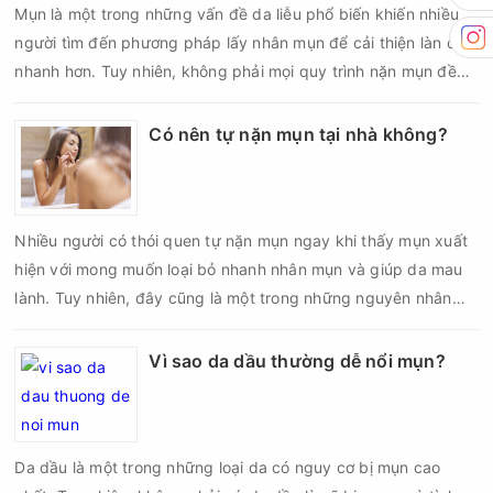
Mụn là một trong những vấn đề da liễu phổ biến khiến nhiều
người tìm đến phương pháp lấy nhân mụn để cải thiện làn da
nhanh hơn. Tuy nhiên, không phải mọi quy trình nặn mụn đều
an toàn và mang lại hiệu quả như mong muốn. Nếu thực hiện
sai kỹ thuật hoặc lấy nhân mụn không đúng thời điểm, làn da
Có nên tự nặn mụn tại nhà không?
có thể đối mặt với nguy cơ viêm nhiễm, thâm sau mụn và thậm
chí là sẹo rỗ. Vậy nặn mụn chuẩn y khoa là gì và một quy trình
đạt tiêu chuẩn cần đáp ứng những yêu cầu nào?
Nhiều người có thói quen tự nặn mụn ngay khi thấy mụn xuất
hiện với mong muốn loại bỏ nhanh nhân mụn và giúp da mau
lành. Tuy nhiên, đây cũng là một trong những nguyên nhân
phổ biến khiến tình trạng mụn trở nên nghiêm trọng hơn, làm
tăng nguy cơ viêm nhiễm, thâm và sẹo.
Vì sao da dầu thường dễ nổi mụn?
Da dầu là một trong những loại da có nguy cơ bị mụn cao