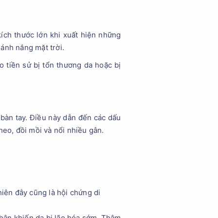
kích thước lớn khi xuất hiện những
ánh nắng mặt trời.
o tiền sử bị tổn thương da hoặc bị
bàn tay. Điều này dẫn đến các dấu
heo, đồi mồi và nổi nhiều gân.
hiên đây cũng là hội chứng di
nhân khiến da bị lão hóa sớm. Thậm