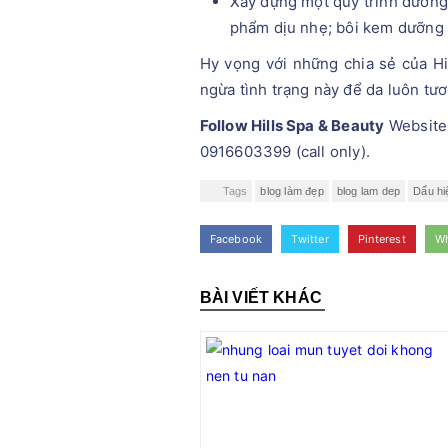
Xây dựng một quy trình dưỡng
phẩm dịu nhẹ; bôi kem dưỡng ẩ
Hy vọng với những chia sẻ của Hi
ngừa tình trạng này để da luôn tươi
Follow Hills Spa & Beauty
Website
0916603399 (call only).
Tags
blog làm đẹp
blog lam dep
Dấu hi
Facebook
Twitter
Pinterest
W
BÀI VIẾT KHÁC