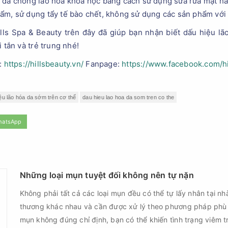
 da chống lão hóa khoa học bằng cách sử dụng sữa rửa mặt ha
m, sử dụng tẩy tế bào chết, không sử dụng các sản phẩm với k
lls Spa & Beauty trên đây đã giúp bạn nhận biết dấu hiệu l
 tắn và trẻ trung nhé!
:
https://hillsbeauty.vn/
Fanpage:
https://www.facebook.com/hi
ệu lão hóa da sớm trên cơ thể
dau hieu lao hoa da som tren co the
hatsApp
Những loại mụn tuyệt đối không nên tự nặn
Không phải tất cả các loại mụn đều có thể tự lấy nhân tại nh
thương khác nhau và cần được xử lý theo phương pháp phù
mụn không đúng chỉ định, bạn có thể khiến tình trạng viêm t