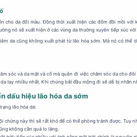
tố
ến cho da đổi màu. Đồng thời xuất hiện các đốm đồi mồi với 
ường nó sẽ xuất hiện ở các vùng da thường xuyên tiếp xúc với 
viêm da cũng không xuất phát từ lão hóa sớm. Mà nó có thể d
hăm sóc và da mặt và cổ mà quên đi việc chăm sóc da cho đôi 
 da tay nhiều nhất. Khi chúng bắt đầu mộng đi sẽ dễ bị nhăn n
n dấu hiệu lão hóa da sớm
rạng lão hóa da:
ội chứng này thì sẽ rất khó để có thể phòng tránh được. Tuy n
ũng không cần quá lo lắng.
ặt trời: tiếp xúc nhiều với ánh nắng mặt trời chính là nguyên 