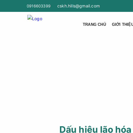
cskh.hills@gmail.com
0916603399
TRANG CHỦ
GIỚI THIỆ
Dấu hiệu lão hóa