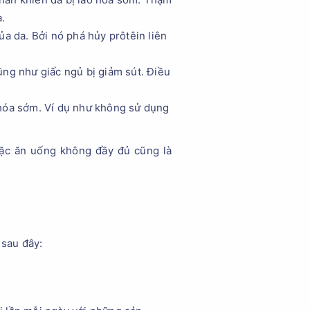
a.
a da. Bởi nó phá hủy prôtêin liên
ng như giấc ngủ bị giảm sút. Điều
 hóa sớm. Ví dụ như không sử dụng
oặc ăn uống không đầy đủ cũng là
 sau đây: