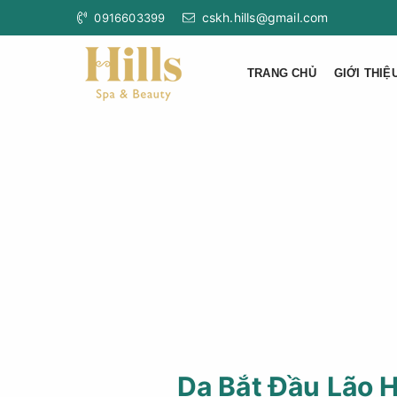
cskh.hills@gmail.com
0916603399
TRANG CHỦ
GIỚI THIỆ
Da Bắt Đầu Lão 