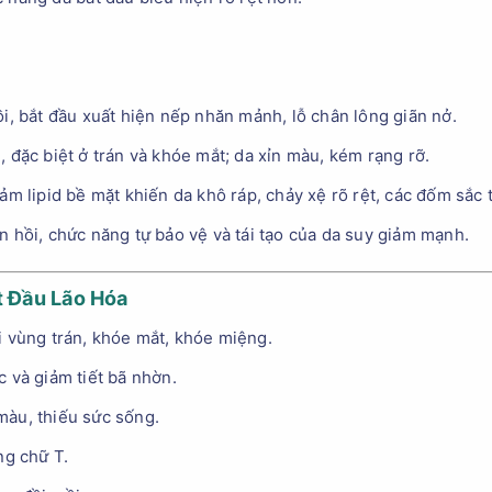
, bắt đầu xuất hiện nếp nhăn mảnh, lỗ chân lông giãn nở.
đặc biệt ở trán và khóe mắt; da xỉn màu, kém rạng rỡ.
m lipid bề mặt khiến da khô ráp, chảy xệ rõ rệt, các đốm sắc 
hồi, chức năng tự bảo vệ và tái tạo của da suy giảm mạnh.
t Đầu Lão Hóa
i vùng trán, khóe mắt, khóe miệng.
 và giảm tiết bã nhờn.
 màu, thiếu sức sống.
ng chữ T.