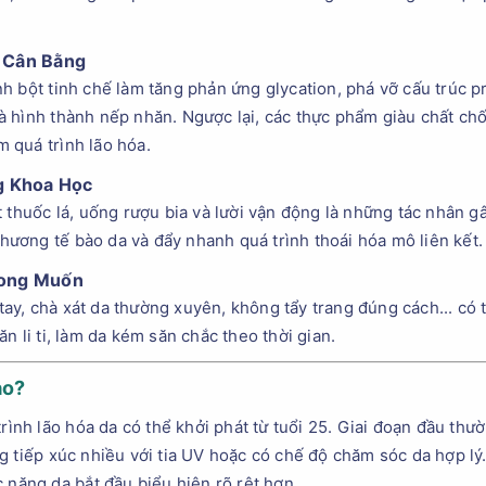
 Cân Bằng
 bột tinh chế làm tăng phản ứng glycation, phá vỡ cấu trúc pro
 hình thành nếp nhăn. Ngược lại, các thực phẩm giàu chất chố
 quá trình lão hóa.
g Khoa Học
 thuốc lá, uống rượu bia và lười vận động là những tác nhân gây
 thương tế bào da và đẩy nhanh quá trình thoái hóa mô liên kết.
Mong Muốn
y, chà xát da thường xuyên, không tẩy trang đúng cách... có t
n li ti, làm da kém săn chắc theo thời gian.
ào?
trình lão hóa da có thể khởi phát từ tuổi 25. Giai đoạn đầu th
 tiếp xúc nhiều với tia UV hoặc có chế độ chăm sóc da hợp lý. 
 năng da bắt đầu biểu hiện rõ rệt hơn.