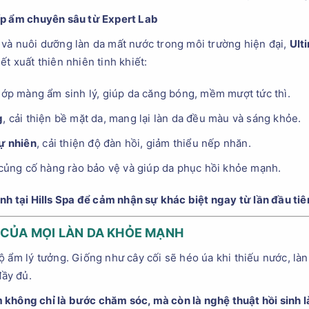
ấp ẩm chuyên sâu từ Expert Lab
và nuôi dưỡng làn da mất nước trong môi trường hiện đại,
Ult
t xuất thiên nhiên tinh khiết:
t lớp màng ẩm sinh lý, giúp da căng bóng, mềm mượt tức thì.
g
, cải thiện bề mặt da, mang lại làn da đều màu và sáng khỏe.
tự nhiên
, cải thiện độ đàn hồi, giảm thiểu nếp nhăn.
 củng cố hàng rào bảo vệ và giúp da phục hồi khỏe mạnh.
nh tại Hills Spa để cảm nhận sự khác biệt ngay từ lần đầu tiê
 CỦA MỌI LÀN DA KHỎE MẠNH
 ẩm lý tưởng. Giống như cây cối sẽ héo úa khi thiếu nước, làn
ầy đủ.
 không chỉ là bước chăm sóc, mà còn là nghệ thuật hồi sinh l