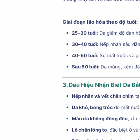
Giai đoạn lão hóa theo độ tuổi:
25–30 tuổi:
Da giảm độ đàn hồi
30–40 tuổi:
Nếp nhăn sâu dần, 
40–50 tuổi:
Sự mất nước và giả
Sau 50 tuổi:
Da mỏng, kém đàn 
3. Dấu Hiệu Nhận Biết Da Bắ
Nếp nhăn và vết chân chim
tạ
Da khô, bong tróc
do mất nước
Màu da không đồng đều
, xỉn
Lỗ chân lông to
, đặc biệt ở vù