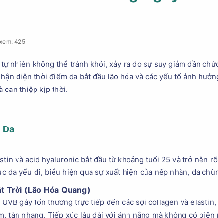
xem: 425
ý tự nhiên không thể tránh khỏi, xảy ra do sự suy giảm dần chứ
hận diện thời điểm da bắt đầu lão hóa và các yếu tố ảnh hưởng 
 can thiệp kịp thời.
a Da
stin và acid hyaluronic bắt đầu từ khoảng tuổi 25 và trở nên rõ
rúc da yếu đi, biểu hiện qua sự xuất hiện của nếp nhăn, da ch
t Trời (Lão Hóa Quang)
à UVB gây tổn thương trực tiếp đến các sợi collagen và elastin
, tàn nhang. Tiếp xúc lâu dài với ánh nắng mà không có biện