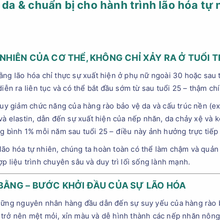
 da & chuẩn bị cho hành trình lão hóa tự n
 NHIÊN CỦA CƠ THỂ, KHÔNG CHỈ XẢY RA Ở TUỔI 
ng lão hóa chỉ thực sự xuất hiện ở phụ nữ ngoài 30 hoặc sau tu
diễn ra liên tục và có thể bắt đầu sớm từ sau tuổi 25 – thậm ch
suy giảm chức năng của hàng rào bảo vệ da và cấu trúc nền (ext
 và elastin, dẫn đến sự xuất hiện của nếp nhăn, da chảy xệ và 
ng bình 1% mỗi năm sau tuổi 25 – điều này ảnh hưởng trực tiếp
ão hóa tự nhiên, chúng ta hoàn toàn có thể làm chậm và quản 
p liệu trình chuyên sâu và duy trì lối sống lành mạnh.
BẰNG – BƯỚC KHỞI ĐẦU CỦA SỰ LÃO HÓA
hững nguyên nhân hàng đầu dẫn đến sự suy yếu của hàng rào b
 trở nên mệt mỏi, xỉn màu và dễ hình thành các nếp nhăn nông