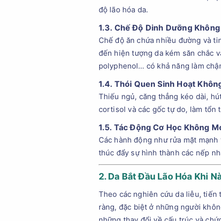
độ lão hóa da.
1.3. Chế Độ Dinh Dưỡng Không
Chế độ ăn chứa nhiều đường và tinh
đến hiện tượng da kém săn chắc và
polyphenol… có khả năng làm chậm
1.4. Thói Quen Sinh Hoạt Khôn
Thiếu ngủ, căng thẳng kéo dài, hút
cortisol và các gốc tự do, làm tổn
1.5. Tác Động Cơ Học Không 
Các hành động như rửa mặt mạnh ta
thúc đẩy sự hình thành các nếp nhă
2. Da Bắt Đầu Lão Hóa Khi N
Theo các nghiên cứu da liễu, tiến 
ràng, đặc biệt ở những người không
những thay đổi về cấu trúc và chức