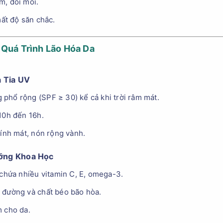
m, đồi mồi.
mất độ săn chắc.
Quá Trình Lão Hóa Da
a Tia UV
phổ rộng (SPF ≥ 30) kể cả khi trời râm mát.
10h đến 16h.
kính mát, nón rộng vành.
ưỡng Khoa Học
 chứa nhiều vitamin C, E, omega-3.
 đường và chất béo bão hòa.
m cho da.