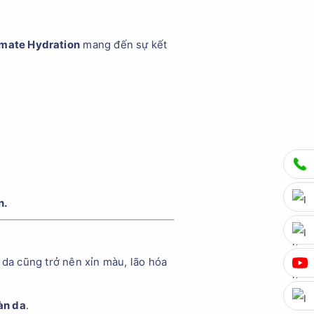
imate Hydration
mang đến sự kết
n.
 da cũng trở nên xỉn màu, lão hóa
àn da
.