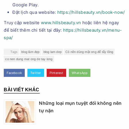
Google Play.
Đặt lịch qua website:
https://hillsbeauty.vn/book-now/
Truy cập website
www.hillsbeauty.vn
hoặc liên hệ ngay
để biết thêm chi tiết tại đây:
https://hillsbeauty.vn/menu-
spa/
Tags
blog làm đẹp
blog lam dep
Có nên dùng mật ong để tẩy lông
co nen dung mat ong de tay long
Facebook
Twitter
Pinterest
WhatsApp
BÀI VIẾT KHÁC
Những loại mụn tuyệt đối không nên
tự nặn