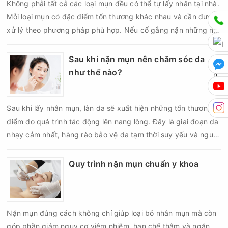
Không phải tất cả các loại mụn đều có thể tự lấy nhân tại nhà.
Mỗi loại mụn có đặc điểm tổn thương khác nhau và cần được
xử lý theo phương pháp phù hợp. Nếu cố gắng nặn những nốt
mụn không đúng chỉ định, bạn có thể khiến tình trạng viêm trở
nên nghiêm trọng hơn, làm tăng nguy cơ nhiễm trùng, để lại
Sau khi nặn mụn nên chăm sóc da
thâm hoặc sẹo khó phục hồi.
như thế nào?
Sau khi lấy nhân mụn, làn da sẽ xuất hiện những tổn thương vi
điểm do quá trình tác động lên nang lông. Đây là giai đoạn da
nhạy cảm nhất, hàng rào bảo vệ da tạm thời suy yếu và nguy
cơ viêm nhiễm, thâm sau mụn hoặc hình thành sẹo sẽ tăng lên
nếu chăm sóc không đúng cách. Chính vì vậy, việc chăm sóc
Quy trình nặn mụn chuẩn y khoa
da sau nặn mụn không chỉ giúp vùng da hồi phục nhanh hơn
mà còn góp phần giảm nguy cơ tái phát mụn và hạn chế các
biến chứng về sau.
Nặn mụn đúng cách không chỉ giúp loại bỏ nhân mụn mà còn
góp phần giảm nguy cơ viêm nhiễm, hạn chế thâm và ngăn