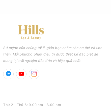
phổ biến khiến tình trạng mụn trở nên nghiêm trọng hơn, làm
tăng nguy cơ viêm nhiễm, thâm và sẹo.
Sứ mệnh của chúng tôi là giúp bạn chăm sóc cơ thể và tinh
thần. Mỗi phương pháp điều trị được thiết kế đặc biệt để
mang lại trải nghiệm độc đáo và hiệu quả nhất.
GIỜ MỞ CỬA
Thứ 2 – Thứ 6: 9.00 am – 8.00 pm