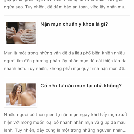
ngừa sẹo. Tuy nhiên, để đảm bảo an toàn, việc lấy nhân mụn
cần được thực hiện theo đúng quy trình chuẩn y khoa với đầy
đủ các bước vô khuẩn và chăm sóc sau điều trị.
Nặn mụn chuẩn y khoa là gì?
Mụn là một trong những vấn đề da liễu phổ biến khiến nhiều
người tìm đến phương pháp lấy nhân mụn để cải thiện làn da
nhanh hơn. Tuy nhiên, không phải mọi quy trình nặn mụn đều
an toàn và mang lại hiệu quả như mong muốn. Nếu thực hiện
sai kỹ thuật hoặc lấy nhân mụn không đúng thời điểm, làn da
Có nên tự nặn mụn tại nhà không?
có thể đối mặt với nguy cơ viêm nhiễm, thâm sau mụn và thậm
chí là sẹo rỗ. Vậy nặn mụn chuẩn y khoa là gì và một quy trình
đạt tiêu chuẩn cần đáp ứng những yêu cầu nào?
Nhiều người có thói quen tự nặn mụn ngay khi thấy mụn xuất
hiện với mong muốn loại bỏ nhanh nhân mụn và giúp da mau
lành. Tuy nhiên, đây cũng là một trong những nguyên nhân