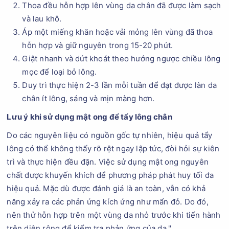
Thoa đều hỗn hợp lên vùng da chân đã được làm sạch
và lau khô.
Áp một miếng khăn hoặc vải mỏng lên vùng đã thoa
hỗn hợp và giữ nguyên trong 15-20 phút.
Giật nhanh và dứt khoát theo hướng ngược chiều lông
mọc để loại bỏ lông.
Duy trì thực hiện 2-3 lần mỗi tuần để đạt được làn da
chân ít lông, sáng và mịn màng hơn.
Lưu ý khi sử dụng mật ong để tẩy lông chân
Do các nguyên liệu có nguồn gốc tự nhiên, hiệu quả tẩy
lông có thể không thấy rõ rệt ngay lập tức, đòi hỏi sự kiên
trì và thực hiện đều đặn. Việc sử dụng mật ong nguyên
chất được khuyến khích để phương pháp phát huy tối đa
hiệu quả. Mặc dù được đánh giá là an toàn, vẫn có khả
năng xảy ra các phản ứng kích ứng như mẩn đỏ. Do đó,
nên thử hỗn hợp trên một vùng da nhỏ trước khi tiến hành
trên diện rộng để kiểm tra phản ứng của da."