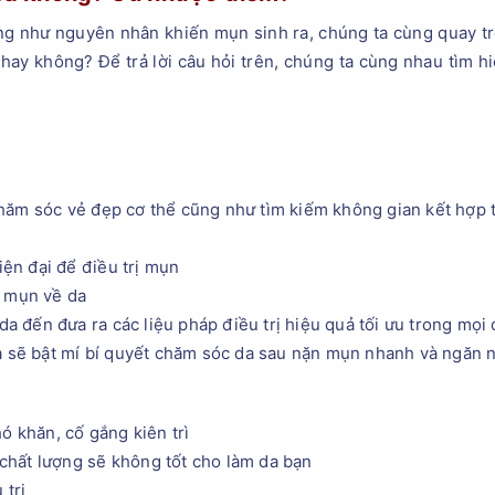
ng như nguyên nhân khiến mụn sinh ra, chúng ta cùng quay trở 
ay không? Để trả lời câu hỏi trên, chúng ta cùng nhau tìm h
hăm sóc vẻ đẹp cơ thể cũng như tìm kiếm không gian kết hợp t
hiện đại để điều trị mụn
ề mụn về da
 da đến đưa ra các liệu pháp điều trị hiệu quả tối ưu trong mọi 
a sẽ bật mí bí quyết chăm sóc da sau nặn mụn nhanh và ngăn n
ó khăn, cố gắng kiên trì
hất lượng sẽ không tốt cho làm da bạn
 trị