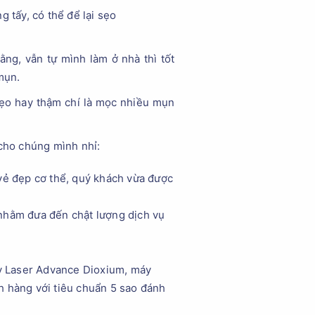
 tấy, có thể để lại sẹo
ng, vẫn tự mình làm ở nhà thì tốt
mụn.
sẹo hay thậm chí là mọc nhiều mụn
 cho chúng mình nhỉ:
vẻ đẹp cơ thể, quý khách vừa được
p nhằm đưa đến chật lượng dịch vụ
áy Laser Advance Dioxium, máy
h hàng với tiêu chuẩn 5 sao đánh