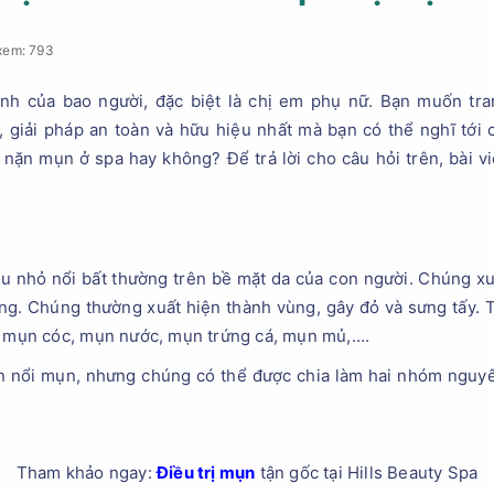
xem: 793
ảnh của bao người, đặc biệt là chị em phụ nữ. Bạn muốn tr
 giải pháp an toàn và hữu hiệu nhất mà bạn có thể nghĩ tới c
i nặn mụn ở spa hay không? Để trả lời cho câu hỏi trên, bài vi
u nhỏ nổi bất thường trên bề mặt da của con người. Chúng xu
g. Chúng thường xuất hiện thành vùng, gây đỏ và sưng tấy. T
ư: mụn cóc, mụn nước, mụn trứng cá, mụn mủ,….
n nổi mụn, nhưng chúng có thể được chia làm hai nhóm nguyê
Tham khảo ngay:
Điều trị mụn
tận gốc tại Hills Beauty Spa