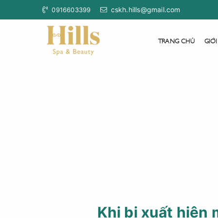
cskh.hills@gmail.com
0916603399
TRANG CHỦ
GIỚI
Khi bị xuất hiện