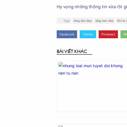
Hy vọng những thông tin vừa rồi g
Tags
blog làm đẹp
blog lam dep
Khi bị
Facebook
Twitter
Pinterest
W
BÀI VIẾT KHÁC