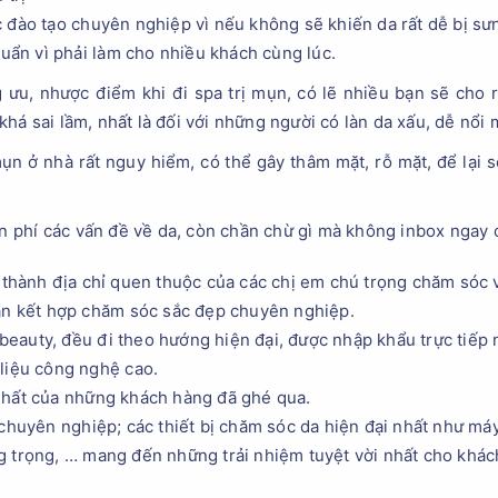
 đào tạo chuyên nghiệp vì nếu không sẽ khiến da rất dễ bị sưng
huẩn vì phải làm cho nhiều khách cùng lúc.
ưu, nhược điểm khi đi spa trị mụn, có lẽ nhiều bạn sẽ cho rằ
há sai lầm, nhất là đối với những người có làn da xấu, dễ nổi 
ụn ở nhà rất nguy hiểm, có thể gây thâm mặt, rỗ mặt, để lại 
iễn phí các vấn đề về da, còn chần chừ gì mà không inbox ngay
thành địa chỉ quen thuộc của các chị em chú trọng chăm sóc 
iãn kết hợp chăm sóc sắc đẹp chuyên nghiệp.
lsbeauty, đều đi theo hướng hiện đại, được nhập khẩu trực tiế
ị liệu công nghệ cao.
nhất của những khách hàng đã ghé qua.
 chuyên nghiệp; các thiết bị chăm sóc da hiện đại nhất như m
 trọng, … mang đến những trải nhiệm tuyệt vời nhất cho khác