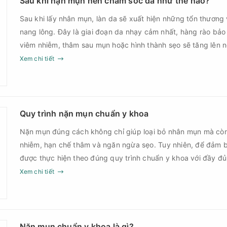
Sau khi nặn mụn nên chăm sóc da như thế nào?
Sau khi lấy nhân mụn, làn da sẽ xuất hiện những tổn thương 
nang lông. Đây là giai đoạn da nhạy cảm nhất, hàng rào bảo
viêm nhiễm, thâm sau mụn hoặc hình thành sẹo sẽ tăng lên
Chính vì vậy, việc chăm sóc da sau nặn mụn không chỉ giúp
Xem chi tiết
góp phần giảm nguy cơ tái phát mụn và hạn chế các biến c
Quy trình nặn mụn chuẩn y khoa
Nặn mụn đúng cách không chỉ giúp loại bỏ nhân mụn mà cò
nhiễm, hạn chế thâm và ngăn ngừa sẹo. Tuy nhiên, để đảm b
được thực hiện theo đúng quy trình chuẩn y khoa với đầy đ
sau điều trị.
Xem chi tiết
Nặn mụn chuẩn y khoa là gì?