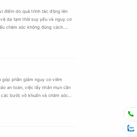
vi điểm do quá trình tác động lên
 vệ da tạm thời suy yếu và nguy cơ
 nếu chăm sóc không đúng cách.
 vùng da hồi phục nhanh hơn mà còn
hứng về sau.
n góp phần giảm nguy cơ viêm
ảo an toàn, việc lấy nhân mụn cần
ủ các bước vô khuẩn và chăm sóc