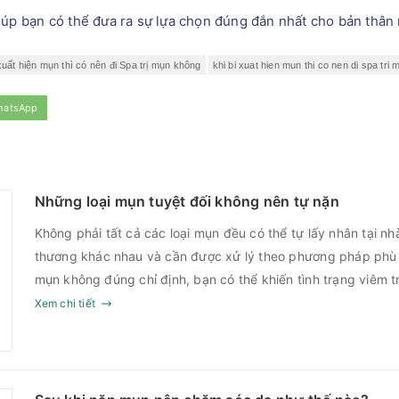
iúp bạn có thể đưa ra sự lựa chọn đúng đắn nhất cho bản thân
 xuất hiện mụn thì có nên đi Spa trị mụn không
khi bi xuat hien mun thi co nen di spa tri
hatsApp
Những loại mụn tuyệt đối không nên tự nặn
Không phải tất cả các loại mụn đều có thể tự lấy nhân tại nh
thương khác nhau và cần được xử lý theo phương pháp phù
mụn không đúng chỉ định, bạn có thể khiến tình trạng viêm t
nguy cơ nhiễm trùng, để lại thâm hoặc sẹo khó phục hồi.
Xem chi tiết