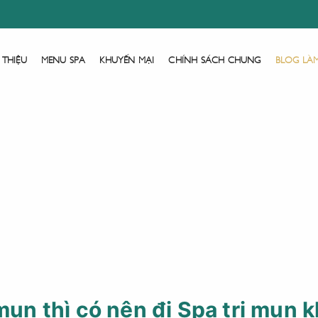
 THIỆU
MENU SPA
KHUYẾN MẠI
CHÍNH SÁCH CHUNG
BLOG LÀ
Trang Chủ
Blog Làm Đẹp
 mụn thì có nên đi Spa trị mụn 