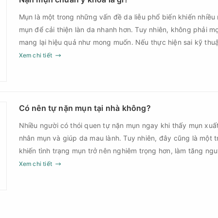
Mụn là một trong những vấn đề da liễu phổ biến khiến nhiều
mụn để cải thiện làn da nhanh hơn. Tuy nhiên, không phải m
mang lại hiệu quả như mong muốn. Nếu thực hiện sai kỹ th
thời điểm, làn da có thể đối mặt với nguy cơ viêm nhiễm, thâ
Xem chi tiết
nặn mụn chuẩn y khoa là gì và một quy trình đạt tiêu chuẩ
Có nên tự nặn mụn tại nhà không?
Nhiều người có thói quen tự nặn mụn ngay khi thấy mụn xuấ
nhân mụn và giúp da mau lành. Tuy nhiên, đây cũng là một 
khiến tình trạng mụn trở nên nghiêm trọng hơn, làm tăng ng
Xem chi tiết