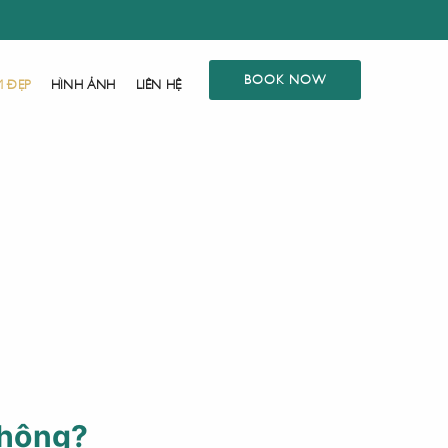
BOOK NOW
M ĐẸP
HÌNH ẢNH
LIÊN HỆ
không?