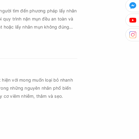
 người tìm đến phương pháp lấy nhân
ọi quy trình nặn mụn đều an toàn và
uật hoặc lấy nhân mụn không đúng
m sau mụn và thậm chí là sẹo rỗ. Vậy
n cần đáp ứng những yêu cầu nào?
t hiện với mong muốn loại bỏ nhanh
trong những nguyên nhân phổ biến
uy cơ viêm nhiễm, thâm và sẹo.