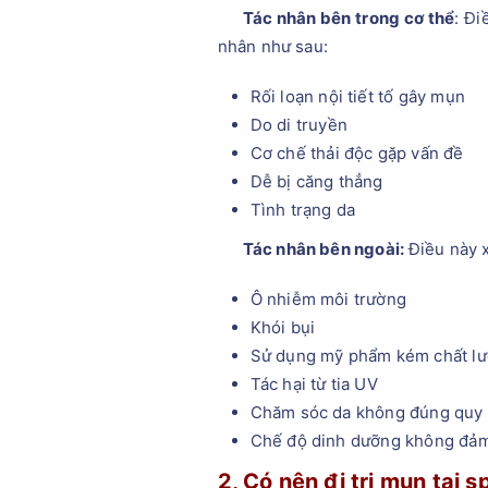
Tác nhân bên trong cơ thể
: Đi
nhân như sau:
Rối loạn nội tiết tố gây mụn
Do di truyền
Cơ chế thải độc gặp vấn đề
Dễ bị căng thẳng
Tình trạng da
Tác nhân bên ngoài:
Điều này 
Ô nhiễm môi trường
Khói bụi
Sử dụng mỹ phẩm kém chất l
Tác hại từ tia UV
Chăm sóc da không đúng quy
Chế độ dinh dưỡng không đả
2, Có nên đi trị mụn tại