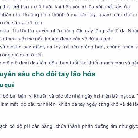
 thời tiết hanh khô hoặc khi tiếp xúc nhiều với chất tẩy rửa.
nhăn nhỏ thường hình thành ở mu bàn tay, quanh các khớp ng
 nên sâu và rõ hơn.
màu: Tia UV là nguyên nhân hàng đầu gây tăng sắc tố da. Nh
ần theo tuổi tác nếu không được bảo vệ đúng cách.
 và elastin suy giảm, da tay trở nên mỏng hơn, chùng nhão 
rông già nua rõ rệt.
p mô mỡ dưới da giảm dần theo tuổi tác khiến mạch máu và gân
uyên sâu cho đôi tay lão hóa
u quả
i bỏ bụi bẩn, vi khuẩn và các tác nhân gây hại trên bề mặt da. 
 làm mất lớp dầu tự nhiên, khiến da tay ngày càng khô và dễ lã
ạch có độ pH cân bằng, chứa thành phần dưỡng ẩm như glyc