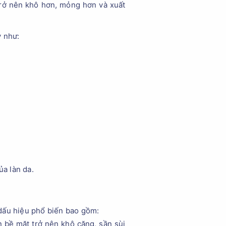
 trở nên khô hơn, mỏng hơn và xuất
y như:
ủa làn da.
ố dấu hiệu phổ biến bao gồm:
n bề mặt trở nên khô căng, sần sùi