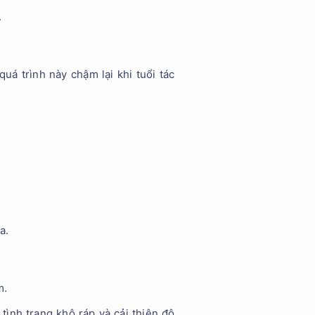
.
uá trình này chậm lại khi tuổi tác
a.
m.
ình trạng khô ráp và cải thiện độ