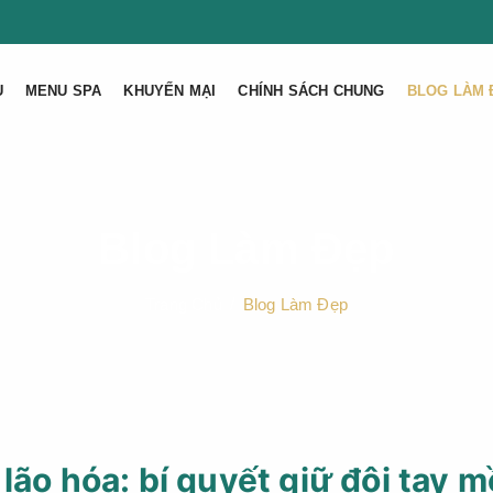
U
MENU SPA
KHUYẾN MẠI
CHÍNH SÁCH CHUNG
BLOG LÀM 
Blog Làm Đẹp
Trang Chủ
Blog Làm Đẹp
lão hóa: bí quyết giữ đôi tay m