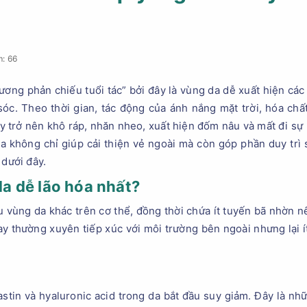
: 66
ương phản chiếu tuổi tác” bởi đây là vùng da dễ xuất hiện các
óc. Theo thời gian, tác động của ánh nắng mặt trời, hóa chất t
ay trở nên khô ráp, nhăn nheo, xuất hiện đốm nâu và mất đi sự
a không chỉ giúp cải thiện vẻ ngoài mà còn góp phần duy trì s
 dưới đây.
da dễ lão hóa nhất?
 vùng da khác trên cơ thể, đồng thời chứa ít tuyến bã nhờn n
ay thường xuyên tiếp xúc với môi trường bên ngoài nhưng lại 
lastin và hyaluronic acid trong da bắt đầu suy giảm. Đây là n