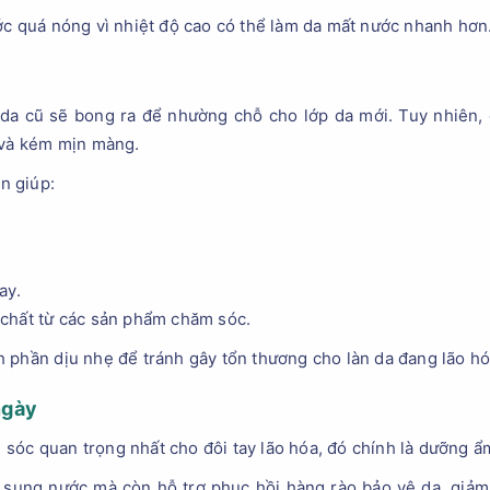
ớc quá nóng vì nhiệt độ cao có thể làm da mất nước nhanh hơn
da cũ sẽ bong ra để nhường chỗ cho lớp da mới. Tuy nhiên, q
 và kém mịn màng.
ần giúp:
ay.
chất từ các sản phẩm chăm sóc.
 phần dịu nhẹ để tránh gây tổn thương cho làn da đang lão hó
ngày
óc quan trọng nhất cho đôi tay lão hóa, đó chính là dưỡng ẩ
sung nước mà còn hỗ trợ phục hồi hàng rào bảo vệ da, giảm t