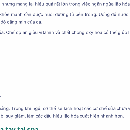
n nhưng mang lại hiệu quả rất lớn trong việc ngăn ngừa lão hó
khỏe mạnh cần được nuôi dưỡng từ bên trong. Uống đủ nước gi
n độ căng mịn của da.
: Chế độ ăn giàu vitamin và chất chống oxy hóa có thể giúp 
.
ẳng: Trong khi ngủ, cơ thể sẽ kích hoạt các cơ chế sửa chữa v
 bị suy giảm, làm các dấu hiệu lão hóa xuất hiện nhanh hơn.
a tay tại spa