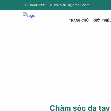
cskh.hills@gmail.com
0916603399
TRANG CHỦ
GIỚI THIỆ
Chăm sóc da tay 