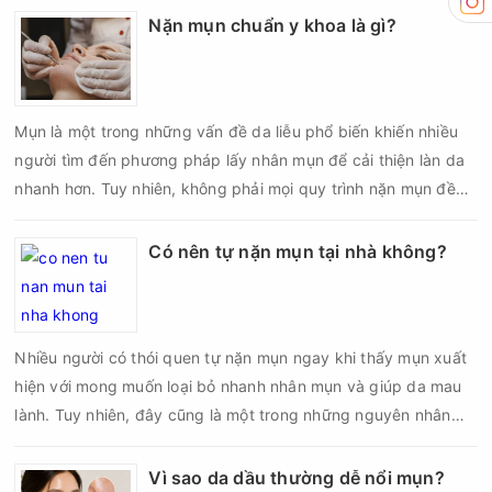
đủ các bước vô khuẩn và chăm sóc sau điều trị.
Nặn mụn chuẩn y khoa là gì?
Mụn là một trong những vấn đề da liễu phổ biến khiến nhiều
người tìm đến phương pháp lấy nhân mụn để cải thiện làn da
nhanh hơn. Tuy nhiên, không phải mọi quy trình nặn mụn đều
an toàn và mang lại hiệu quả như mong muốn. Nếu thực hiện
sai kỹ thuật hoặc lấy nhân mụn không đúng thời điểm, làn da
Có nên tự nặn mụn tại nhà không?
có thể đối mặt với nguy cơ viêm nhiễm, thâm sau mụn và thậm
chí là sẹo rỗ. Vậy nặn mụn chuẩn y khoa là gì và một quy trình
đạt tiêu chuẩn cần đáp ứng những yêu cầu nào?
Nhiều người có thói quen tự nặn mụn ngay khi thấy mụn xuất
hiện với mong muốn loại bỏ nhanh nhân mụn và giúp da mau
lành. Tuy nhiên, đây cũng là một trong những nguyên nhân
phổ biến khiến tình trạng mụn trở nên nghiêm trọng hơn, làm
tăng nguy cơ viêm nhiễm, thâm và sẹo.
Vì sao da dầu thường dễ nổi mụn?