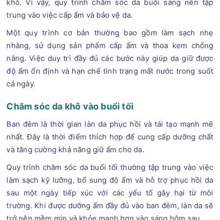
khô. Vì vậy, quy trình chăm sóc da buổi sáng nên tập
trung vào việc cấp ẩm và bảo vệ da.
Một quy trình cơ bản thường bao gồm làm sạch nhẹ
nhàng, sử dụng sản phẩm cấp ẩm và thoa kem chống
nắng. Việc duy trì đầy đủ các bước này giúp da giữ được
độ ẩm ổn định và hạn chế tình trạng mất nước trong suốt
cả ngày.
Chăm sóc da khô vào buổi tối
Ban đêm là thời gian làn da phục hồi và tái tạo mạnh mẽ
nhất. Đây là thời điểm thích hợp để cung cấp dưỡng chất
và tăng cường khả năng giữ ẩm cho da.
Quy trình chăm sóc da buổi tối thường tập trung vào việc
làm sạch kỹ lưỡng, bổ sung độ ẩm và hỗ trợ phục hồi da
sau một ngày tiếp xúc với các yếu tố gây hại từ môi
trường. Khi được dưỡng ẩm đầy đủ vào ban đêm, làn da sẽ
trở nên mềm mịn và khỏe mạnh hơn vào sáng hôm sau.