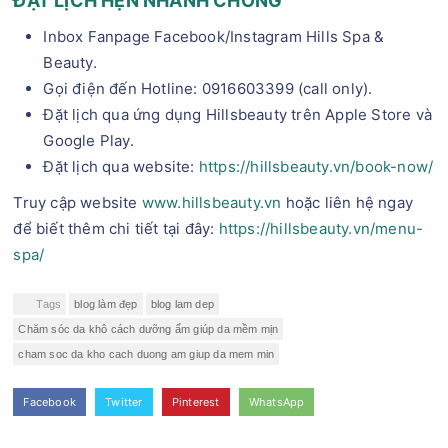
ĐẶT LỊCH HẸN NHANH CHÓNG
Inbox Fanpage Facebook/Instagram Hills Spa &
Beauty.
Gọi điện đến Hotline: 0916603399 (call only).
Đặt lịch qua ứng dụng Hillsbeauty trên Apple Store và
Google Play.
Đặt lịch qua website:
https://hillsbeauty.vn/book-now/
Truy cập website
www.hillsbeauty.vn
hoặc liên hệ ngay
để biết thêm chi tiết tại đây:
https://hillsbeauty.vn/menu-
spa/
Tags
blog làm đẹp
blog lam dep
Chăm sóc da khô cách dưỡng ẩm giúp da mềm mịn
cham soc da kho cach duong am giup da mem min
Facebook
Twitter
Pinterest
WhatsApp