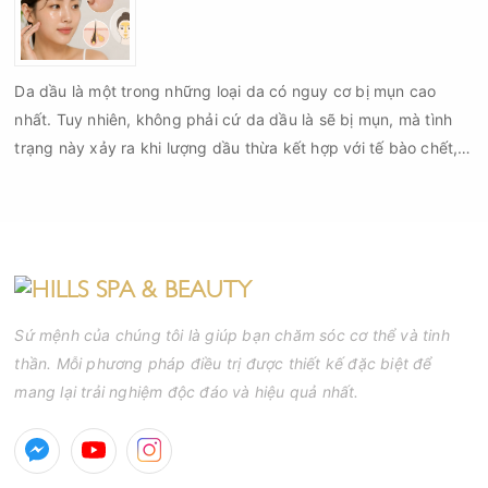
Da dầu là một trong những loại da có nguy cơ bị mụn cao
nhất. Tuy nhiên, không phải cứ da dầu là sẽ bị mụn, mà tình
trạng này xảy ra khi lượng dầu thừa kết hợp với tế bào chết,
bụi bẩn và vi khuẩn gây bít tắc lỗ chân lông. Nếu không được
chăm sóc đúng cách, các nốt mụn đầu đen, mụn đầu trắng,
mụn viêm hay mụn mủ sẽ xuất hiện ngày càng nhiều.
Sứ mệnh của chúng tôi là giúp bạn chăm sóc cơ thể và tinh
thần. Mỗi phương pháp điều trị được thiết kế đặc biệt để
mang lại trải nghiệm độc đáo và hiệu quả nhất.