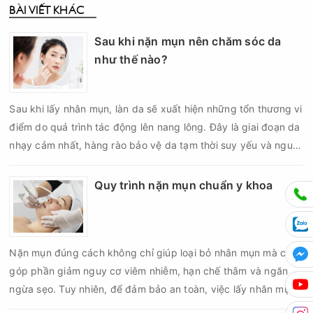
BÀI VIẾT KHÁC
Sau khi nặn mụn nên chăm sóc da
như thế nào?
Sau khi lấy nhân mụn, làn da sẽ xuất hiện những tổn thương vi
điểm do quá trình tác động lên nang lông. Đây là giai đoạn da
nhạy cảm nhất, hàng rào bảo vệ da tạm thời suy yếu và nguy
cơ viêm nhiễm, thâm sau mụn hoặc hình thành sẹo sẽ tăng lên
nếu chăm sóc không đúng cách. Chính vì vậy, việc chăm sóc
Quy trình nặn mụn chuẩn y khoa
da sau nặn mụn không chỉ giúp vùng da hồi phục nhanh hơn
mà còn góp phần giảm nguy cơ tái phát mụn và hạn chế các
biến chứng về sau.
Nặn mụn đúng cách không chỉ giúp loại bỏ nhân mụn mà còn
góp phần giảm nguy cơ viêm nhiễm, hạn chế thâm và ngăn
ngừa sẹo. Tuy nhiên, để đảm bảo an toàn, việc lấy nhân mụn
cần được thực hiện theo đúng quy trình chuẩn y khoa với đầy