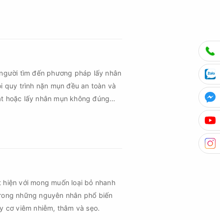
 người tìm đến phương pháp lấy nhân
ọi quy trình nặn mụn đều an toàn và
uật hoặc lấy nhân mụn không đúng
m sau mụn và thậm chí là sẹo rỗ. Vậy
n cần đáp ứng những yêu cầu nào?
t hiện với mong muốn loại bỏ nhanh
trong những nguyên nhân phổ biến
uy cơ viêm nhiễm, thâm và sẹo.