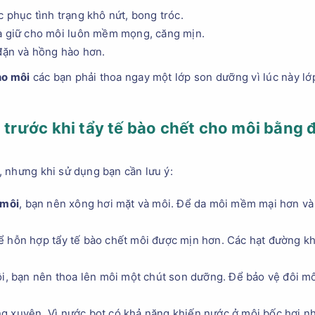
 phục tình trạng khô nứt, bong tróc.
và giữ cho môi luôn mềm mọng, căng mịn.
 đặn và hồng hào hơn.
ho môi
các bạn phải thoa ngay một lớp son dưỡng vì lúc này l
t trước khi tẩy tế bào chết cho môi bằng 
 nhưng khi sử dụng bạn cần lưu ý:
 môi
, bạn nên xông hơi mặt và môi. Để da môi mềm mại hơn và 
ể hỗn hợp tẩy tế bào chết môi được mịn hơn. Các hạt đường kh
ôi, bạn nên thoa lên môi một chút son dưỡng. Để bảo vệ đôi m
g xuyên. Vì nước bọt có khả năng khiến nước ở môi bốc hơi n