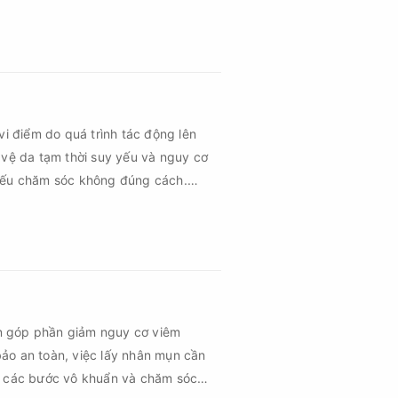
vi điểm do quá trình tác động lên
 vệ da tạm thời suy yếu và nguy cơ
 nếu chăm sóc không đúng cách.
 vùng da hồi phục nhanh hơn mà còn
hứng về sau.
n góp phần giảm nguy cơ viêm
ảo an toàn, việc lấy nhân mụn cần
ủ các bước vô khuẩn và chăm sóc