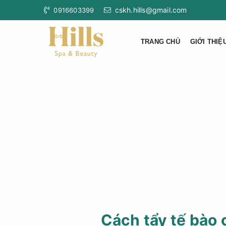
cskh.hills@gmail.com
0916603399
TRANG CHỦ
GIỚI THIỆ
Cách tẩy tế bào