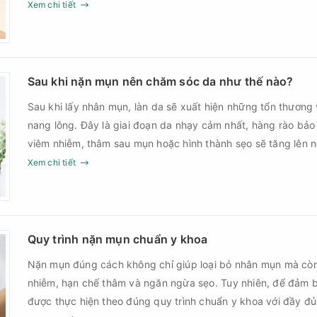
nguy cơ nhiễm trùng, để lại thâm hoặc sẹo khó phục hồi.
Xem chi tiết
Sau khi nặn mụn nên chăm sóc da như thế nào?
Sau khi lấy nhân mụn, làn da sẽ xuất hiện những tổn thương 
nang lông. Đây là giai đoạn da nhạy cảm nhất, hàng rào bảo
viêm nhiễm, thâm sau mụn hoặc hình thành sẹo sẽ tăng lên
Chính vì vậy, việc chăm sóc da sau nặn mụn không chỉ giúp
Xem chi tiết
góp phần giảm nguy cơ tái phát mụn và hạn chế các biến c
Quy trình nặn mụn chuẩn y khoa
Nặn mụn đúng cách không chỉ giúp loại bỏ nhân mụn mà cò
nhiễm, hạn chế thâm và ngăn ngừa sẹo. Tuy nhiên, để đảm b
được thực hiện theo đúng quy trình chuẩn y khoa với đầy đ