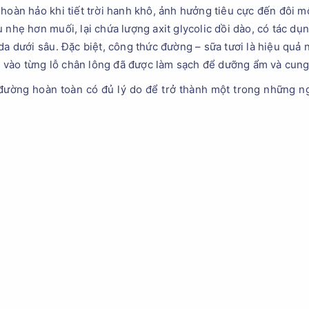
oàn hảo khi tiết trời hanh khô, ảnh hưởng tiêu cực đến đôi môi
 nhẹ hơn muối, lại chứa lượng axit glycolic dồi dào, có tác dụ
a dưới sâu. Đặc biệt, công thức đường – sữa tươi là hiệu quả 
âu vào từng lỗ chân lông đã được làm sạch để dưỡng ẩm và cun
 đường hoàn toàn có đủ lý do để trở thành một trong những ng