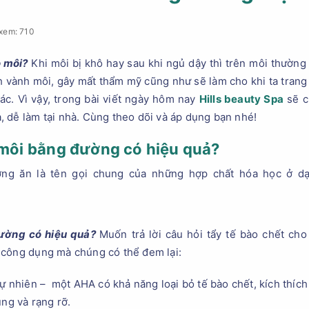
xem: 710
o môi?
Khi môi bị khô hay sau khi ngủ dậy thì trên môi thường
 vành môi, gây mất thẩm mỹ cũng như sẽ làm cho khi ta tran
ác. Vì vậy, trong bài viết ngày hôm nay
Hills beauty Spa
sẽ c
 dễ làm tại nhà. Cùng theo dõi và áp dụng bạn nhé!
o môi bằng đường có hiệu quả?
ờng ăn là tên gọi chung của những hợp chất hóa học ở dạ
đường có hiệu quả?
Muốn trả lời câu hỏi tẩy tế bào chết ch
 công dụng mà chúng có thể đem lại:
ự nhiên – một AHA có khả năng loại bỏ tế bào chết, kích thích t
ung và rạng rỡ.