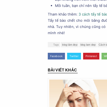
Mỗi tuần, bạn chỉ nên tẩy tế b
Tham khảo thêm:
3 cách tẩy tế bà
Tẩy tế bào chết cho môi bằng đườ
nhà. Tuy nhiên, vì chúng cũng c
mình nhé!
Tags
blog làm đẹp
blog lam dep
Cách t
Facebook
Twitter
Pinterest
W
BÀI VIẾT KHÁC