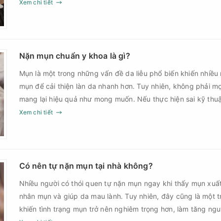
sau điều trị.
Xem chi tiết
Nặn mụn chuẩn y khoa là gì?
Mụn là một trong những vấn đề da liễu phổ biến khiến nhiều
mụn để cải thiện làn da nhanh hơn. Tuy nhiên, không phải m
mang lại hiệu quả như mong muốn. Nếu thực hiện sai kỹ th
thời điểm, làn da có thể đối mặt với nguy cơ viêm nhiễm, thâ
Xem chi tiết
nặn mụn chuẩn y khoa là gì và một quy trình đạt tiêu chuẩ
Có nên tự nặn mụn tại nhà không?
Nhiều người có thói quen tự nặn mụn ngay khi thấy mụn xuấ
nhân mụn và giúp da mau lành. Tuy nhiên, đây cũng là một 
khiến tình trạng mụn trở nên nghiêm trọng hơn, làm tăng ng