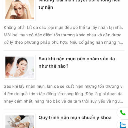
nhiều người quan tâm khi xây dựng routine chăm sóc da. Tần
tự nặn
suất lấy nhân mụn không nên áp dụng giống nhau cho mọi
người mà cần dựa trên loại da, tình trạng mụn và khả năng
Không phải tất cả các loại mụn đều có thể tự lấy nhân tại nhà.
phục hồi của da.
Mỗi loại mụn có đặc điểm tổn thương khác nhau và cần được
xử lý theo phương pháp phù hợp. Nếu cố gắng nặn những nốt
mụn không đúng chỉ định, bạn có thể khiến tình trạng viêm trở
nên nghiêm trọng hơn, làm tăng nguy cơ nhiễm trùng, để lại
Sau khi nặn mụn nên chăm sóc da
thâm hoặc sẹo khó phục hồi.
như thế nào?
Sau khi lấy nhân mụn, làn da sẽ xuất hiện những tổn thương vi
điểm do quá trình tác động lên nang lông. Đây là giai đoạn da
nhạy cảm nhất, hàng rào bảo vệ da tạm thời suy yếu và nguy
cơ viêm nhiễm, thâm sau mụn hoặc hình thành sẹo sẽ tăng lên
nếu chăm sóc không đúng cách. Chính vì vậy, việc chăm sóc
Quy trình nặn mụn chuẩn y khoa
da sau nặn mụn không chỉ giúp vùng da hồi phục nhanh hơn