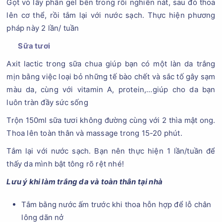
Gọt vỏ lấy phần gel bên trong rồi nghiền nát, sau đó thoa
lên cơ thể, rồi tắm lại với nước sạch. Thực hiện phương
pháp này 2 lần/ tuần
Sữa tươi
Axit lactic trong sữa chua giúp bạn có một làn da trắng
mịn bằng việc loại bỏ những tế bào chết và sắc tố gây sạm
màu da, cùng với vitamin A, protein,…giúp cho da bạn
luôn tràn đầy sức sống
Trộn 150ml sữa tươi không đường cùng với 2 thìa mật ong.
Thoa lên toàn thân và massage trong 15-20 phút.
Tắm lại với nước sạch. Bạn nên thực hiện 1 lần/tuần để
thấy da mình bật tông rõ rệt nhé!
Lưu ý khi làm trắng da và toàn thân tại nhà
Tắm bằng nước ấm trước khi thoa hỗn hợp để lỗ chân
lông dãn nở