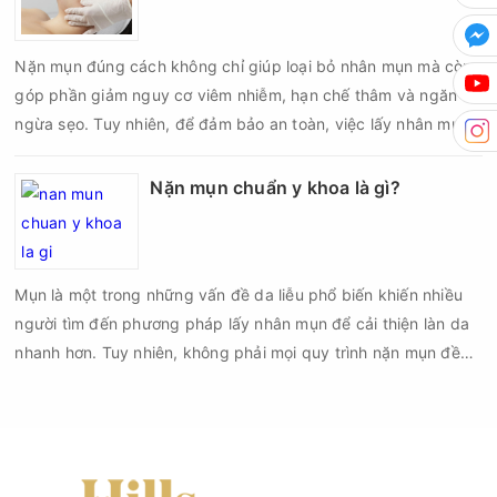
mà còn góp phần giảm nguy cơ tái phát mụn và hạn chế các
biến chứng về sau.
Nặn mụn đúng cách không chỉ giúp loại bỏ nhân mụn mà còn
góp phần giảm nguy cơ viêm nhiễm, hạn chế thâm và ngăn
ngừa sẹo. Tuy nhiên, để đảm bảo an toàn, việc lấy nhân mụn
cần được thực hiện theo đúng quy trình chuẩn y khoa với đầy
đủ các bước vô khuẩn và chăm sóc sau điều trị.
Nặn mụn chuẩn y khoa là gì?
Mụn là một trong những vấn đề da liễu phổ biến khiến nhiều
người tìm đến phương pháp lấy nhân mụn để cải thiện làn da
nhanh hơn. Tuy nhiên, không phải mọi quy trình nặn mụn đều
an toàn và mang lại hiệu quả như mong muốn. Nếu thực hiện
sai kỹ thuật hoặc lấy nhân mụn không đúng thời điểm, làn da
có thể đối mặt với nguy cơ viêm nhiễm, thâm sau mụn và thậm
chí là sẹo rỗ. Vậy nặn mụn chuẩn y khoa là gì và một quy trình
đạt tiêu chuẩn cần đáp ứng những yêu cầu nào?