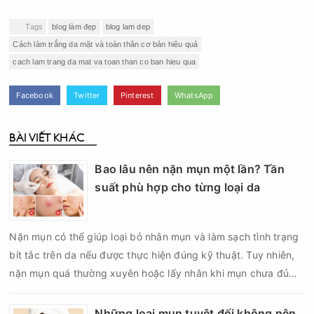
Tags
blog làm đẹp
blog lam dep
Cách làm trắng da mặt và toàn thân cơ bản hiệu quả
cach lam trang da mat va toan than co ban hieu qua
Facebook
Twitter
Pinterest
WhatsApp
BÀI VIẾT KHÁC
Bao lâu nên nặn mụn một lần? Tần
suất phù hợp cho từng loại da
Nặn mụn có thể giúp loại bỏ nhân mụn và làm sạch tình trạng
bít tắc trên da nếu được thực hiện đúng kỹ thuật. Tuy nhiên,
nặn mụn quá thường xuyên hoặc lấy nhân khi mụn chưa đủ
điều kiện có thể khiến da tổn thương, tăng viêm và dễ để lại
thâm sẹo. Vì vậy, bao lâu nên nặn mụn một lần là vấn đề được
Những loại mụn tuyệt đối không nên