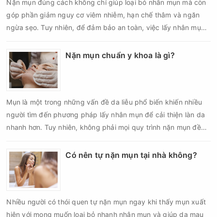
Nặn mụn đúng cách không chỉ giúp loại bỏ nhân mụn mà còn
góp phần giảm nguy cơ viêm nhiễm, hạn chế thâm và ngăn
ngừa sẹo. Tuy nhiên, để đảm bảo an toàn, việc lấy nhân mụn
cần được thực hiện theo đúng quy trình chuẩn y khoa với đầy
đủ các bước vô khuẩn và chăm sóc sau điều trị.
Nặn mụn chuẩn y khoa là gì?
Mụn là một trong những vấn đề da liễu phổ biến khiến nhiều
người tìm đến phương pháp lấy nhân mụn để cải thiện làn da
nhanh hơn. Tuy nhiên, không phải mọi quy trình nặn mụn đều
an toàn và mang lại hiệu quả như mong muốn. Nếu thực hiện
sai kỹ thuật hoặc lấy nhân mụn không đúng thời điểm, làn da
Có nên tự nặn mụn tại nhà không?
có thể đối mặt với nguy cơ viêm nhiễm, thâm sau mụn và thậm
chí là sẹo rỗ. Vậy nặn mụn chuẩn y khoa là gì và một quy trình
đạt tiêu chuẩn cần đáp ứng những yêu cầu nào?
Nhiều người có thói quen tự nặn mụn ngay khi thấy mụn xuất
hiện với mong muốn loại bỏ nhanh nhân mụn và giúp da mau