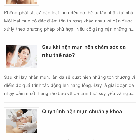
Không phải tất cả các loại mụn đều có thể tự lấy nhân tại nhà.
Mỗi loại mụn có đặc điểm tổn thương khác nhau và cần được
xử lý theo phương pháp phù hợp. Nếu cố gắng nặn những nốt
mụn không đúng chỉ định, bạn có thể khiến tình trạng viêm trở
nên nghiêm trọng hơn, làm tăng nguy cơ nhiễm trùng, để lại
Sau khi nặn mụn nên chăm sóc da
thâm hoặc sẹo khó phục hồi.
như thế nào?
Sau khi lấy nhân mụn, làn da sẽ xuất hiện những tổn thương vi
điểm do quá trình tác động lên nang lông. Đây là giai đoạn da
nhạy cảm nhất, hàng rào bảo vệ da tạm thời suy yếu và nguy
cơ viêm nhiễm, thâm sau mụn hoặc hình thành sẹo sẽ tăng lên
nếu chăm sóc không đúng cách. Chính vì vậy, việc chăm sóc
Quy trình nặn mụn chuẩn y khoa
da sau nặn mụn không chỉ giúp vùng da hồi phục nhanh hơn
mà còn góp phần giảm nguy cơ tái phát mụn và hạn chế các
biến chứng về sau.