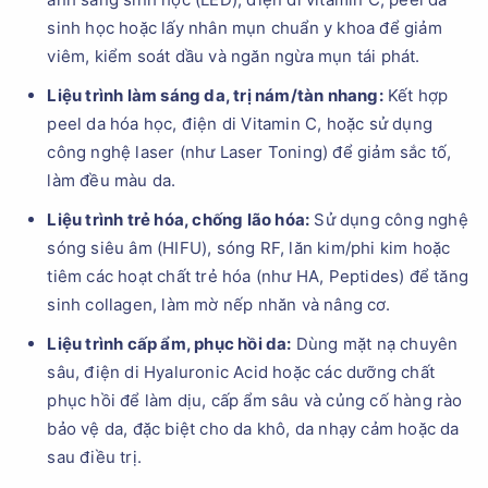
sinh học hoặc lấy nhân mụn chuẩn y khoa để giảm
viêm, kiểm soát dầu và ngăn ngừa mụn tái phát.
Liệu trình làm sáng da, trị nám/tàn nhang:
Kết hợp
peel da hóa học, điện di Vitamin C, hoặc sử dụng
công nghệ laser (như Laser Toning) để giảm sắc tố,
làm đều màu da.
Liệu trình trẻ hóa, chống lão hóa:
Sử dụng công nghệ
sóng siêu âm (HIFU), sóng RF, lăn kim/phi kim hoặc
tiêm các hoạt chất trẻ hóa (như HA, Peptides) để tăng
sinh collagen, làm mờ nếp nhăn và nâng cơ.
Liệu trình cấp ẩm, phục hồi da:
Dùng mặt nạ chuyên
sâu, điện di Hyaluronic Acid hoặc các dưỡng chất
phục hồi để làm dịu, cấp ẩm sâu và củng cố hàng rào
bảo vệ da, đặc biệt cho da khô, da nhạy cảm hoặc da
sau điều trị.