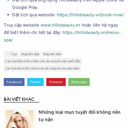
Google Play.
Đặt lịch qua website:
https://hillsbeauty.vn/book-now/
Truy cập website
www.hillsbeauty.vn
hoặc liên hệ ngay
để biết thêm chi tiết tại đây:
https://hillsbeauty.vn/menu-
spa/
Tags
blog làm đẹp
blog lam dep
Các loại liệu trình chăm sóc da chuyên sâu phổ biến
cac loai lieu trinh cham soc da chuyen sau pho bien
Facebook
Twitter
Pinterest
WhatsApp
BÀI VIẾT KHÁC
Những loại mụn tuyệt đối không nên
tự nặn