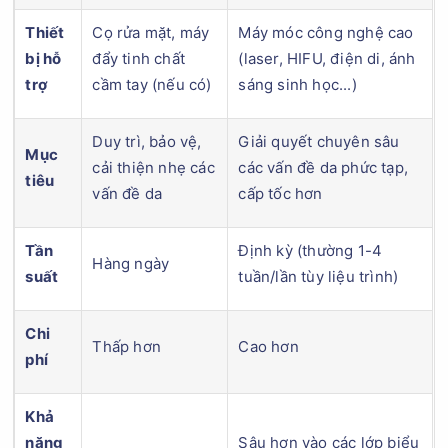
Thiết
Cọ rửa mặt, máy
Máy móc công nghệ cao
bị hỗ
đẩy tinh chất
(laser, HIFU, điện di, ánh
trợ
cầm tay (nếu có)
sáng sinh học...)
Duy trì, bảo vệ,
Giải quyết chuyên sâu
Mục
cải thiện nhẹ các
các vấn đề da phức tạp,
tiêu
vấn đề da
cấp tốc hơn
Tần
Định kỳ (thường 1-4
Hàng ngày
suất
tuần/lần tùy liệu trình)
Chi
Thấp hơn
Cao hơn
phí
Khả
năng
Sâu hơn vào các lớp biểu