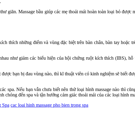
.
 thư giãn. Massage bầu giúp các mẹ thoải mái hoàn toàn loại bỏ được mọ
kích thích những điểm và vùng đặc biệt trên bàn chân, bàn tay hoặc tr
c nhau như giảm các biểu hiện của hội chứng ruột kích thích (IBS), hỗ 
 được bạn bị đau vùng nào, thì kĩ thuật viên có kinh nghiệm sẽ biết đ
 các spa. Nếu bạn vẫn chưa biết nên thử loại hình massage nào thì cũ
anh chóng đến spa và tận hưởng cảm giác thoải mái của các loại hình m
g Spa
cac loai hinh massage pho bien trong spa