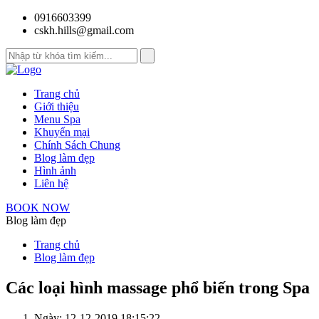
0916603399
cskh.hills@gmail.com
Trang chủ
Giới thiệu
Menu Spa
Khuyến mại
Chính Sách Chung
Blog làm đẹp
Hình ảnh
Liên hệ
BOOK NOW
Blog làm đẹp
Trang chủ
Blog làm đẹp
Các loại hình massage phổ biến trong Spa
Ngày: 12-12-2019 18:15:22