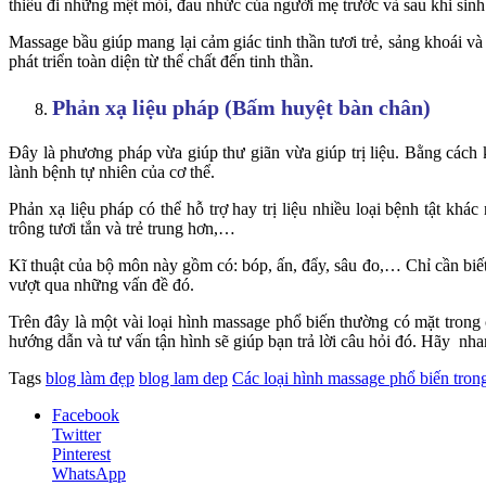
thiểu đi những mệt mỏi, đau nhức của người mẹ trước và sau khi sinh
Massage bầu giúp mang lại cảm giác tinh thần tươi trẻ, sảng khoái và
phát triển toàn diện từ thể chất đến tinh thần.
Phản xạ liệu pháp (Bấm huyệt bàn chân)
Đây là phương pháp vừa giúp thư giãn vừa giúp trị liệu. Bằng cách 
lành bệnh tự nhiên của cơ thể.
Phản xạ liệu pháp có thể hỗ trợ hay trị liệu nhiều loại bệnh tật khá
trông tươi tắn và trẻ trung hơn,…
Kĩ thuật của bộ môn này gồm có: bóp, ấn, đẩy, sâu đo,… Chỉ cần biết
vượt qua những vấn đề đó.
Trên đây là một vài loại hình massage phổ biến thường có mặt trong
hướng dẫn và tư vấn tận hình sẽ giúp bạn trả lời câu hỏi đó. Hãy nh
Tags
blog làm đẹp
blog lam dep
Các loại hình massage phổ biến tron
Facebook
Twitter
Pinterest
WhatsApp