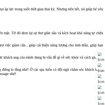
i áp lực trong suốt thời gian thai kỳ. Nhưng trên hết, nó giúp bé yêu
ên mặt. Từ đó đem lại sự thư giãn sâu và kích hoạt khả năng tự chữa
trợ việc giảm cân , giúp cải thiện năng lượng cho tinh thần, giúp bạn
ược khách ang của mình đang bị vấn đề gì về sức khỏe và cách giúp họ
ng đừng lo lắng nhé! Ở các spa luôn có đội ngũ chăm sóc khách hang,
assage nhé!