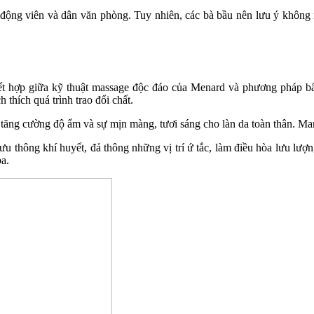
động viên và dân văn phòng. Tuy nhiên, các bà bầu nên lưu ý không n
ết hợp giữa kỹ thuật massage độc đáo của Menard và phương pháp bấm
thích quá trình trao đổi chất.
 tăng cường độ ẩm và sự mịn màng, tươi sáng cho làn da toàn thân. Man
ưu thông khí huyết, đả thông những vị trí ứ tắc, làm điều hòa lưu lư
pa.