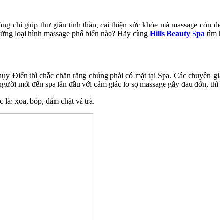
 chỉ giúp thư giãn tinh thần, cải thiện sức khỏe mà massage còn đe
những loại hình massage phổ biến nào? Hãy cùng
Hills Beauty Spa
tìm 
ụy Điển thì chắc chắn rằng chúng phải có mặt tại Spa. Các chuyên gia 
gười mới đến spa lần đầu với cảm giác lo sợ massage gây đau đớn, thì
là: xoa, bóp, đấm chặt và trà.