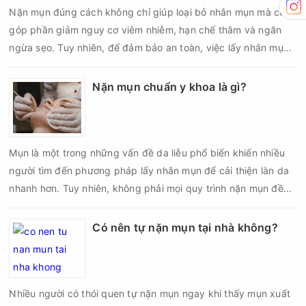
Nặn mụn đúng cách không chỉ giúp loại bỏ nhân mụn mà còn
góp phần giảm nguy cơ viêm nhiễm, hạn chế thâm và ngăn
ngừa sẹo. Tuy nhiên, để đảm bảo an toàn, việc lấy nhân mụn
cần được thực hiện theo đúng quy trình chuẩn y khoa với đầy
đủ các bước vô khuẩn và chăm sóc sau điều trị.
Nặn mụn chuẩn y khoa là gì?
Mụn là một trong những vấn đề da liễu phổ biến khiến nhiều
người tìm đến phương pháp lấy nhân mụn để cải thiện làn da
nhanh hơn. Tuy nhiên, không phải mọi quy trình nặn mụn đều
an toàn và mang lại hiệu quả như mong muốn. Nếu thực hiện
sai kỹ thuật hoặc lấy nhân mụn không đúng thời điểm, làn da
Có nên tự nặn mụn tại nhà không?
có thể đối mặt với nguy cơ viêm nhiễm, thâm sau mụn và thậm
chí là sẹo rỗ. Vậy nặn mụn chuẩn y khoa là gì và một quy trình
đạt tiêu chuẩn cần đáp ứng những yêu cầu nào?
Nhiều người có thói quen tự nặn mụn ngay khi thấy mụn xuất