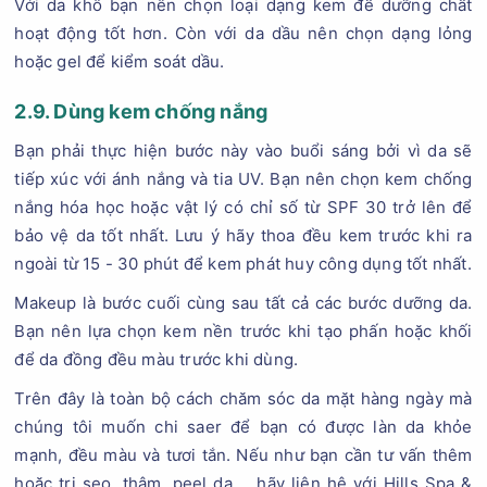
Với da khô bạn nên chọn loại dạng kem để dưỡng chất
hoạt động tốt hơn. Còn với da dầu nên chọn dạng lỏng
hoặc gel để kiểm soát dầu.
2.9. Dùng kem chống nắng
Bạn phải thực hiện bước này vào buổi sáng bởi vì da sẽ
tiếp xúc với ánh nắng và tia UV. Bạn nên chọn kem chống
nắng hóa học hoặc vật lý có chỉ số từ SPF 30 trở lên để
bảo vệ da tốt nhất. Lưu ý hãy thoa đều kem trước khi ra
ngoài từ 15 - 30 phút để kem phát huy công dụng tốt nhất.
Makeup là bước cuối cùng sau tất cả các bước dưỡng da.
Bạn nên lựa chọn kem nền trước khi tạo phấn hoặc khối
để da đồng đều màu trước khi dùng.
Trên đây là toàn bộ cách chăm sóc da mặt hàng ngày mà
chúng tôi muốn chi saer để bạn có được làn da khỏe
mạnh, đều màu và tươi tắn. Nếu như bạn cần tư vấn thêm
hoặc trị sẹo, thâm, peel da,... hãy liên hệ với Hills Spa &