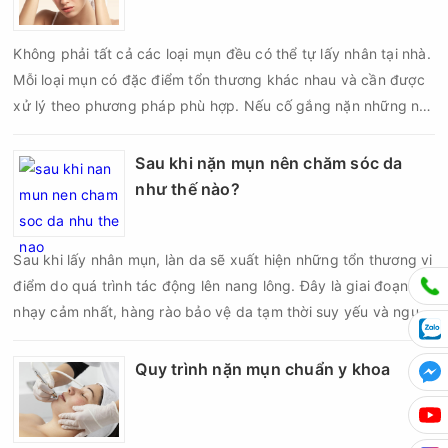
Không phải tất cả các loại mụn đều có thể tự lấy nhân tại nhà.
Mỗi loại mụn có đặc điểm tổn thương khác nhau và cần được
xử lý theo phương pháp phù hợp. Nếu cố gắng nặn những nốt
mụn không đúng chỉ định, bạn có thể khiến tình trạng viêm trở
nên nghiêm trọng hơn, làm tăng nguy cơ nhiễm trùng, để lại
Sau khi nặn mụn nên chăm sóc da
thâm hoặc sẹo khó phục hồi.
như thế nào?
Sau khi lấy nhân mụn, làn da sẽ xuất hiện những tổn thương vi
điểm do quá trình tác động lên nang lông. Đây là giai đoạn da
nhạy cảm nhất, hàng rào bảo vệ da tạm thời suy yếu và nguy
cơ viêm nhiễm, thâm sau mụn hoặc hình thành sẹo sẽ tăng lên
nếu chăm sóc không đúng cách. Chính vì vậy, việc chăm sóc
Quy trình nặn mụn chuẩn y khoa
da sau nặn mụn không chỉ giúp vùng da hồi phục nhanh hơn
mà còn góp phần giảm nguy cơ tái phát mụn và hạn chế các
biến chứng về sau.