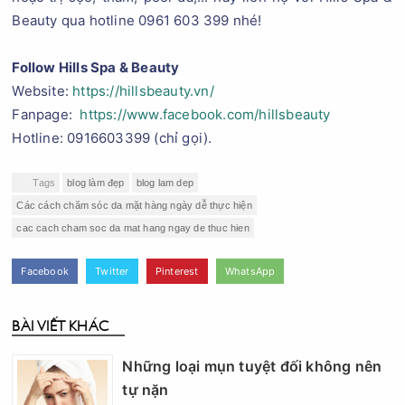
Beauty qua hotline 0961 603 399 nhé!
Follow Hills Spa & Beauty
Website:
https://hillsbeauty.vn/
Fanpage:
https://www.facebook.com/hillsbeauty
Hotline: 0916603399 (chỉ gọi).
Tags
blog làm đẹp
blog lam dep
Các cách chăm sóc da mặt hàng ngày dễ thực hiện
cac cach cham soc da mat hang ngay de thuc hien
Facebook
Twitter
Pinterest
WhatsApp
BÀI VIẾT KHÁC
Những loại mụn tuyệt đối không nên
tự nặn