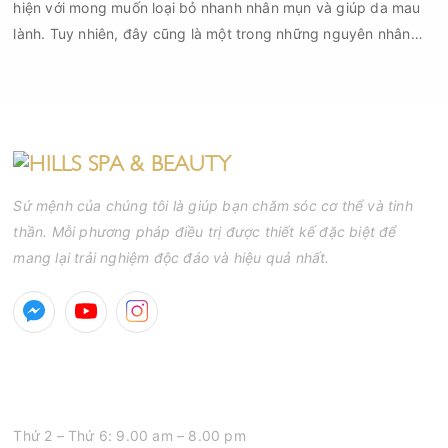
hiện với mong muốn loại bỏ nhanh nhân mụn và giúp da mau
lành. Tuy nhiên, đây cũng là một trong những nguyên nhân
phổ biến khiến tình trạng mụn trở nên nghiêm trọng hơn, làm
tăng nguy cơ viêm nhiễm, thâm và sẹo.
Sứ mệnh của chúng tôi là giúp bạn chăm sóc cơ thể và tinh
thần. Mỗi phương pháp điều trị được thiết kế đặc biệt để
mang lại trải nghiệm độc đáo và hiệu quả nhất.
GIỜ MỞ CỬA
Thứ 2 – Thứ 6: 9.00 am – 8.00 pm