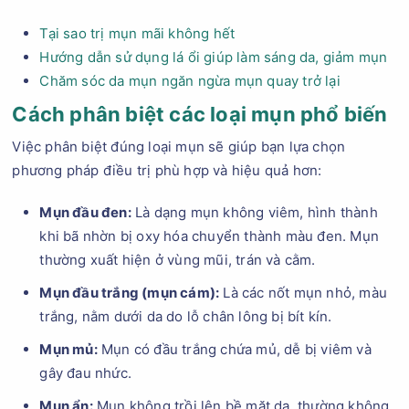
Tại sao trị mụn mãi không hết
Hướng dẫn sử dụng lá ổi giúp làm sáng da, giảm mụn
Chăm sóc da mụn ngăn ngừa mụn quay trở lại
Cách phân biệt các loại mụn phổ biến
Việc phân biệt đúng loại mụn sẽ giúp bạn lựa chọn
phương pháp điều trị phù hợp và hiệu quả hơn:
Mụn đầu đen:
Là dạng mụn không viêm, hình thành
khi bã nhờn bị oxy hóa chuyển thành màu đen. Mụn
thường xuất hiện ở vùng mũi, trán và cằm.
Mụn đầu trắng (mụn cám):
Là các nốt mụn nhỏ, màu
trắng, nằm dưới da do lỗ chân lông bị bít kín.
Mụn mủ:
Mụn có đầu trắng chứa mủ, dễ bị viêm và
gây đau nhức.
Mụn ẩn:
Mụn không trồi lên bề mặt da, thường không