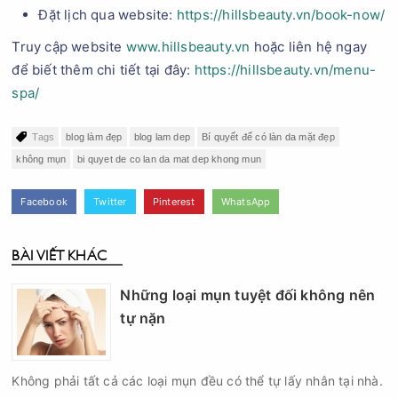
Đặt lịch qua website:
https://hillsbeauty.vn/book-now/
Truy cập website
www.hillsbeauty.vn
hoặc liên hệ ngay
để biết thêm chi tiết tại đây:
https://hillsbeauty.vn/menu-
spa/
Tags
blog làm đẹp
blog lam dep
Bí quyết để có làn da mặt đẹp
không mụn
bi quyet de co lan da mat dep khong mun
Facebook
Twitter
Pinterest
WhatsApp
BÀI VIẾT KHÁC
Những loại mụn tuyệt đối không nên
tự nặn
Không phải tất cả các loại mụn đều có thể tự lấy nhân tại nhà.