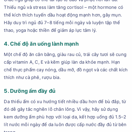
Thiếu ngủ và stress làm tăng cortisol – một hormone có
thể kích thích tuyến dầu hoạt động mạnh hơn, gây mụn.
Hãy duy trì ngủ đủ 7–8 tiếng mỗi ngày và luyện tập thể
thao, yoga hoặc thiền để giảm áp lực tâm lý.
4. Chế độ ăn uống lành mạnh
Một chế độ ăn cân bằng, giàu rau củ, trái cây tươi sẽ cung
cấp vitamin A, C, E và kẽm giúp làn da khỏe mạnh. Hạn
chế thực phẩm cay nóng, dầu mỡ, đồ ngọt và các chất kích
thích như cà phê, rượu bia.
5. Dưỡng ẩm đầy đủ
Da thiếu ẩm có xu hướng tiết nhiều dầu hơn để bù đắp, từ
đó dễ gây tắc nghẽn lỗ chân lông. Vì vậy, hãy sử dụng
kem dưỡng ẩm phù hợp với loại da, kết hợp uống đủ 1.5–2
lít nước mỗi ngày để da luôn được cấp nước đầy đủ từ bên