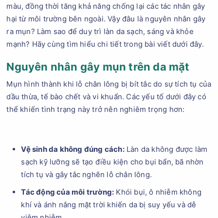
màu, đồng thời tăng khả năng chống lại các tác nhân gây
hại từ môi trường bên ngoài. Vậy đâu là nguyên nhân gây
ra mụn? Làm sao để duy trì làn da sạch, sáng và khỏe
mạnh? Hãy cùng tìm hiểu chi tiết trong bài viết dưới đây.
Nguyên nhân gây mụn trên da mặt
Mụn hình thành khi lỗ chân lông bị bít tắc do sự tích tụ của
dầu thừa, tế bào chết và vi khuẩn. Các yếu tố dưới đây có
thể khiến tình trạng này trở nên nghiêm trọng hơn:
Vệ sinh da không đúng cách:
Làn da không được làm
sạch kỹ lưỡng sẽ tạo điều kiện cho bụi bẩn, bã nhờn
tích tụ và gây tắc nghẽn lỗ chân lông.
Tác động của môi trường:
Khói bụi, ô nhiễm không
khí và ánh nắng mặt trời khiến da bị suy yếu và dễ
viêm nhiễm.