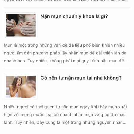
cần được thực hiện theo đúng quy trình chuẩn y khoa với đầy
đủ các bước vô khuẩn và chăm sóc sau điều trị.
Nặn mụn chuẩn y khoa là gì?
Mụn là một trong những vấn đề da liễu phổ biến khiến nhiều
người tìm đến phương pháp lấy nhân mụn để cải thiện làn da
nhanh hơn. Tuy nhiên, không phải mọi quy trình nặn mụn đều
an toàn và mang lại hiệu quả như mong muốn. Nếu thực hiện
sai kỹ thuật hoặc lấy nhân mụn không đúng thời điểm, làn da
Có nên tự nặn mụn tại nhà không?
có thể đối mặt với nguy cơ viêm nhiễm, thâm sau mụn và thậm
chí là sẹo rỗ. Vậy nặn mụn chuẩn y khoa là gì và một quy trình
đạt tiêu chuẩn cần đáp ứng những yêu cầu nào?
Nhiều người có thói quen tự nặn mụn ngay khi thấy mụn xuất
hiện với mong muốn loại bỏ nhanh nhân mụn và giúp da mau
lành. Tuy nhiên, đây cũng là một trong những nguyên nhân
phổ biến khiến tình trạng mụn trở nên nghiêm trọng hơn, làm