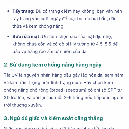
Tẩy trang:
Dù có trang điểm hay không, bạn vẫn nên
tẩy trang vào cuối ngày để loại bỏ lớp bụi bẩn, dầu
thừa và kem chống nắng.
Sữa rửa mặt:
Ưu tiên chọn sữa rửa mặt dịu nhẹ,
không chứa cồn và có độ pH lý tưởng từ 4.5–5.5 để
bảo vệ hàng rào ẩm tự nhiên của da.
2. Sử dụng kem chống nắng hàng ngày
Tia UV là nguyên nhân hàng đầu gây lão hóa da, sạm nám
và làm trầm trọng hơn tình trạng mụn. Hãy chọn kem
chống nắng phổ rộng (broad-spectrum) có chỉ số SPF từ
30 trở lên, và bôi lại sau mỗi 2–6 tiếng nếu tiếp xúc ngoài
trời thường xuyên.
3. Ngủ đủ giấc và kiểm soát căng thẳng
Giấc ngủ giúp cơ thể tái tạo tế bào và phục hồi làn da.