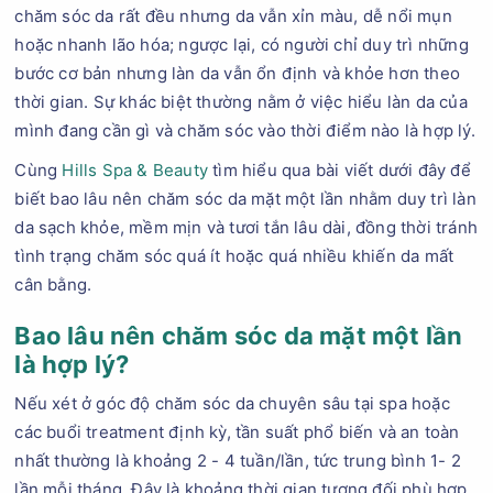
chăm sóc da rất đều nhưng da vẫn xỉn màu, dễ nổi mụn
hoặc nhanh lão hóa; ngược lại, có người chỉ duy trì những
bước cơ bản nhưng làn da vẫn ổn định và khỏe hơn theo
thời gian. Sự khác biệt thường nằm ở việc hiểu làn da của
mình đang cần gì và chăm sóc vào thời điểm nào là hợp lý.
Cùng
Hills Spa & Beauty
tìm hiểu qua bài viết dưới đây để
biết bao lâu nên chăm sóc da mặt một lần nhằm duy trì làn
da sạch khỏe, mềm mịn và tươi tắn lâu dài, đồng thời tránh
tình trạng chăm sóc quá ít hoặc quá nhiều khiến da mất
cân bằng.
Bao lâu nên chăm sóc da mặt một lần
là hợp lý?
Nếu xét ở góc độ chăm sóc da chuyên sâu tại spa hoặc
các buổi treatment định kỳ, tần suất phổ biến và an toàn
nhất thường là khoảng 2 - 4 tuần/lần, tức trung bình 1- 2
lần mỗi tháng. Đây là khoảng thời gian tương đối phù hợp