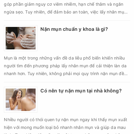
góp phần giảm nguy cơ viêm nhiễm, hạn chế thâm và ngăn
ngừa sẹo. Tuy nhiên, để đảm bảo an toàn, việc lấy nhân mụn
cần được thực hiện theo đúng quy trình chuẩn y khoa với đầy
đủ các bước vô khuẩn và chăm sóc sau điều trị.
Nặn mụn chuẩn y khoa là gì?
Mụn là một trong những vấn đề da liễu phổ biến khiến nhiều
người tìm đến phương pháp lấy nhân mụn để cải thiện làn da
nhanh hơn. Tuy nhiên, không phải mọi quy trình nặn mụn đều
an toàn và mang lại hiệu quả như mong muốn. Nếu thực hiện
sai kỹ thuật hoặc lấy nhân mụn không đúng thời điểm, làn da
Có nên tự nặn mụn tại nhà không?
có thể đối mặt với nguy cơ viêm nhiễm, thâm sau mụn và thậm
chí là sẹo rỗ. Vậy nặn mụn chuẩn y khoa là gì và một quy trình
đạt tiêu chuẩn cần đáp ứng những yêu cầu nào?
Nhiều người có thói quen tự nặn mụn ngay khi thấy mụn xuất
hiện với mong muốn loại bỏ nhanh nhân mụn và giúp da mau