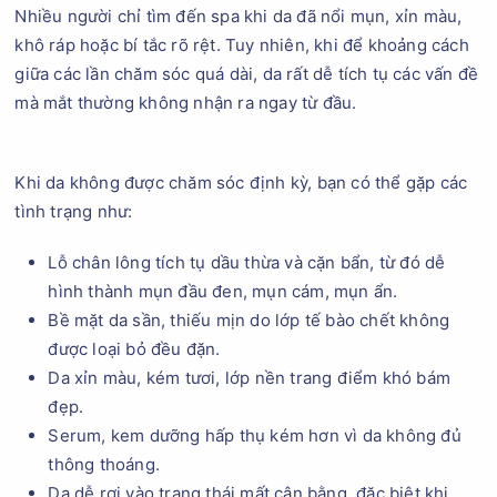
Nhiều người chỉ tìm đến spa khi da đã nổi mụn, xỉn màu,
khô ráp hoặc bí tắc rõ rệt. Tuy nhiên, khi để khoảng cách
giữa các lần chăm sóc quá dài, da rất dễ tích tụ các vấn đề
mà mắt thường không nhận ra ngay từ đầu.
Khi da không được chăm sóc định kỳ, bạn có thể gặp các
tình trạng như:
Lỗ chân lông tích tụ dầu thừa và cặn bẩn, từ đó dễ
hình thành mụn đầu đen, mụn cám, mụn ẩn.
Bề mặt da sần, thiếu mịn do lớp tế bào chết không
được loại bỏ đều đặn.
Da xỉn màu, kém tươi, lớp nền trang điểm khó bám
đẹp.
Serum, kem dưỡng hấp thụ kém hơn vì da không đủ
thông thoáng.
Da dễ rơi vào trạng thái mất cân bằng, đặc biệt khi