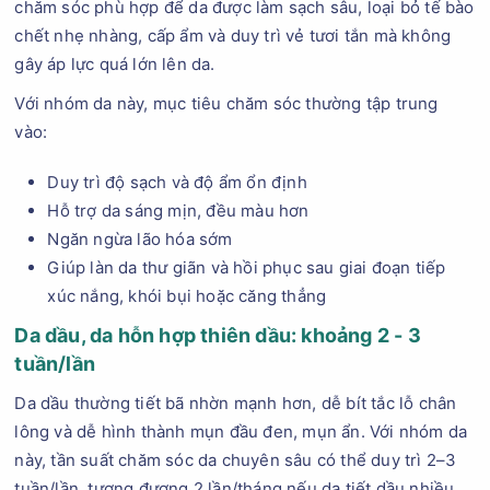
chăm sóc phù hợp để da được làm sạch sâu, loại bỏ tế bào
chết nhẹ nhàng, cấp ẩm và duy trì vẻ tươi tắn mà không
gây áp lực quá lớn lên da.
Với nhóm da này, mục tiêu chăm sóc thường tập trung
vào:
Duy trì độ sạch và độ ẩm ổn định
Hỗ trợ da sáng mịn, đều màu hơn
Ngăn ngừa lão hóa sớm
Giúp làn da thư giãn và hồi phục sau giai đoạn tiếp
xúc nắng, khói bụi hoặc căng thẳng
Da dầu, da hỗn hợp thiên dầu: khoảng 2 - 3
tuần/lần
Da dầu thường tiết bã nhờn mạnh hơn, dễ bít tắc lỗ chân
lông và dễ hình thành mụn đầu đen, mụn ẩn. Với nhóm da
này, tần suất chăm sóc da chuyên sâu có thể duy trì 2–3
tuần/lần, tương đương 2 lần/tháng nếu da tiết dầu nhiều