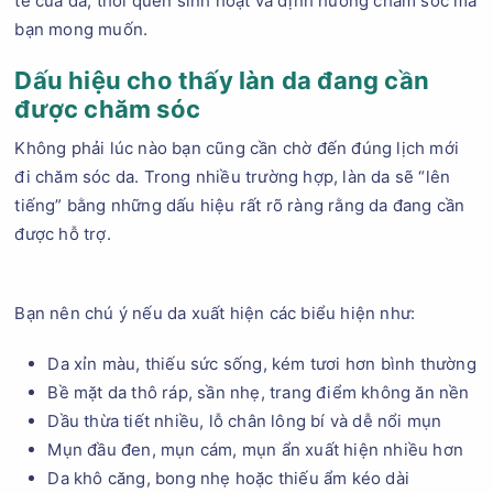
tế của da, thói quen sinh hoạt và định hướng chăm sóc mà
bạn mong muốn.
Dấu hiệu cho thấy làn da đang cần
được chăm sóc
Không phải lúc nào bạn cũng cần chờ đến đúng lịch mới
đi chăm sóc da. Trong nhiều trường hợp, làn da sẽ “lên
tiếng” bằng những dấu hiệu rất rõ ràng rằng da đang cần
được hỗ trợ.
Bạn nên chú ý nếu da xuất hiện các biểu hiện như:
Da xỉn màu, thiếu sức sống, kém tươi hơn bình thường
Bề mặt da thô ráp, sần nhẹ, trang điểm không ăn nền
Dầu thừa tiết nhiều, lỗ chân lông bí và dễ nổi mụn
Mụn đầu đen, mụn cám, mụn ẩn xuất hiện nhiều hơn
Da khô căng, bong nhẹ hoặc thiếu ẩm kéo dài