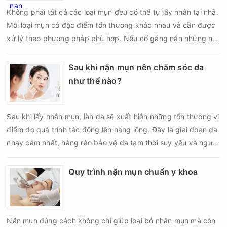
Không phải tất cả các loại mụn đều có thể tự lấy nhân tại nhà.
Mỗi loại mụn có đặc điểm tổn thương khác nhau và cần được
xử lý theo phương pháp phù hợp. Nếu cố gắng nặn những nốt
mụn không đúng chỉ định, bạn có thể khiến tình trạng viêm trở
nên nghiêm trọng hơn, làm tăng nguy cơ nhiễm trùng, để lại
Sau khi nặn mụn nên chăm sóc da
thâm hoặc sẹo khó phục hồi.
như thế nào?
Sau khi lấy nhân mụn, làn da sẽ xuất hiện những tổn thương vi
điểm do quá trình tác động lên nang lông. Đây là giai đoạn da
nhạy cảm nhất, hàng rào bảo vệ da tạm thời suy yếu và nguy
cơ viêm nhiễm, thâm sau mụn hoặc hình thành sẹo sẽ tăng lên
nếu chăm sóc không đúng cách. Chính vì vậy, việc chăm sóc
Quy trình nặn mụn chuẩn y khoa
da sau nặn mụn không chỉ giúp vùng da hồi phục nhanh hơn
mà còn góp phần giảm nguy cơ tái phát mụn và hạn chế các
biến chứng về sau.
Nặn mụn đúng cách không chỉ giúp loại bỏ nhân mụn mà còn