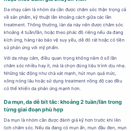
Da nhạy cảm là nhóm da cần được chăm sóc thận trọng cả
về sản phẩm, kỹ thuật lẫn khoảng cách giữa các lần
treatment. Thông thường, làn da này nên được chăm sóc
khoảng 4 tuần/lần, hoặc theo phác đồ riêng nếu da đang
kích ứng, hàng rào bảo vệ suy yếu, dễ đỏ rát hoặc có tiền
sử phản ứng với mỹ phẩm.
Với da nhạy cảm, điều quan trọng không nằm ở số lần
chăm sóc nhiều hay ít, mà là chọn đúng liệu trình dịu nhẹ.
Những tác động như chà xát mạnh, hút mụn quá mức,
xông nóng lâu hoặc sử dụng treatment nồng độ cao đều
có thể khiến da phản ứng mạnh hơn.
Da mụn, da dễ bít tắc: khoảng 2 tuần/lần trong
từng giai đoạn phù hợp
Da mụn là nhóm cần được đánh giá kỹ hơn trước khi lên
lịch chăm sóc. Nếu da đang có mụn ẩn, mụn đầu đen, mụn