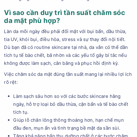
Vì sao cần duy trì tần suất chăm sóc
da mặt phù hợp?
Làn da mỗi ngày đều phải đối mặt với bụi bẩn, dầu thừa,
tia UV, khói bụi, điều hòa, stress và sự thay đổi nội tiết.
Dù bạn đã có routine skincare tại nhà, da vẫn có thể dần
tích tụ tế bào chết, bã nhờn và các yếu tố gây bí tắc nếu
không được làm sạch, cân bằng và phục hồi định kỳ.
Việc chăm sóc da mặt đúng tần suất mang lại nhiều lợi ích
rõ rệt:
Làm sạch sâu hơn so với các bước skincare hằng
ngày, hỗ trợ loại bỏ dầu thừa, cặn bẩn và tế bào chết
tích tụ.
Giúp lỗ chân lông thông thoáng hơn, hạn chế mụn
đầu đen, mụn ẩn và tình trạng bề mặt da sần sùi.
Tăng khả năng hấp thụ dưỡng chất ở các bước chăm