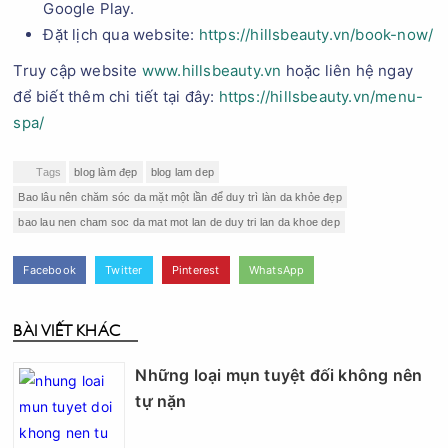
Google Play.
Đặt lịch qua website:
https://hillsbeauty.vn/book-now/
Truy cập website
www.hillsbeauty.vn
hoặc liên hệ ngay
để biết thêm chi tiết tại đây:
https://hillsbeauty.vn/menu-
spa/
Tags
blog làm đẹp
blog lam dep
Bao lâu nên chăm sóc da mặt một lần để duy trì làn da khỏe đẹp
bao lau nen cham soc da mat mot lan de duy tri lan da khoe dep
Facebook
Twitter
Pinterest
WhatsApp
BÀI VIẾT KHÁC
Những loại mụn tuyệt đối không nên
tự nặn