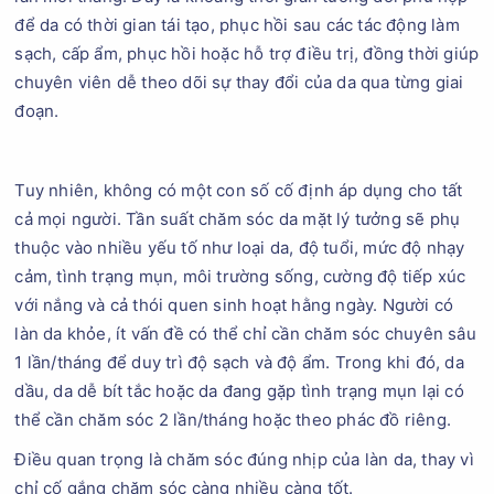
để da có thời gian tái tạo, phục hồi sau các tác động làm
sạch, cấp ẩm, phục hồi hoặc hỗ trợ điều trị, đồng thời giúp
chuyên viên dễ theo dõi sự thay đổi của da qua từng giai
đoạn.
Tuy nhiên, không có một con số cố định áp dụng cho tất
cả mọi người. Tần suất chăm sóc da mặt lý tưởng sẽ phụ
thuộc vào nhiều yếu tố như loại da, độ tuổi, mức độ nhạy
cảm, tình trạng mụn, môi trường sống, cường độ tiếp xúc
với nắng và cả thói quen sinh hoạt hằng ngày. Người có
làn da khỏe, ít vấn đề có thể chỉ cần chăm sóc chuyên sâu
1 lần/tháng để duy trì độ sạch và độ ẩm. Trong khi đó, da
dầu, da dễ bít tắc hoặc da đang gặp tình trạng mụn lại có
thể cần chăm sóc 2 lần/tháng hoặc theo phác đồ riêng.
Điều quan trọng là chăm sóc đúng nhịp của làn da, thay vì
chỉ cố gắng chăm sóc càng nhiều càng tốt.