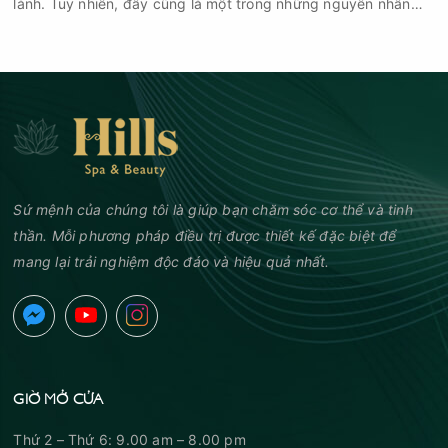
lành. Tuy nhiên, đây cũng là một trong những nguyên nhân
phổ biến khiến tình trạng mụn trở nên nghiêm trọng hơn, làm
tăng nguy cơ viêm nhiễm, thâm và sẹo.
Sứ mệnh của chúng tôi là giúp bạn chăm sóc cơ thể và tinh
thần. Mỗi phương pháp điều trị được thiết kế đặc biệt để
mang lại trải nghiệm độc đáo và hiệu quả nhất.
GIỜ MỞ CỬA
Thứ 2 – Thứ 6: 9.00 am – 8.00 pm