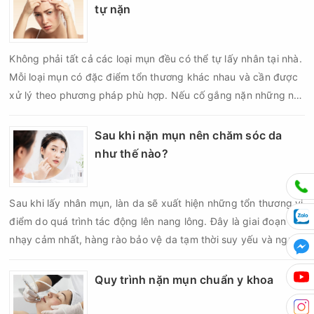
tự nặn
Không phải tất cả các loại mụn đều có thể tự lấy nhân tại nhà.
Mỗi loại mụn có đặc điểm tổn thương khác nhau và cần được
xử lý theo phương pháp phù hợp. Nếu cố gắng nặn những nốt
mụn không đúng chỉ định, bạn có thể khiến tình trạng viêm trở
nên nghiêm trọng hơn, làm tăng nguy cơ nhiễm trùng, để lại
Sau khi nặn mụn nên chăm sóc da
thâm hoặc sẹo khó phục hồi.
như thế nào?
Sau khi lấy nhân mụn, làn da sẽ xuất hiện những tổn thương vi
điểm do quá trình tác động lên nang lông. Đây là giai đoạn da
nhạy cảm nhất, hàng rào bảo vệ da tạm thời suy yếu và nguy
cơ viêm nhiễm, thâm sau mụn hoặc hình thành sẹo sẽ tăng lên
nếu chăm sóc không đúng cách. Chính vì vậy, việc chăm sóc
Quy trình nặn mụn chuẩn y khoa
da sau nặn mụn không chỉ giúp vùng da hồi phục nhanh hơn
mà còn góp phần giảm nguy cơ tái phát mụn và hạn chế các