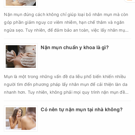
biến chứng về sau.
Nặn mụn đúng cách không chỉ giúp loại bỏ nhân mụn mà còn
góp phần giảm nguy cơ viêm nhiễm, hạn chế thâm và ngăn
ngừa sẹo. Tuy nhiên, để đảm bảo an toàn, việc lấy nhân mụn
cần được thực hiện theo đúng quy trình chuẩn y khoa với đầy
đủ các bước vô khuẩn và chăm sóc sau điều trị.
Nặn mụn chuẩn y khoa là gì?
Mụn là một trong những vấn đề da liễu phổ biến khiến nhiều
người tìm đến phương pháp lấy nhân mụn để cải thiện làn da
nhanh hơn. Tuy nhiên, không phải mọi quy trình nặn mụn đều
an toàn và mang lại hiệu quả như mong muốn. Nếu thực hiện
sai kỹ thuật hoặc lấy nhân mụn không đúng thời điểm, làn da
Có nên tự nặn mụn tại nhà không?
có thể đối mặt với nguy cơ viêm nhiễm, thâm sau mụn và thậm
chí là sẹo rỗ. Vậy nặn mụn chuẩn y khoa là gì và một quy trình
đạt tiêu chuẩn cần đáp ứng những yêu cầu nào?