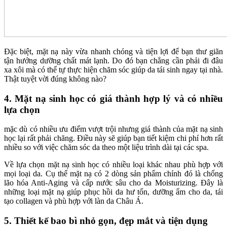
Đặc biệt, mặt nạ này vừa nhanh chóng và tiện lợi để bạn thư giãn
tận hưởng dưỡng chất mát lạnh. Do đó bạn chẳng cần phải đi đâu
xa xôi mà có thể tự thực hiện chăm sóc giúp da tái sinh ngay tại nhà.
Thật tuyệt vời đúng không nào?
4. Mặt nạ sinh học có giá thành hợp lý và có nhiều
lựa chọn
mặc dù có nhiều ưu điểm vượt trội nhưng giá thành của mặt nạ sinh
học lại rất phải chăng. Điều này sẽ giúp bạn tiết kiệm chi phí hơn rất
nhiều so với việc chăm sóc da theo một liệu trình dài tại các spa.
Về lựa chọn mặt nạ sinh học có nhiều loại khác nhau phù hợp với
mọi loại da. Cụ thể mặt nạ có 2 dòng sản phẩm chính đó là chống
lão hóa Anti-Aging và cấp nước sâu cho da Moisturizing. Đây là
những loại mặt nạ giúp phục hồi da hư tổn, dưỡng ẩm cho da, tái
tạo collagen và phù hợp với làn da Châu Á.
5. Thiết kế bao bì nhỏ gọn, đẹp mắt và tiện dụng