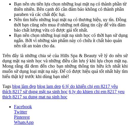
Bạn nên ưu tiên lựa chọn những loại mặt nạ có thành phần từ
thiên nhiên. Bên cạnh đó cần đảm bảo không có thành phần
paraben và các chất độc hại.
Nên tìm hiểu những loại mặt nạ có thương hiệu, uy tín. Đồng
thời bạn cũng nên mua ở những nơi đáng tin cậy để vừa đảm
bảo chất lượng vừa có được giá tốt nhất.
Bạn nên chọn những loại mặt nạ sinh học có thời hạn sử dụng
ngắn. Bởi vì những sản phẩm này có chứa ít chất bảo quản
nên rất an toàn cho da.
Trên đây là những chia sẻ của Hills Spa & Beauty về lý do nên sử
dụng mặt nạ sinh học và những điều cần lưu ý khi lựa chọn mặt nạ.
Mong rằng đã đem đến cho bạn những thông tin hữu ích nhất khi
muốn sử dụng loại mặt nạ này. Để có được hiệu quả tốt nhất hãy tìm
hiểu thật kỹ trước khi dùng bạn nhé!
Tags
blog làm đẹp
blog lam dep
6 lý do khiến chị em 8217 yêu
thích 8217 sử dụng mặt nạ sinh học
6 ly do khien chi em 8217 yeu
thich 8217 su dung mat na sinh hoc
Facebook
Twitter
Pinterest
WhatsApp