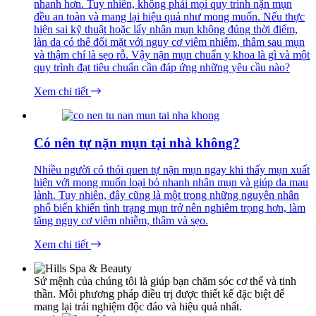
nhanh hơn. Tuy nhiên, không phải mọi quy trình nặn mụn
đều an toàn và mang lại hiệu quả như mong muốn. Nếu thực
hiện sai kỹ thuật hoặc lấy nhân mụn không đúng thời điểm,
làn da có thể đối mặt với nguy cơ viêm nhiễm, thâm sau mụn
và thậm chí là sẹo rỗ. Vậy nặn mụn chuẩn y khoa là gì và một
quy trình đạt tiêu chuẩn cần đáp ứng những yêu cầu nào?
Xem chi tiết
Có nên tự nặn mụn tại nhà không?
Nhiều người có thói quen tự nặn mụn ngay khi thấy mụn xuất
hiện với mong muốn loại bỏ nhanh nhân mụn và giúp da mau
lành. Tuy nhiên, đây cũng là một trong những nguyên nhân
phổ biến khiến tình trạng mụn trở nên nghiêm trọng hơn, làm
tăng nguy cơ viêm nhiễm, thâm và sẹo.
Xem chi tiết
Sứ mệnh của chúng tôi là giúp bạn chăm sóc cơ thể và tinh
thần. Mỗi phương pháp điều trị được thiết kế đặc biệt để
mang lại trải nghiệm độc đáo và hiệu quả nhất.