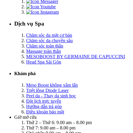
Dịch vụ Spa
Chăm sóc da mặt cơ bản
Chăm sóc da chuyên sâu
Chăm sóc toàn thân
Massage toàn thân
MESOBOOST BY GERMAINE DE CAPUCCINI
Head Spa Sài Gòn
Khám phá
Meso Boost không xâm lấn
Triệt lông Diode Laser
Peel da - Thay da sinh học
Đặt lịch trực tuyến
Hướng dẫn trả góp
Điều khoản bảo mật
Giờ mở cửa
Thứ 2 – Thứ 6: 9.00 am – 8.00 pm
Thứ 7: 9.00 am – 8.00 pm