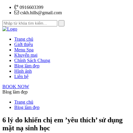
0916603399
cskh.hills@gmail.com
Trang chủ
Giới thiệu
Menu Spa
Khuyến mại
Chính Sách Chung
Blog làm đẹp
Hình ảnh
Liên hệ
BOOK NOW
Blog làm đẹp
Trang chủ
Blog làm đẹp
6 lý do khiến chị em ’yêu thích’ sử dụng
mặt nạ sinh học