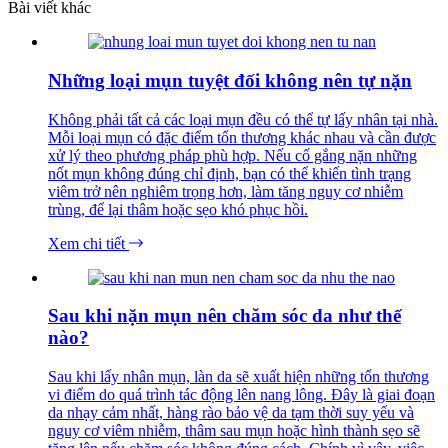
Bài viết khác
Những loại mụn tuyệt đối không nên tự nặn
Không phải tất cả các loại mụn đều có thể tự lấy nhân tại nhà.
Mỗi loại mụn có đặc điểm tổn thương khác nhau và cần được
xử lý theo phương pháp phù hợp. Nếu cố gắng nặn những
nốt mụn không đúng chỉ định, bạn có thể khiến tình trạng
viêm trở nên nghiêm trọng hơn, làm tăng nguy cơ nhiễm
trùng, để lại thâm hoặc sẹo khó phục hồi.
Xem chi tiết
Sau khi nặn mụn nên chăm sóc da như thế
nào?
Sau khi lấy nhân mụn, làn da sẽ xuất hiện những tổn thương
vi điểm do quá trình tác động lên nang lông. Đây là giai đoạn
da nhạy cảm nhất, hàng rào bảo vệ da tạm thời suy yếu và
nguy cơ viêm nhiễm, thâm sau mụn hoặc hình thành sẹo sẽ