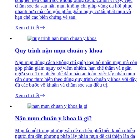
tăng lên nếu chăm sóc không đúng cách. Chính vì vậy, việc
chăm sóc da sau nặn mụn không chỉ giúp vùng da hồi phục
nhanh hơn mà còn góp phần giảm nguy cơ tái phát mụn và
hạn chế các biến chứng về sau.
Xem chi tiết
Quy trình nặn mụn chuẩn y khoa
Nặn mụn đúng cách không chỉ giúp loại bỏ nhân mụn mà còn
góp phần giảm nguy cơ viêm nhiễm, hạn chế thâm và ngăn
ngừa sẹo. Tuy nhiên, để đảm bảo an toàn, việc lấy nhân mụn
cần được thực hiện theo đúng quy trình chuẩn y khoa với đầy
đủ các bước vô khuẩn và chăm sóc sau điều trị.
Xem chi tiết
Nặn mụn chuẩn y khoa là gì?
Mụn là một trong những vấn đề da liễu phổ biến khiến nhiều
người tìm đến phương pháp lấy nhân mụn để cải thiện làn da