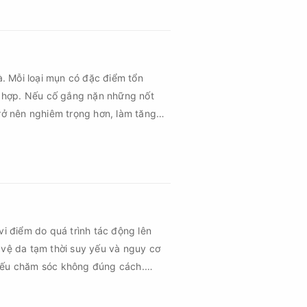
à. Mỗi loại mụn có đặc điểm tổn
 hợp. Nếu cố gắng nặn những nốt
rở nên nghiêm trọng hơn, làm tăng
vi điểm do quá trình tác động lên
 vệ da tạm thời suy yếu và nguy cơ
 nếu chăm sóc không đúng cách.
 vùng da hồi phục nhanh hơn mà còn
hứng về sau.