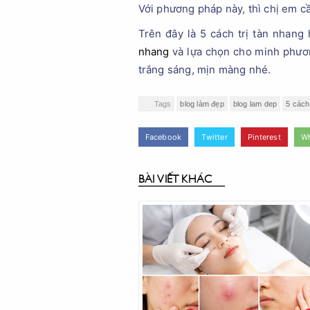
Với phương pháp này, thì chị em cầ
Trên đây là 5 cách trị tàn nhan
nhang
và lựa chọn cho minh phươn
trắng sáng, mịn màng nhé.
Tags
blog làm đẹp
blog lam dep
5 cách
Facebook
Twitter
Pinterest
W
BÀI VIẾT KHÁC