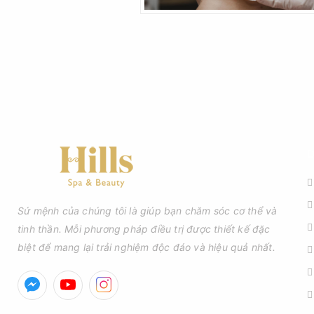
D
Sứ mệnh của chúng tôi là giúp bạn chăm sóc cơ thể và
tinh thần. Mỗi phương pháp điều trị được thiết kế đặc
biệt để mang lại trải nghiệm độc đáo và hiệu quả nhất.