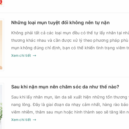
năng phục hồi của da.
Những loại mụn tuyệt đối không nên tự nặn
Không phải tất cả các loại mụn đều có thể tự lấy nhân tại nh
thương khác nhau và cần được xử lý theo phương pháp phù
mụn không đúng chỉ định, bạn có thể khiến tình trạng viêm t
nguy cơ nhiễm trùng, để lại thâm hoặc sẹo khó phục hồi.
Xem chi tiết
Sau khi nặn mụn nên chăm sóc da như thế nào?
Sau khi lấy nhân mụn, làn da sẽ xuất hiện những tổn thương 
nang lông. Đây là giai đoạn da nhạy cảm nhất, hàng rào bảo
viêm nhiễm, thâm sau mụn hoặc hình thành sẹo sẽ tăng lên
Chính vì vậy, việc chăm sóc da sau nặn mụn không chỉ giúp
Xem chi tiết
góp phần giảm nguy cơ tái phát mụn và hạn chế các biến c