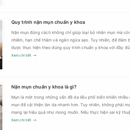
Quy trình nặn mụn chuẩn y khoa
Nặn mụn đúng cách không chỉ giúp loại bỏ nhân mụn mà cò
nhiễm, hạn chế thâm và ngăn ngừa sẹo. Tuy nhiên, để đảm b
được thực hiện theo đúng quy trình chuẩn y khoa với đầy đ
sau điều trị.
Xem chi tiết
Nặn mụn chuẩn y khoa là gì?
Mụn là một trong những vấn đề da liễu phổ biến khiến nhiều
mụn để cải thiện làn da nhanh hơn. Tuy nhiên, không phải m
mang lại hiệu quả như mong muốn. Nếu thực hiện sai kỹ th
thời điểm, làn da có thể đối mặt với nguy cơ viêm nhiễm, thâ
Xem chi tiết
nặn mụn chuẩn y khoa là gì và một quy trình đạt tiêu chuẩ