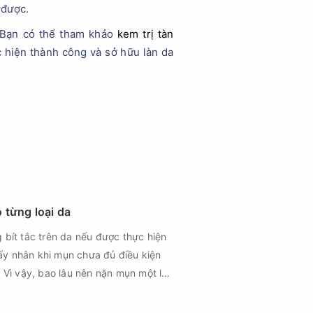
 được.
. Bạn có thể tham khảo
kem trị tàn
 hiện thành công và sở hữu làn da
 từng loại da
 bít tắc trên da nếu được thực hiện
ấy nhân khi mụn chưa đủ điều kiện
. Vì vậy, bao lâu nên nặn mụn một lần
uất lấy nhân mụn
n loại da, tình trạng mụn và khả