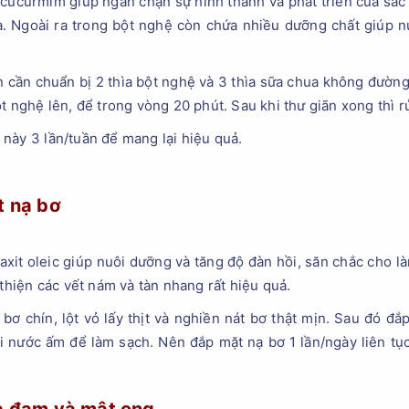
cucurmim giúp ngăn chặn sự hình thành và phát triển của sắc
. Ngoài ra trong bột nghệ còn chứa nhiều dưỡng chất giúp 
.
cần chuẩn bị 2 thìa bột nghệ và 3 thìa sữa chua không đường
t nghệ lên, để trong vòng 20 phút. Sau khi thư giãn xong thì r
này 3 lần/tuần để mang lại hiệu quả.
t nạ bơ
axit oleic giúp nuôi dưỡng và tăng độ đàn hồi, săn chắc cho là
 thiện các vết nám và tàn nhang rất hiệu quả.
 bơ chín, lột vỏ lấy thịt và nghiền nát bơ thật mịn. Sau đó đ
ại nước ấm để làm sạch. Nên đắp mặt nạ bơ 1 lần/ngày liên tục