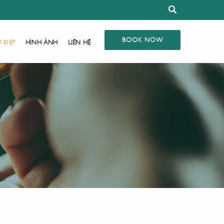
BOOK NOW
M ĐẸP
HÌNH ẢNH
LIÊN HỆ