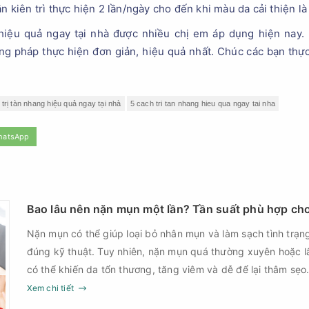
n kiên trì thực hiện 2 lần/ngày cho đến khi màu da cải thiện là
g hiệu quả ngay tại nhà được nhiều chị em áp dụng hiện nay
g pháp thực hiện đơn giản, hiệu quả nhất. Chúc các bạn thực
 trị tàn nhang hiệu quả ngay tại nhà
5 cach tri tan nhang hieu qua ngay tai nha
hatsApp
Bao lâu nên nặn mụn một lần? Tần suất phù hợp cho
Nặn mụn có thể giúp loại bỏ nhân mụn và làm sạch tình trạng
đúng kỹ thuật. Tuy nhiên, nặn mụn quá thường xuyên hoặc l
có thể khiến da tổn thương, tăng viêm và dễ để lại thâm sẹo
là vấn đề được nhiều người quan tâm khi xây dựng routine chăm sóc da. Tần s
Xem chi tiết
không nên áp dụng giống nhau cho mọi người mà cần dựa trê