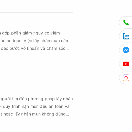
n góp phần giảm nguy cơ viêm
ảo an toàn, việc lấy nhân mụn cần
ủ các bước vô khuẩn và chăm sóc
 người tìm đến phương pháp lấy nhân
ọi quy trình nặn mụn đều an toàn và
uật hoặc lấy nhân mụn không đúng
m sau mụn và thậm chí là sẹo rỗ. Vậy
n cần đáp ứng những yêu cầu nào?