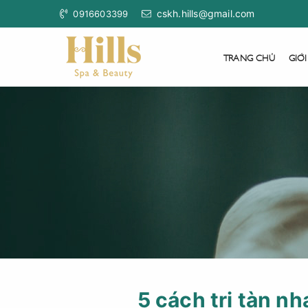
cskh.hills@gmail.com
0916603399
TRANG CHỦ
GIỚI
5 cách trị tàn n