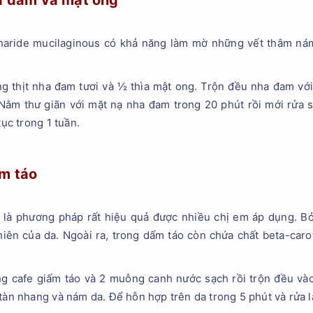
ha đam và mật ong
aride mucilaginous có khả năng làm mờ những vết thâm nám, 
g thịt nha đam tươi và ½ thìa mật ong. Trộn đều nha đam với
 Nằm thư giãn với mặt nạ nha đam trong 20 phút rồi mới rửa s
tục trong 1 tuần.
ấm táo
 là phương pháp rất hiệu quả được nhiều chị em áp dụng. Bở
hiên của da. Ngoài ra, trong dấm táo còn chứa chất beta-car
ng cafe giấm táo và 2 muỗng canh nước sạch rồi trộn đều và
tàn nhang và nám da. Để hỗn hợp trên da trong 5 phút và rửa l